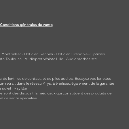
Conditions générales de vente
 Montpellier
-
Opticien Rennes
-
Opticien Grenoble
-
Opticien
ste Toulouse
-
Audioprothésiste Lille
-
Audioprothésiste
e, de
lentilles de contact
, et de piles audios. Essayez vos lunettes
 un retrait dans le réseau Krys. Bénéficiez également de la garantie
e soleil : Ray Ban
lles sont des dispositifs médicaux qui constituent des produits de
l de santé spécialisé.