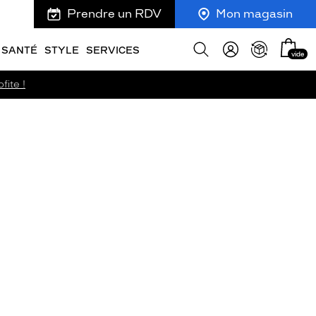
Prendre un RDV
Mon magasin
Mon
Afficher
SANTÉ
STYLE
SERVICES
vide
panie
la
recherche
fite !