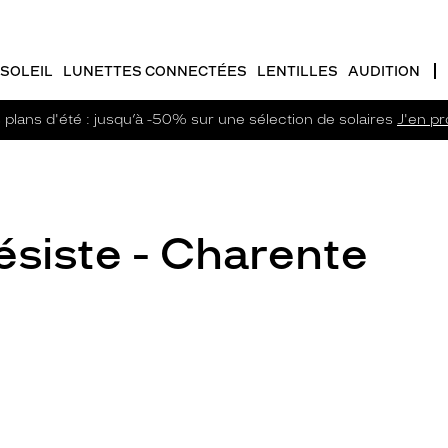
SOLEIL
LUNETTES CONNECTÉES
LENTILLES
AUDITION
plans d'été : jusqu’à -50% sur une sélection de solaires
J'en pro
siste - Charente