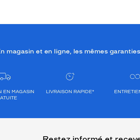
n magasin et en ligne, les mêmes garanties
N EN MAGASIN
LIVRAISON RAPIDE*
ENTRETIEN
ATUITE
(Ce
Restez informé et recev