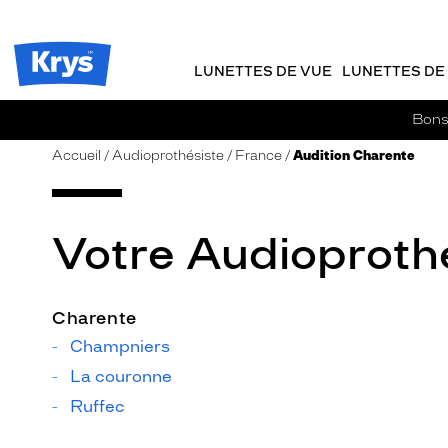
m
J
ER AU
TENU
y
e
CIPAL
Opticien
K
r
Krys
r
e
LUNETTES DE VUE
LUNETTES DE 
-
y
-
s
c
La
Bons 
o
confiance
m
vous
Accueil
Audioprothésiste
France
Audition Charente
m
va
a
si
n
bien
d
Votre Audioprothé
e
Charente
Champniers
La couronne
Ruffec