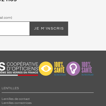
il.com)
JE M'INSCRIS
LENTILLES
Lentilles de contact
Lentilles correctrices