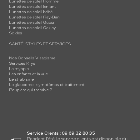
Lunettes de soleil Homme
Lunettes de soleil Enfant
Lunettes de soleil bébé
Lunettes de soleil Ray-Ban
Lunettes de soleil Gucci
Lunettes de soleil Oakley
Soldes
SANTÉ, STYLES ET SERVICES
Nos Conseils Visagisme
Services Krys
La myopie
Les enfants et la vue
Le strabisme
Le glaucome : symptômes et traitement
Paupière qui tremble ?
Service Clients : 09 69 32 80 35
Pendant l'été, le service clients est disponible du