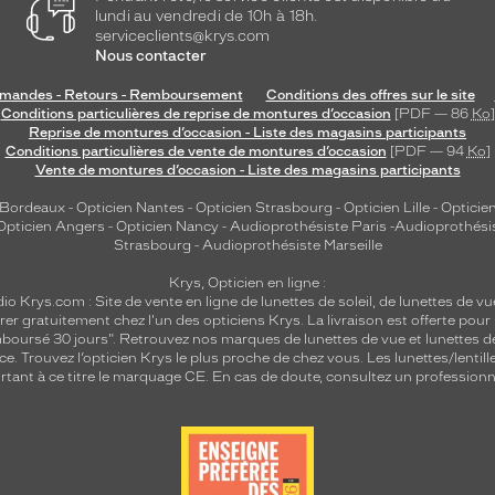
lundi au vendredi de 10h à 18h.
serviceclients@krys.com
Nous contacter
andes - Retours - Remboursement
Conditions des offres sur le site
Conditions particulières de reprise de montures d’occasion
[PDF — 86
Ko
]
Reprise de montures d’occasion - Liste des magasins participants
Conditions particulières de vente de montures d’occasion
[PDF — 94
Ko
]
Vente de montures d’occasion - Liste des magasins participants
 Bordeaux
-
Opticien Nantes
-
Opticien Strasbourg
-
Opticien Lille
-
Opticien
Opticien Angers
-
Opticien Nancy
-
Audioprothésiste Paris
-
Audioprothési
Strasbourg
-
Audioprothésiste Marseille
Krys, Opticien en ligne :
dio
Krys.com : Site de vente en ligne de lunettes de soleil, de lunettes de vu
rer gratuitement chez l'un des opticiens Krys. La livraison est offerte pour
emboursé 30 jours". Retrouvez nos marques de lunettes de vue et
lunettes d
nce.
Trouvez l’opticien Krys le plus proche de chez vous
. Les lunettes/lenti
tant à ce titre le marquage CE. En cas de doute, consultez un professionne