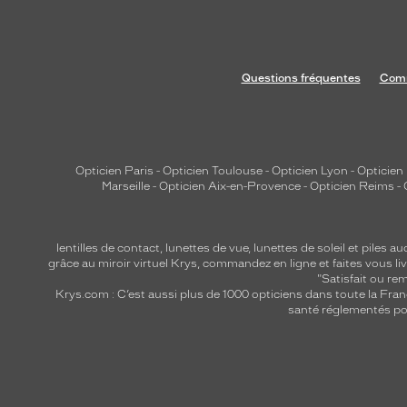
Questions fréquentes
Comm
Opticien Paris
-
Opticien Toulouse
-
Opticien Lyon
-
Opticien
Marseille
-
Opticien Aix-en-Provence
-
Opticien Reims
-
lentilles de contact
,
lunettes de vue
,
lunettes de soleil
et
piles au
grâce au miroir virtuel Krys, commandez en ligne et faites vous liv
"Satisfait ou r
Krys.com : C’est aussi plus de 1000 opticiens dans toute la Fra
santé réglementés por