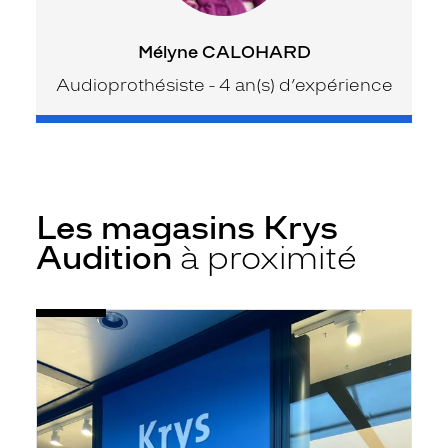
Mélyne CALOHARD
Audioprothésiste - 4 an(s) d’expérience
Les magasins Krys
Audition
à proximité
Voir
Audioprothésiste
la
Lagord
fiche
-
Fief
Rose
-