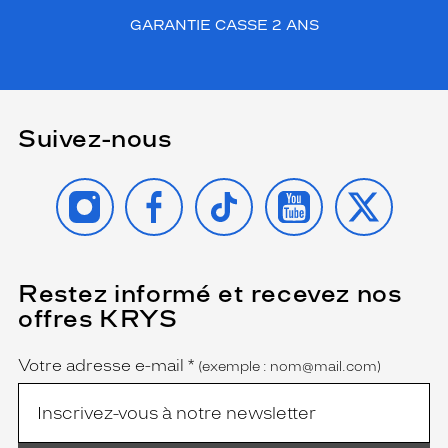
GARANTIE CASSE 2 ANS
Suivez-nous
INSTAGRAM
FACEBOOK
TIKTOK
YOUTUBE
X
Restez informé et recevez nos
(Ce
champ
offres KRYS
est
Name
obligatoire)
Votre adresse e-mail
*
(exemple : nom@mail.com)