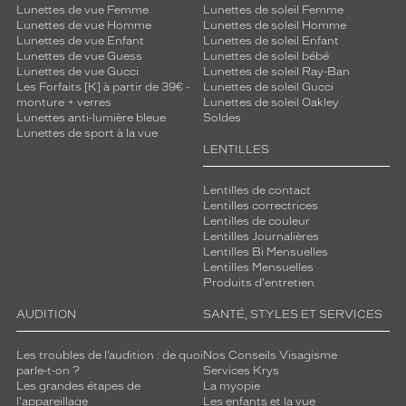
Lunettes de vue Femme
Lunettes de soleil Femme
Lunettes de vue Homme
Lunettes de soleil Homme
Lunettes de vue Enfant
Lunettes de soleil Enfant
Lunettes de vue Guess
Lunettes de soleil bébé
Lunettes de vue Gucci
Lunettes de soleil Ray-Ban
Les Forfaits [K] à partir de 39€ -
Lunettes de soleil Gucci
monture + verres
Lunettes de soleil Oakley
Lunettes anti-lumière bleue
Soldes
Lunettes de sport à la vue
LENTILLES
Lentilles de contact
Lentilles correctrices
Lentilles de couleur
Lentilles Journalières
Lentilles Bi Mensuelles
Lentilles Mensuelles
Produits d'entretien
AUDITION
SANTÉ, STYLES ET SERVICES
Les troubles de l’audition : de quoi
Nos Conseils Visagisme
parle-t-on ?
Services Krys
Les grandes étapes de
La myopie
l'appareillage
Les enfants et la vue