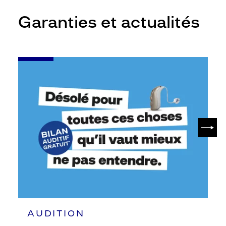
Garanties et actualités
-
Bilan
auditif
gratuit*
SUIV
AUDITION