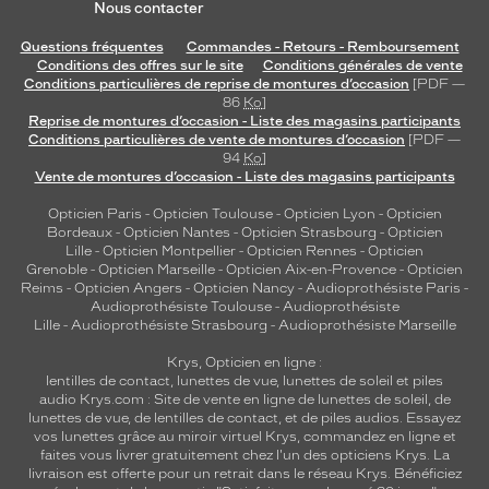
Nous contacter
Questions fréquentes
Commandes - Retours - Remboursement
Conditions des offres sur le site
Conditions générales de vente
Conditions particulières de reprise de montures d’occasion
[PDF —
86
Ko
]
Reprise de montures d’occasion - Liste des magasins participants
Conditions particulières de vente de montures d’occasion
[PDF —
94
Ko
]
Vente de montures d’occasion - Liste des magasins participants
Opticien Paris
-
Opticien Toulouse
-
Opticien Lyon
-
Opticien
Bordeaux
-
Opticien Nantes
-
Opticien Strasbourg
-
Opticien
Lille
-
Opticien Montpellier
-
Opticien Rennes
-
Opticien
Grenoble
-
Opticien Marseille
-
Opticien Aix-en-Provence
-
Opticien
Reims
-
Opticien Angers
-
Opticien Nancy
-
Audioprothésiste Paris
-
Audioprothésiste Toulouse
-
Audioprothésiste
Lille
-
Audioprothésiste Strasbourg
-
Audioprothésiste Marseille
Krys, Opticien en ligne :
lentilles de contact
,
lunettes de vue
,
lunettes de soleil
et
piles
audio
Krys.com : Site de vente en ligne de lunettes de soleil, de
lunettes de vue, de
lentilles de contact
, et de piles audios. Essayez
vos lunettes grâce au miroir virtuel Krys, commandez en ligne et
faites vous livrer gratuitement chez l'un des opticiens Krys. La
livraison est offerte pour un retrait dans le réseau Krys. Bénéficiez