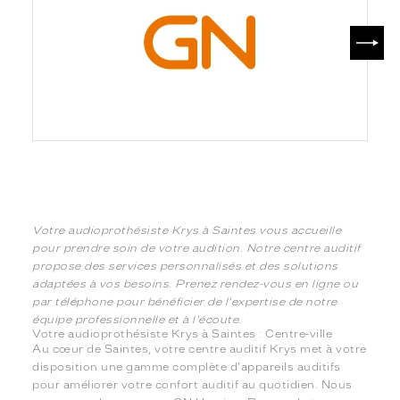
SUIV
Votre audioprothésiste Krys à Saintes vous accueille
pour prendre soin de votre audition. Notre centre auditif
propose des services personnalisés et des solutions
adaptées à vos besoins. Prenez rendez-vous en ligne ou
par téléphone pour bénéficier de l'expertise de notre
équipe professionnelle et à l'écoute.
Votre audioprothésiste Krys à Saintes : Centre-ville
Au cœur de Saintes, votre centre auditif Krys met à votre
disposition une gamme complète d'appareils auditifs
pour améliorer votre confort auditif au quotidien. Nous