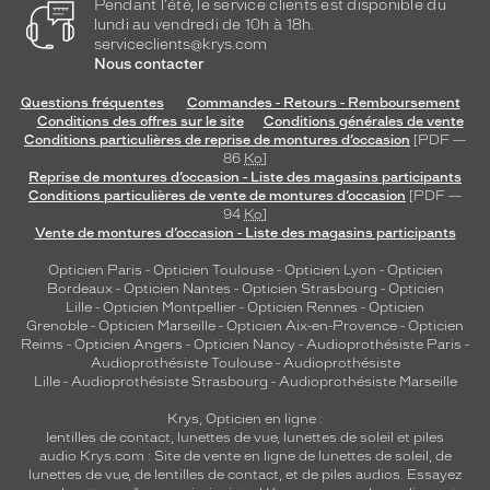
Pendant l'été, le service clients est disponible du
lundi au vendredi de 10h à 18h.
serviceclients@krys.com
Nous contacter
Questions fréquentes
Commandes - Retours - Remboursement
Conditions des offres sur le site
Conditions générales de vente
Conditions particulières de reprise de montures d’occasion
[PDF —
86
Ko
]
Reprise de montures d’occasion - Liste des magasins participants
Conditions particulières de vente de montures d’occasion
[PDF —
94
Ko
]
Vente de montures d’occasion - Liste des magasins participants
Opticien Paris
-
Opticien Toulouse
-
Opticien Lyon
-
Opticien
Bordeaux
-
Opticien Nantes
-
Opticien Strasbourg
-
Opticien
Lille
-
Opticien Montpellier
-
Opticien Rennes
-
Opticien
Grenoble
-
Opticien Marseille
-
Opticien Aix-en-Provence
-
Opticien
Reims
-
Opticien Angers
-
Opticien Nancy
-
Audioprothésiste Paris
-
Audioprothésiste Toulouse
-
Audioprothésiste
Lille
-
Audioprothésiste Strasbourg
-
Audioprothésiste Marseille
Krys, Opticien en ligne :
lentilles de contact
,
lunettes de vue
,
lunettes de soleil
et
piles
audio
Krys.com : Site de vente en ligne de lunettes de soleil, de
lunettes de vue, de
lentilles de contact
, et de piles audios. Essayez