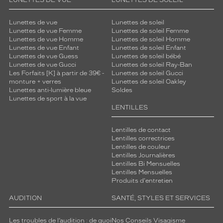
LUNETTES DE VUE
LUNETTES DE SOLEIL
Lunettes de vue
Lunettes de soleil
Lunettes de vue Femme
Lunettes de soleil Femme
Lunettes de vue Homme
Lunettes de soleil Homme
Lunettes de vue Enfant
Lunettes de soleil Enfant
Lunettes de vue Guess
Lunettes de soleil bébé
Lunettes de vue Gucci
Lunettes de soleil Ray-Ban
Les Forfaits [K] à partir de 39€ -
Lunettes de soleil Gucci
monture + verres
Lunettes de soleil Oakley
Lunettes anti-lumière bleue
Soldes
Lunettes de sport à la vue
LENTILLES
Lentilles de contact
Lentilles correctrices
Lentilles de couleur
Lentilles Journalières
Lentilles Bi Mensuelles
Lentilles Mensuelles
Produits d'entretien
AUDITION
SANTÉ, STYLES ET SERVICES
Les troubles de l’audition : de quoi
Nos Conseils Visagisme