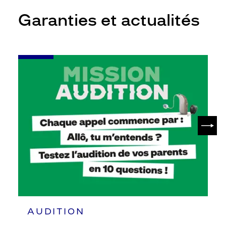
Garanties et actualités
-
Leur
audition
mérite
votre
attention
SUIV
AUDITION