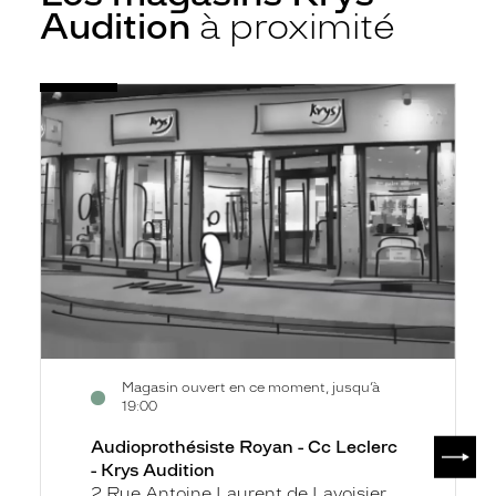
Audition
à proximité
Voir
Audioprothésiste
la
Royan
fiche
-
Cc
Leclerc
-
Krys
Audition
Magasin ouvert en ce moment, jusqu’à
19:00
SUIV
Audioprothésiste Royan - Cc Leclerc
- Krys Audition
2 Rue Antoine Laurent de Lavoisier