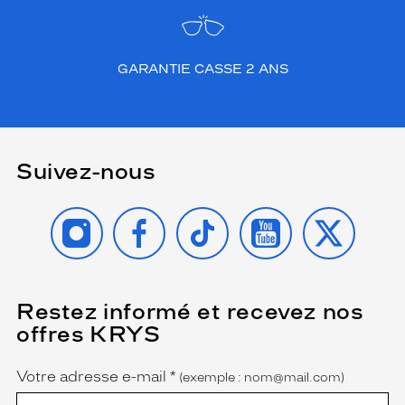
GARANTIE CASSE 2 ANS
Suivez-nous
INSTAGRAM
FACEBOOK
TIKTOK
YOUTUBE
X
Restez informé et recevez nos
(Ce
champ
offres KRYS
est
Name
obligatoire)
Votre adresse e-mail
*
(exemple : nom@mail.com)