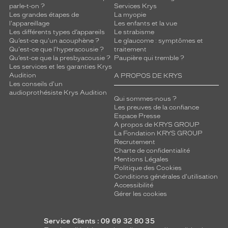
parle-t-on ?
Services Krys
Les grandes étapes de
La myopie
l'appareillage
Les enfants et la vue
Les différents types d’appareils
Le strabisme
Qu’est-ce qu'un acouphène ?
Le glaucome : symptômes et
Qu'est-ce que l'hyperacousie ?
traitement
Qu’est-ce que la presbyacousie ?
Paupière qui tremble ?
Les services et les garanties Krys
Audition
A PROPOS DE KRYS
Les conseils d'un
audioprothésiste Krys Audition
Qui sommes-nous ?
Les preuves de la confiance
Espace Presse
A propos de KRYS GROUP
La Fondation KRYS GROUP
Recrutement
Charte de confidentialité
Mentions Légales
Politique des Cookies
Conditions générales d'utilisation
Accessibilité
Gérer les cookies
Service Clients : 09 69 32 80 35