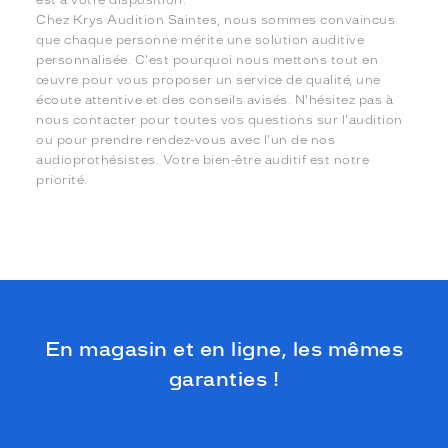
est à votre disposition.
Chez Krys Audition Saintes, nous sommes convaincus
que chaque personne mérite une solution auditive
personnalisée. C'est pourquoi nous mettons tout en
œuvre pour vous proposer un service de qualité, une
écoute attentive et des conseils avisés. N'hésitez pas à
nous contacter pour toutes vos questions sur l'audition
ou pour prendre rendez-vous avec l'un de nos
audioprothésistes. Votre bien-être auditif est notre
priorité.
En magasin et en ligne, les mêmes
garanties !