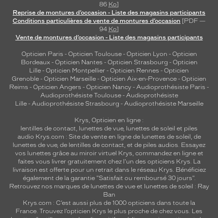
86
Ko
]
Reprise de montures d’occasion - Liste des magasins participants
Conditions particulières de vente de montures d’occasion
[PDF —
94
Ko
]
Vente de montures d’occasion - Liste des magasins participants
Opticien Paris
-
Opticien Toulouse
-
Opticien Lyon
-
Opticien
Bordeaux
-
Opticien Nantes
-
Opticien Strasbourg
-
Opticien
Lille
-
Opticien Montpellier
-
Opticien Rennes
-
Opticien
Grenoble
-
Opticien Marseille
-
Opticien Aix-en-Provence
-
Opticien
Reims
-
Opticien Angers
-
Opticien Nancy
-
Audioprothésiste Paris
-
Audioprothésiste Toulouse
-
Audioprothésiste
Lille
-
Audioprothésiste Strasbourg
-
Audioprothésiste Marseille
Krys, Opticien en ligne :
lentilles de contact
,
lunettes de vue
,
lunettes de soleil
et
piles
audio
Krys.com : Site de vente en ligne de lunettes de soleil, de
lunettes de vue, de
lentilles de contact
, et de piles audios. Essayez
vos lunettes grâce au miroir virtuel Krys, commandez en ligne et
faites vous livrer gratuitement chez l'un des opticiens Krys. La
livraison est offerte pour un retrait dans le réseau Krys. Bénéficiez
également de la garantie "Satisfait ou remboursé 30 jours".
Retrouvez nos marques de lunettes de vue et
lunettes de soleil : Ray
Ban
Krys.com : C’est aussi plus de 1000 opticiens dans toute la
France.
Trouvez l’opticien Krys le plus proche de chez vous
. Les