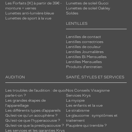
Les Forfaits [K] à partir de 39€ -
Lunettes de soleil Gucci
monture + verres
Lunettes de soleil Oakley
Lunettes anti-lumière bleue
Soldes
Lunettes de sport à la vue
LENTILLES
Lentilles de contact
Lentilles correctrices
Lentilles de couleur
Lentilles Journalières
Lentilles Bi Mensuelles
Lentilles Mensuelles
Produits d'entretien
AUDITION
SANTÉ, STYLES ET SERVICES
Les troubles de l’audition : de quoi
Nos Conseils Visagisme
parle-t-on ?
Services Krys
Les grandes étapes de
La myopie
l'appareillage
Les enfants et la vue
Les différents types d’appareils
Le strabisme
Qu’est-ce qu'un acouphène ?
Le glaucome : symptômes et
Qu'est-ce que l'hyperacousie ?
traitement
Qu’est-ce que la presbyacousie ?
Paupière qui tremble ?
Les services et les garanties Krys