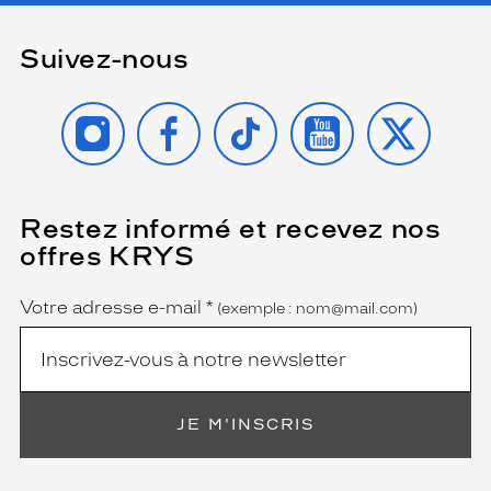
Suivez-nous
INSTAGRAM
FACEBOOK
TIKTOK
YOUTUBE
X
Restez informé et recevez nos
(Ce
champ
offres KRYS
est
Name
obligatoire)
Votre adresse e-mail
*
(exemple : nom@mail.com)
JE M'INSCRIS