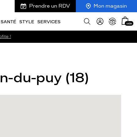
Prendre un RDV
Mon magasin
Mon
Afficher
SANTÉ
STYLE
SERVICES
vide
panie
la
recherche
fite !
n-du-puy (18)