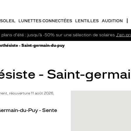
SOLEIL
LUNETTES CONNECTÉES
LENTILLES
AUDITION
plans d'été : jusqu’à -50% sur une sélection de solaires
J'en pro
othésiste - Saint-germain-du-puy
siste - Saint-germai
nt, réouverture 11 août 2026,
Germain-du-Puy - Sente