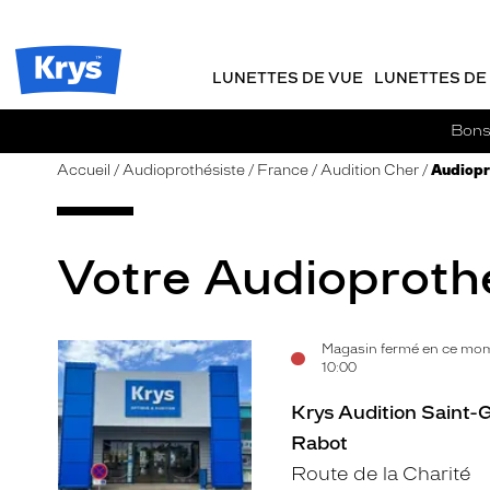
m
J
ER AU
TENU
y
e
CIPAL
Opticien
K
r
Krys
r
e
LUNETTES DE VUE
LUNETTES DE 
-
y
-
s
c
La
Bons 
o
confiance
m
vous
Accueil
Audioprothésiste
France
Audition Cher
Audiopr
m
va
a
si
n
bien
d
Votre Audioprothé
e
Magasin fermé en ce mome
Voir
10:00
la
Krys Audition Saint-
fiche
Rabot
Route de la Charité