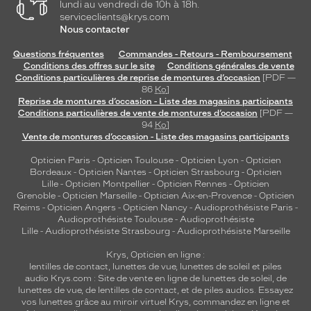
lundi au vendredi de 10h à 18h.
serviceclients@krys.com
Nous contacter
Questions fréquentes
Commandes - Retours - Remboursement
Conditions des offres sur le site
Conditions générales de vente
Conditions particulières de reprise de montures d’occasion
[PDF —
86
Ko
]
Reprise de montures d’occasion - Liste des magasins participants
Conditions particulières de vente de montures d’occasion
[PDF —
94
Ko
]
Vente de montures d’occasion - Liste des magasins participants
Opticien Paris
-
Opticien Toulouse
-
Opticien Lyon
-
Opticien
Bordeaux
-
Opticien Nantes
-
Opticien Strasbourg
-
Opticien
Lille
-
Opticien Montpellier
-
Opticien Rennes
-
Opticien
Grenoble
-
Opticien Marseille
-
Opticien Aix-en-Provence
-
Opticien
Reims
-
Opticien Angers
-
Opticien Nancy
-
Audioprothésiste Paris
-
Audioprothésiste Toulouse
-
Audioprothésiste
Lille
-
Audioprothésiste Strasbourg
-
Audioprothésiste Marseille
Krys, Opticien en ligne :
lentilles de contact
,
lunettes de vue
,
lunettes de soleil
et
piles
audio
Krys.com : Site de vente en ligne de lunettes de soleil, de
lunettes de vue, de
lentilles de contact
, et de piles audios. Essayez
vos lunettes grâce au miroir virtuel Krys, commandez en ligne et