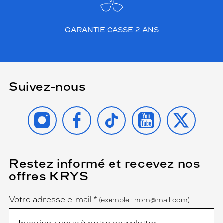
GARANTIE CASSE 2 ANS
Suivez-nous
INSTAGRAM
FACEBOOK
TIKTOK
YOUTUBE
X
Restez informé et recevez nos
(Ce
champ
offres KRYS
est
Name
obligatoire)
Votre adresse e-mail
*
(exemple : nom@mail.com)