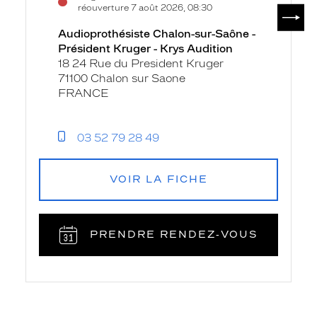
SUIV
réouverture 7 août 2026, 08:30
Audioprothésiste Chalon-sur-Saône -
Président Kruger - Krys Audition
18 24 Rue du President Kruger
71100 Chalon sur Saone
FRANCE
03 52 79 28 49
VOIR LA FICHE
PRENDRE RENDEZ‑VOUS