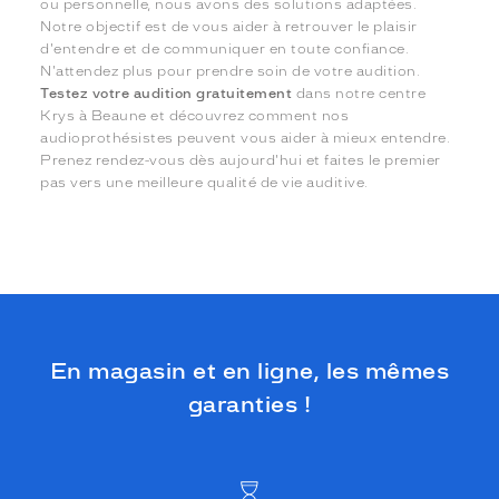
ou personnelle, nous avons des solutions adaptées.
Notre objectif est de vous aider à retrouver le plaisir
d'entendre et de communiquer en toute confiance.
N'attendez plus pour prendre soin de votre audition.
Testez votre audition gratuitement
dans notre centre
Krys à Beaune et découvrez comment nos
audioprothésistes peuvent vous aider à mieux entendre.
Prenez rendez-vous dès aujourd'hui et faites le premier
pas vers une meilleure qualité de vie auditive.
En magasin et en ligne, les mêmes
garanties !