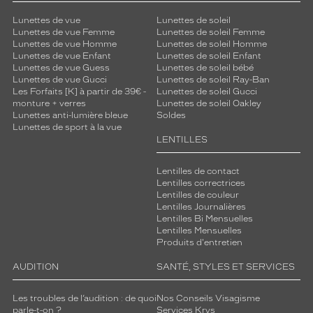
Lunettes de vue
Lunettes de soleil
Lunettes de vue Femme
Lunettes de soleil Femme
Lunettes de vue Homme
Lunettes de soleil Homme
Lunettes de vue Enfant
Lunettes de soleil Enfant
Lunettes de vue Guess
Lunettes de soleil bébé
Lunettes de vue Gucci
Lunettes de soleil Ray-Ban
Les Forfaits [K] à partir de 39€ -
Lunettes de soleil Gucci
monture + verres
Lunettes de soleil Oakley
Lunettes anti-lumière bleue
Soldes
Lunettes de sport à la vue
LENTILLES
Lentilles de contact
Lentilles correctrices
Lentilles de couleur
Lentilles Journalières
Lentilles Bi Mensuelles
Lentilles Mensuelles
Produits d'entretien
AUDITION
SANTÉ, STYLES ET SERVICES
Les troubles de l’audition : de quoi
Nos Conseils Visagisme
parle-t-on ?
Services Krys