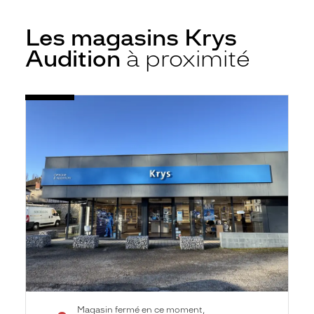
Les magasins Krys
Audition
à proximité
Voir
Audioprothésiste
la
Chalon-
fiche
sur-
Saône
-
Président
Kruger
-
Krys
Audition
Magasin fermé en ce moment,