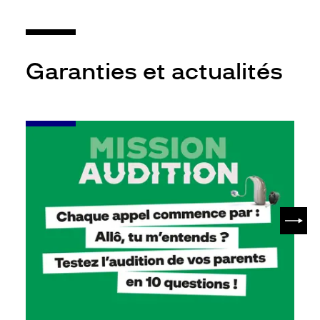
Garanties et actualités
-
Leur
audition
mérite
votre
attention
SUIV