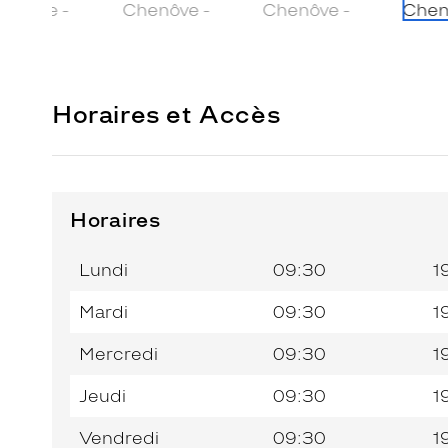
Horaires et Accès
Horaires
Horaires
Jour de
Horaires
de
la
du
l’après-
Lundi
09:30
1
semaine
matin
midi
Mardi
09:30
1
Mercredi
09:30
1
Jeudi
09:30
1
Vendredi
09:30
1