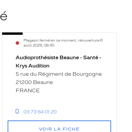
té
Audioprothésiste
Voir
Magasin fermé en ce moment, réouverture 6
Beaune
la
août 2026, 08:45
-
fiche
Santé
Audioprothésiste Beaune - Santé -
-
Krys Audition
Krys
5 rue du Régiment de Bourgogne
Audition
21200 Beaune
FRANCE
03 73 64 01 20
VOIR LA FICHE