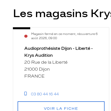
Les magasins Kry
Audioprothésiste
Voir
Magasin fermé en ce moment, réouverture 6
Dijon
la
août 2026, 09:00
-
fiche
Liberté
Audioprothésiste Dijon - Liberté -
-
Krys Audition
Krys
20 Rue de la Liberté
Audition
21000 Dijon
FRANCE
03 80 44 16 44
VOIR LA FICHE