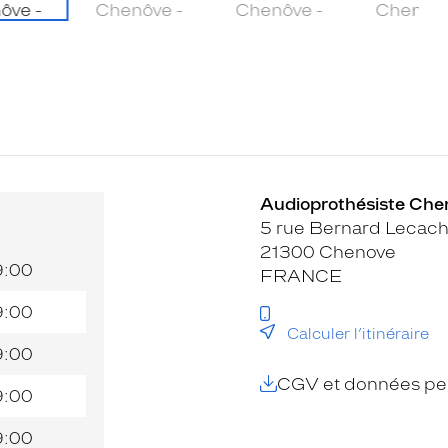
Audioprothésiste Chen
5 rue Bernard Lecac
21300 Chenove
9:00
FRANCE
9:00
Calculer l’itinéraire
9:00
CGV et données per
9:00
9:00