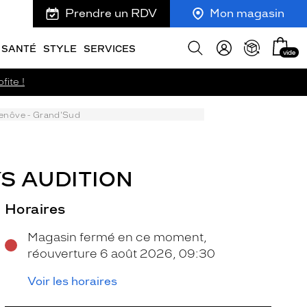
Prendre un RDV
Mon magasin
Mon
Afficher
SANTÉ
STYLE
SERVICES
vide
panie
la
recherche
fite !
enôve - Grand'Sud
S AUDITION
Horaires
Magasin fermé en ce moment,
réouverture 6 août 2026, 09:30
Voir les horaires