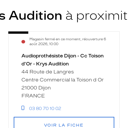
s Audition
à proximi
Audioprothésiste
Voir
Magasin fermé en ce moment, réouverture 6
Dijon
la
août 2026, 10:00
-
fiche
Cc
Audioprothésiste Dijon - Cc Toison
Toison
d'Or - Krys Audition
d'Or
44 Route de Langres
-
Centre Commercial la Toison d Or
Krys
21000 Dijon
Audition
FRANCE
03 80 70 10 02
VOIR LA FICHE