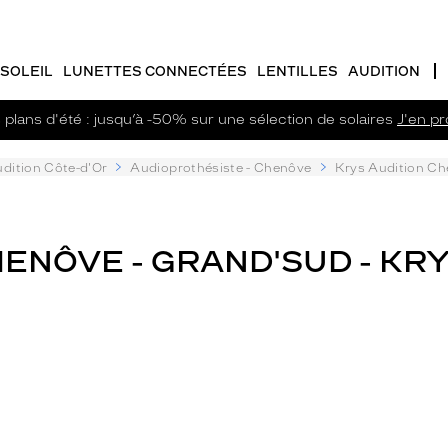
SOLEIL
LUNETTES CONNECTÉES
LENTILLES
AUDITION
plans d'été : jusqu’à -50% sur une sélection de solaires
J'en pro
dition Côte-d'Or
Audioprothésiste - Chenôve
Krys Audition Ch
ENÔVE - GRAND'SUD - KRY