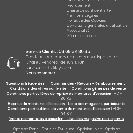
La Fondation KRYS GROUP
Recrutement
Charte de confidentialité
Mentions Légales
Politique des Cookies
Conditions générales d'utilisation
Accessibilité
Gérer les cookies
Service Clients : 09 69 32 80 35
Pendant l'été, le service clients est disponible du
lundi au vendredi de 10h à 18h.
serviceclients@krys.com
Nous contacter
Questions fréquentes
Commandes - Retours - Remboursement
Conditions des offres sur le site
Conditions générales de vente
Conditions particulières de reprise de montures d’occasion
[PDF —
86
Ko
]
Reprise de montures d’occasion - Liste des magasins participants
Conditions particulières de vente de montures d’occasion
[PDF —
94
Ko
]
Vente de montures d’occasion - Liste des magasins participants
Opticien Paris
-
Opticien Toulouse
-
Opticien Lyon
-
Opticien