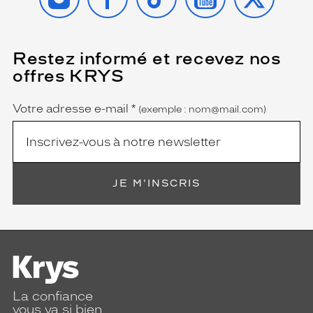
Restez informé et recevez nos
(Ce
champ
offres KRYS
est
Name
obligatoire)
Votre adresse e-mail
*
(exemple : nom@mail.com)
JE M'INSCRIS
La confiance
vous va si bien