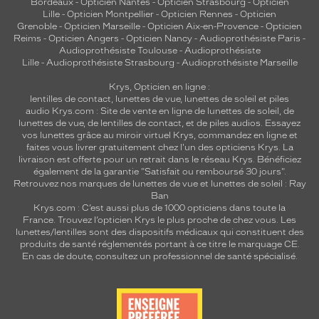
Bordeaux
-
Opticien Nantes
-
Opticien Strasbourg
-
Opticien
Lille
-
Opticien Montpellier
-
Opticien Rennes
-
Opticien
Grenoble
-
Opticien Marseille
-
Opticien Aix-en-Provence
-
Opticien
Reims
-
Opticien Angers
-
Opticien Nancy
-
Audioprothésiste Paris
-
Audioprothésiste Toulouse
-
Audioprothésiste
Lille
-
Audioprothésiste Strasbourg
-
Audioprothésiste Marseille
Krys, Opticien en ligne :
lentilles de contact
,
lunettes de vue
,
lunettes de soleil
et
piles
audio
Krys.com : Site de vente en ligne de lunettes de soleil, de
lunettes de vue, de
lentilles de contact
, et de piles audios. Essayez
vos lunettes grâce au miroir virtuel Krys, commandez en ligne et
faites vous livrer gratuitement chez l'un des opticiens Krys. La
livraison est offerte pour un retrait dans le réseau Krys. Bénéficiez
également de la garantie "Satisfait ou remboursé 30 jours".
Retrouvez nos marques de lunettes de vue et
lunettes de soleil : Ray
Ban
Krys.com : C’est aussi plus de 1000 opticiens dans toute la
France.
Trouvez l’opticien Krys le plus proche de chez vous
. Les
lunettes/lentilles sont des dispositifs médicaux qui constituent des
produits de santé réglementés portant à ce titre le marquage CE.
En cas de doute, consultez un professionnel de santé spécialisé.