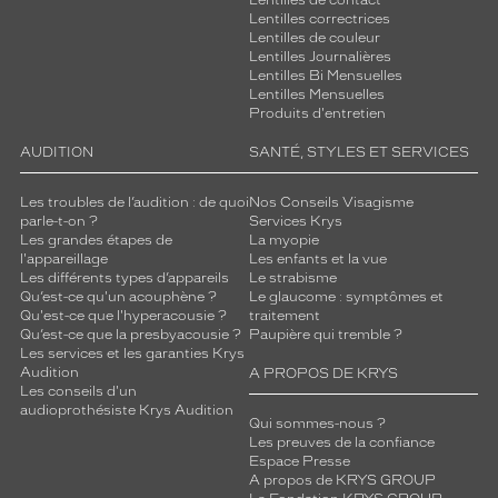
Lentilles de contact
Lentilles correctrices
Lentilles de couleur
Lentilles Journalières
Lentilles Bi Mensuelles
Lentilles Mensuelles
Produits d'entretien
AUDITION
SANTÉ, STYLES ET SERVICES
Les troubles de l’audition : de quoi
Nos Conseils Visagisme
parle-t-on ?
Services Krys
Les grandes étapes de
La myopie
l'appareillage
Les enfants et la vue
Les différents types d’appareils
Le strabisme
Qu’est-ce qu'un acouphène ?
Le glaucome : symptômes et
Qu'est-ce que l'hyperacousie ?
traitement
Qu’est-ce que la presbyacousie ?
Paupière qui tremble ?
Les services et les garanties Krys
Audition
A PROPOS DE KRYS
Les conseils d'un
audioprothésiste Krys Audition
Qui sommes-nous ?
Les preuves de la confiance
Espace Presse
A propos de KRYS GROUP