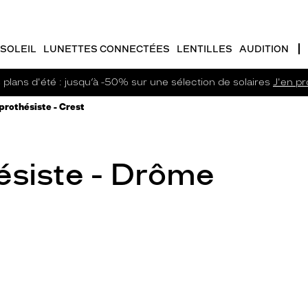
SOLEIL
LUNETTES CONNECTÉES
LENTILLES
AUDITION
plans d'été : jusqu’à -50% sur une sélection de solaires
J'en pro
rothésiste - Crest
ésiste - Drôme