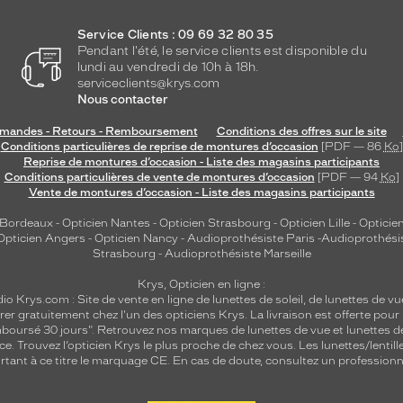
Service Clients : 09 69 32 80 35
Pendant l'été, le service clients est disponible du
lundi au vendredi de 10h à 18h.
serviceclients@krys.com
Nous contacter
andes - Retours - Remboursement
Conditions des offres sur le site
Conditions particulières de reprise de montures d’occasion
[PDF — 86
Ko
]
Reprise de montures d’occasion - Liste des magasins participants
Conditions particulières de vente de montures d’occasion
[PDF — 94
Ko
]
Vente de montures d’occasion - Liste des magasins participants
 Bordeaux
-
Opticien Nantes
-
Opticien Strasbourg
-
Opticien Lille
-
Opticien
Opticien Angers
-
Opticien Nancy
-
Audioprothésiste Paris
-
Audioprothési
Strasbourg
-
Audioprothésiste Marseille
Krys, Opticien en ligne :
dio
Krys.com : Site de vente en ligne de lunettes de soleil, de lunettes de vu
rer gratuitement chez l'un des opticiens Krys. La livraison est offerte pour
emboursé 30 jours". Retrouvez nos marques de lunettes de vue et
lunettes d
nce.
Trouvez l’opticien Krys le plus proche de chez vous
. Les lunettes/lenti
tant à ce titre le marquage CE. En cas de doute, consultez un professionne