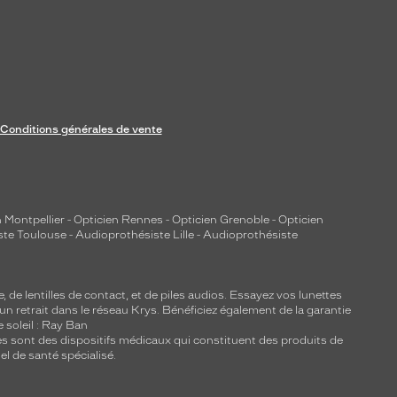
Conditions générales de vente
 Montpellier
-
Opticien Rennes
-
Opticien Grenoble
-
Opticien
ste Toulouse
-
Audioprothésiste Lille
-
Audioprothésiste
e, de
lentilles de contact
, et de piles audios. Essayez vos lunettes
 un retrait dans le réseau Krys. Bénéficiez également de la garantie
e soleil : Ray Ban
lles sont des dispositifs médicaux qui constituent des produits de
l de santé spécialisé.