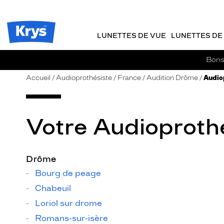
m
J
ER AU
TENU
y
e
CIPAL
Opticien
K
r
Krys
r
e
LUNETTES DE VUE
LUNETTES DE 
-
y
-
s
c
La
Bons 
o
confiance
m
vous
Accueil
Audioprothésiste
France
Audition Drôme
Audiop
m
va
a
si
n
bien
d
Votre Audioproth
e
Drôme
Bourg de peage
Chabeuil
Loriol sur drome
Romans-sur-isère