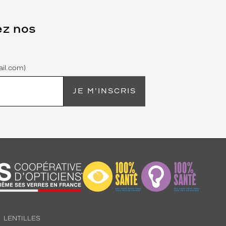
ez nos
il.com)
JE M'INSCRIS
LENTILLES