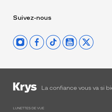
Suivez-nous
INSTAGRAM
FACEBOOK
TIKTOK
YOUTUBE
X
La confiance
vous va si b
LUNETTES DE VUE