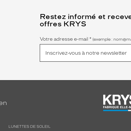
(Ce
Restez informé et recev
champ
offres KRYS
est
Name
obligatoire)
Votre adresse e-mail
*
(exemple : nom@ma
ien
LUNETTES DE SOLEIL