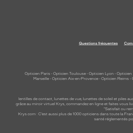
Questions fréquentes
Comm
Opticien Paris
-
Opticien Toulouse
-
Opticien Lyon
-
Opticien
Marseille
-
Opticien Aix-en-Provence
-
Opticien Reims
-
lentilles de contact
,
lunettes de vue
,
lunettes de soleil
et
piles au
grâce au miroir virtuel Krys, commandez en ligne et faites vous liv
"Satisfait ou r
Krys.com : C’est aussi plus de 1000 opticiens dans toute la Fra
santé réglementés por