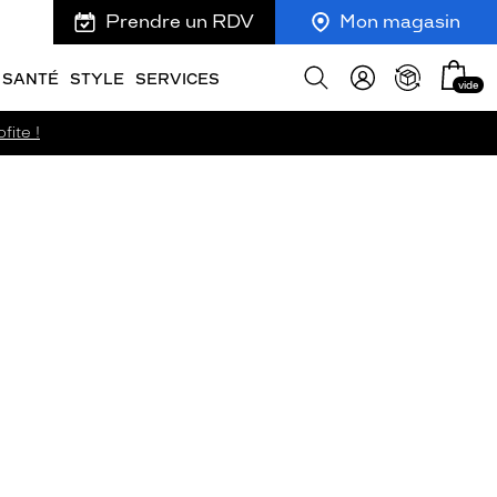
Prendre un RDV
Mon magasin
Mon
Afficher
SANTÉ
STYLE
SERVICES
vide
panie
la
recherche
fite !