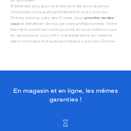
au quotidien.
N'attendez plus pour prendre soin de votre audition.
Contactez votre audioprothésiste Krys à Loriol-sur-
Drôme, situé au parc des Crozes, pour
prendre rendez-
vous
et bénéficier de nos services professionnels. Votre
bien-être auditif est notre priorité, et nous mettons tout
en œuvre pour vous offrir une expérience sur mesure
dans notre centre d'audioprothèse à Loriol-sur-Drôme.
En magasin et en ligne, les mêmes
garanties !