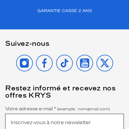
GARANTIE CASSE 2 ANS
Suivez-nous
INSTAGRAM
FACEBOOK
TIKTOK
YOUTUBE
X
Restez informé et recevez nos
(Ce
champ
offres KRYS
est
Name
obligatoire)
Votre adresse e-mail
*
(exemple : nom@mail.com)