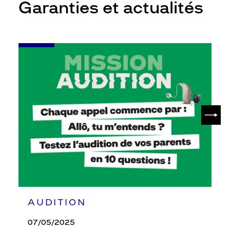
Garanties et actualités
-
Leur
audition
mérite
votre
attention
SUIV
AUDITION
07/05/2025