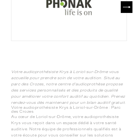
SUIV
Votre audioprothésiste Krys à Loriol-sur-Drôme vous
accueille pour prendre soin de votre audition. Situé au
parc des Crozes, notre centre d'audioprothèse propose
des services personnalisés et des produits de qualité
pour améliorer votre confort auditif au quotidien. Prenez
rendez-vous dès maintenant pour un bilan auditif gratuit.
Votre audioprothésiste Krys à Loriol-sur-Drôme : Parc
des Crozes
Au cœur de Loriol-sur-Drôme, votre audioprothésiste
Krys vous reçoit dans un espace dédié à votre santé
auditive. Notre équipe de professionnels qualifiés est à
votre écoute pour vous conseiller sur les solutions