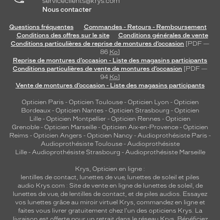
serviceclients@krys.com
Nous contacter
Questions fréquentes
Commandes - Retours - Remboursement
Conditions des offres sur le site
Conditions générales de vente
Conditions particulières de reprise de montures d’occasion
[PDF —
86
Ko
]
Reprise de montures d’occasion - Liste des magasins participants
Conditions particulières de vente de montures d’occasion
[PDF —
94
Ko
]
Vente de montures d’occasion - Liste des magasins participants
Opticien Paris
-
Opticien Toulouse
-
Opticien Lyon
-
Opticien
Bordeaux
-
Opticien Nantes
-
Opticien Strasbourg
-
Opticien
Lille
-
Opticien Montpellier
-
Opticien Rennes
-
Opticien
Grenoble
-
Opticien Marseille
-
Opticien Aix-en-Provence
-
Opticien
Reims
-
Opticien Angers
-
Opticien Nancy
-
Audioprothésiste Paris
-
Audioprothésiste Toulouse
-
Audioprothésiste
Lille
-
Audioprothésiste Strasbourg
-
Audioprothésiste Marseille
Krys, Opticien en ligne :
lentilles de contact
,
lunettes de vue
,
lunettes de soleil
et
piles
audio
Krys.com : Site de vente en ligne de lunettes de soleil, de
lunettes de vue, de
lentilles de contact
, et de piles audios. Essayez
vos lunettes grâce au miroir virtuel Krys, commandez en ligne et
faites vous livrer gratuitement chez l'un des opticiens Krys. La
livraison est offerte pour un retrait dans le réseau Krys. Bénéficiez