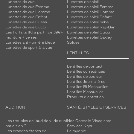
Lunettes de vue
Lunettes de soleil
Lunettes de vue Femme
Lunettes de soleil Femme
Lunettes de vue Homme
Lunettes de soleil Homme
Lunettes de vue Enfant
Lunettes de soleil Enfant
Lunettes de vue Guess
Lunettes de soleil bébé
Lunettes de vue Gucci
Lunettes de soleil Ray-Ban
Les Forfaits [K] à partir de 39€ -
Lunettes de soleil Gucci
monture + verres
Lunettes de soleil Oakley
Lunettes anti-lumière bleue
Soldes
Lunettes de sport à la vue
LENTILLES
Lentilles de contact
Lentilles correctrices
Lentilles de couleur
Lentilles Journalières
Lentilles Bi Mensuelles
Lentilles Mensuelles
Produits d'entretien
AUDITION
SANTÉ, STYLES ET SERVICES
Les troubles de l’audition : de quoi
Nos Conseils Visagisme
parle-t-on ?
Services Krys
Les grandes étapes de
La myopie