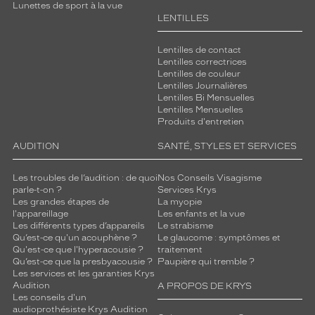
Lunettes de sport à la vue
LENTILLES
Lentilles de contact
Lentilles correctrices
Lentilles de couleur
Lentilles Journalières
Lentilles Bi Mensuelles
Lentilles Mensuelles
Produits d'entretien
AUDITION
SANTÉ, STYLES ET SERVICES
Les troubles de l’audition : de quoi
Nos Conseils Visagisme
parle-t-on ?
Services Krys
Les grandes étapes de
La myopie
l'appareillage
Les enfants et la vue
Les différents types d’appareils
Le strabisme
Qu’est-ce qu'un acouphène ?
Le glaucome : symptômes et
Qu'est-ce que l'hyperacousie ?
traitement
Qu’est-ce que la presbyacousie ?
Paupière qui tremble ?
Les services et les garanties Krys
Audition
A PROPOS DE KRYS
Les conseils d'un
audioprothésiste Krys Audition