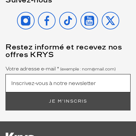
INSTAGRAM
FACEBOOK
TIKTOK
YOUTUBE
X
Restez informé et recevez nos
(Ce
champ
offres KRYS
est
Name
obligatoire)
Votre adresse e-mail
*
(exemple : nom@mail.com)
JE M'INSCRIS