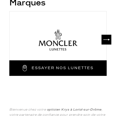
Marques
SUIV
ESSAYER NOS LUNETTES
Bienvenue chez votre
opticien Krys à Loriol-sur-Drôme
,
votre partenaire de confiance pour prendre soin de votre