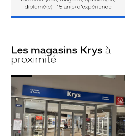
diplomé(e) - 15 an(s) d’expérience
Les magasins Krys
à
proximité
Voir
Opticien
la
Saulce-
fiche
sur-
Rhône
-
Cc
Leclerc
-