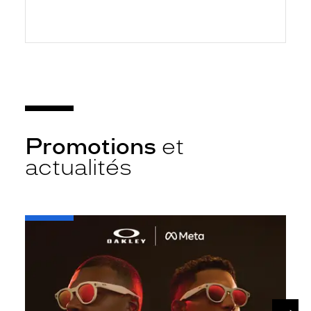
Promotions
et
actualités
-
Oakley
META
SUIV