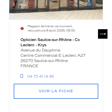
Krys
Magasin fermé en ce moment,
SUIV
réouverture 8 août 2026, 09:00
Opticien Saulce-sur-Rhône - Cc
Leclerc - Krys
Avenue du Dauphine
Centre Commercial E.Leclerc A27
26270 Saulce-sur-Rhône
FRANCE
04 75 41 14 46
VOIR LA FICHE