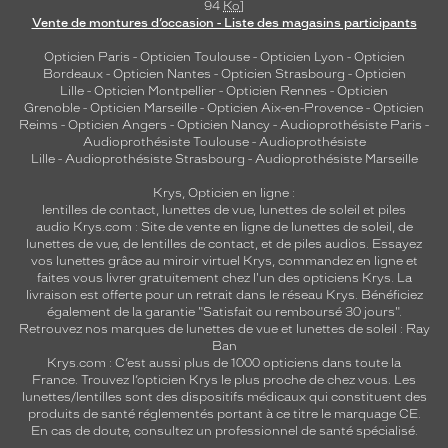
94
Ko
]
Vente de montures d’occasion - Liste des magasins participants
Opticien Paris
-
Opticien Toulouse
-
Opticien Lyon
-
Opticien
Bordeaux
-
Opticien Nantes
-
Opticien Strasbourg
-
Opticien
Lille
-
Opticien Montpellier
-
Opticien Rennes
-
Opticien
Grenoble
-
Opticien Marseille
-
Opticien Aix-en-Provence
-
Opticien
Reims
-
Opticien Angers
-
Opticien Nancy
-
Audioprothésiste Paris
-
Audioprothésiste Toulouse
-
Audioprothésiste
Lille
-
Audioprothésiste Strasbourg
-
Audioprothésiste Marseille
Krys, Opticien en ligne :
lentilles de contact
,
lunettes de vue
,
lunettes de soleil
et
piles
audio
Krys.com : Site de vente en ligne de lunettes de soleil, de
lunettes de vue, de
lentilles de contact
, et de piles audios. Essayez
vos lunettes grâce au miroir virtuel Krys, commandez en ligne et
faites vous livrer gratuitement chez l'un des opticiens Krys. La
livraison est offerte pour un retrait dans le réseau Krys. Bénéficiez
également de la garantie "Satisfait ou remboursé 30 jours".
Retrouvez nos marques de lunettes de vue et
lunettes de soleil : Ray
Ban
Krys.com : C’est aussi plus de 1000 opticiens dans toute la
France.
Trouvez l’opticien Krys le plus proche de chez vous
. Les
lunettes/lentilles sont des dispositifs médicaux qui constituent des
produits de santé réglementés portant à ce titre le marquage CE.
En cas de doute, consultez un professionnel de santé spécialisé.