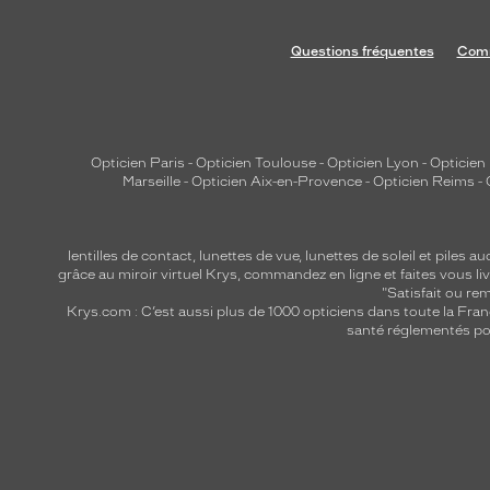
Questions fréquentes
Comm
Opticien Paris
-
Opticien Toulouse
-
Opticien Lyon
-
Opticien
Marseille
-
Opticien Aix-en-Provence
-
Opticien Reims
-
lentilles de contact
,
lunettes de vue
,
lunettes de soleil
et
piles au
grâce au miroir virtuel Krys, commandez en ligne et faites vous liv
"Satisfait ou r
Krys.com : C’est aussi plus de 1000 opticiens dans toute la Fra
santé réglementés por