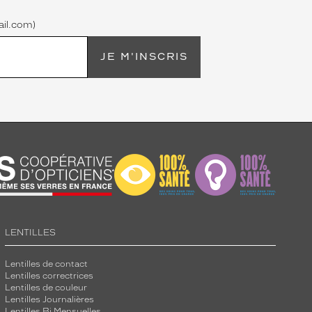
il.com)
JE M'INSCRIS
LENTILLES
Lentilles de contact
Lentilles correctrices
Lentilles de couleur
Lentilles Journalières
Lentilles Bi Mensuelles