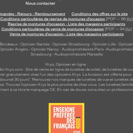
Nous contacter
andes - Retours - Remboursement
Conditions des offres sur le site
Conditions particulières de reprise de montures d’occasion
[PDF — 86
Ko
]
Reprise de montures d’occasion - Liste des magasins participants
Conditions particulières de vente de montures d’occasion
[PDF — 94
Ko
]
Vente de montures d’occasion - Liste des magasins participants
 Bordeaux
-
Opticien Nantes
-
Opticien Strasbourg
-
Opticien Lille
-
Opticien
Opticien Angers
-
Opticien Nancy
-
Audioprothésiste Paris
-
Audioprothési
Strasbourg
-
Audioprothésiste Marseille
Krys, Opticien en ligne :
dio
Krys.com : Site de vente en ligne de lunettes de soleil, de lunettes de vu
rer gratuitement chez l'un des opticiens Krys. La livraison est offerte pour
emboursé 30 jours". Retrouvez nos marques de lunettes de vue et
lunettes d
nce.
Trouvez l’opticien Krys le plus proche de chez vous
. Les lunettes/lenti
tant à ce titre le marquage CE. En cas de doute, consultez un professionne