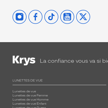
INSTAGRAM
FACEBOOK
TIKTOK
YOUTUBE
X
La confiance
vous va si b
LUNETTES DE VUE
Lunettes de vue
Lunettes de vue Femme
Lunettes de vue Homme
Lunettes de vue Enfant
Lunettes de vue Guess