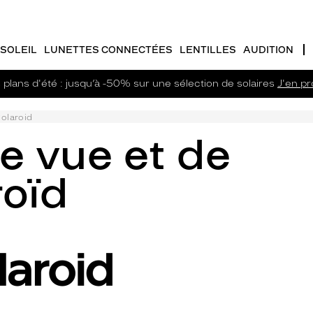
SOLEIL
LUNETTES CONNECTÉES
LENTILLES
AUDITION
plans d'été : jusqu’à -50% sur une sélection de solaires
J'en pro
olaroid
e vue et de
roïd