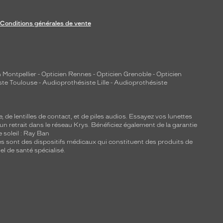
Conditions générales de vente
 Montpellier
-
Opticien Rennes
-
Opticien Grenoble
-
Opticien
ste Toulouse
-
Audioprothésiste Lille
-
Audioprothésiste
e, de
lentilles de contact
, et de piles audios. Essayez vos lunettes
 un retrait dans le réseau Krys. Bénéficiez également de la garantie
e soleil : Ray Ban
lles sont des dispositifs médicaux qui constituent des produits de
l de santé spécialisé.