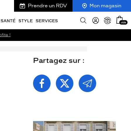
Prendre un RDV
Mon magasin
Mon
Afficher
SANTÉ
STYLE
SERVICES
vide
panie
la
recherche
fite !
Partagez sur :
PARTAGEZ
PARTAGEZ
PARTAGEZ
CETTE
CETTE
CETTE
PAGE
PAGE
PAGE
SUR
SUR
PAR
FACEBOOK
TWITTER
E-
MAIL