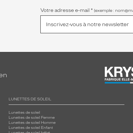
Votre adresse e-mail
*
(exemple : nom@ma
ien
LUNETTES DE SOLEIL
Lunettes de soleil
Lunettes de soleil Femme
Lunettes de soleil Homme
Lunettes de soleil Enfant
Lunettes de soleil bébé