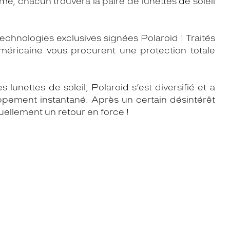
 chacun trouvera la paire de lunettes de soleil
technologies exclusives signées Polaroid ! Traités
américaine vous procurent une protection totale
lunettes de soleil, Polaroid s’est diversifié et a
ppement instantané. Après un certain désintérêt
uellement un retour en force !