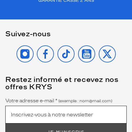
GARANTIE CASSE 2 ANS
Suivez-nous
INSTAGRAM
FACEBOOK
TIKTOK
YOUTUBE
X
Restez informé et recevez nos
(Ce
champ
offres KRYS
est
Name
obligatoire)
Votre adresse e-mail
*
(exemple : nom@mail.com)