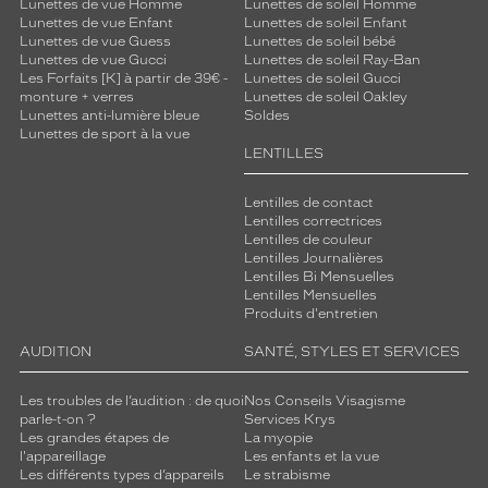
Lunettes de vue Homme
Lunettes de soleil Homme
Lunettes de vue Enfant
Lunettes de soleil Enfant
Lunettes de vue Guess
Lunettes de soleil bébé
Lunettes de vue Gucci
Lunettes de soleil Ray-Ban
Les Forfaits [K] à partir de 39€ -
Lunettes de soleil Gucci
monture + verres
Lunettes de soleil Oakley
Lunettes anti-lumière bleue
Soldes
Lunettes de sport à la vue
LENTILLES
Lentilles de contact
Lentilles correctrices
Lentilles de couleur
Lentilles Journalières
Lentilles Bi Mensuelles
Lentilles Mensuelles
Produits d'entretien
AUDITION
SANTÉ, STYLES ET SERVICES
Les troubles de l’audition : de quoi
Nos Conseils Visagisme
parle-t-on ?
Services Krys
Les grandes étapes de
La myopie
l'appareillage
Les enfants et la vue
Les différents types d’appareils
Le strabisme