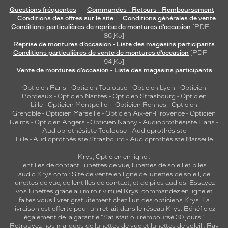
Questions fréquentes
Commandes - Retours - Remboursement
Conditions des offres sur le site
Conditions générales de vente
Conditions particulières de reprise de montures d’occasion
[PDF —
86
Ko
]
Reprise de montures d’occasion - Liste des magasins participants
Conditions particulières de vente de montures d’occasion
[PDF —
94
Ko
]
Vente de montures d’occasion - Liste des magasins participants
Opticien Paris
-
Opticien Toulouse
-
Opticien Lyon
-
Opticien
Bordeaux
-
Opticien Nantes
-
Opticien Strasbourg
-
Opticien
Lille
-
Opticien Montpellier
-
Opticien Rennes
-
Opticien
Grenoble
-
Opticien Marseille
-
Opticien Aix-en-Provence
-
Opticien
Reims
-
Opticien Angers
-
Opticien Nancy
-
Audioprothésiste Paris
-
Audioprothésiste Toulouse
-
Audioprothésiste
Lille
-
Audioprothésiste Strasbourg
-
Audioprothésiste Marseille
Krys, Opticien en ligne :
lentilles de contact
,
lunettes de vue
,
lunettes de soleil
et
piles
audio
Krys.com : Site de vente en ligne de lunettes de soleil, de
lunettes de vue, de
lentilles de contact
, et de piles audios. Essayez
vos lunettes grâce au miroir virtuel Krys, commandez en ligne et
faites vous livrer gratuitement chez l'un des opticiens Krys. La
livraison est offerte pour un retrait dans le réseau Krys. Bénéficiez
également de la garantie "Satisfait ou remboursé 30 jours".
Retrouvez nos marques de lunettes de vue et
lunettes de soleil : Ray