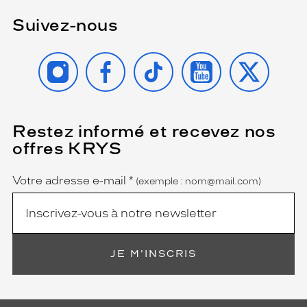
Suivez-nous
INSTAGRAM
FACEBOOK
TIKTOK
YOUTUBE
X
Restez informé et recevez nos
(Ce
champ
offres KRYS
est
Name
obligatoire)
Votre adresse e-mail
*
(exemple : nom@mail.com)
JE M'INSCRIS