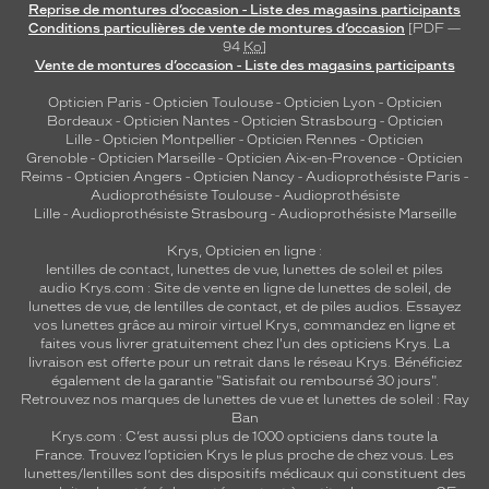
Reprise de montures d’occasion - Liste des magasins participants
Conditions particulières de vente de montures d’occasion
[PDF —
94
Ko
]
Vente de montures d’occasion - Liste des magasins participants
Opticien Paris
-
Opticien Toulouse
-
Opticien Lyon
-
Opticien
Bordeaux
-
Opticien Nantes
-
Opticien Strasbourg
-
Opticien
Lille
-
Opticien Montpellier
-
Opticien Rennes
-
Opticien
Grenoble
-
Opticien Marseille
-
Opticien Aix-en-Provence
-
Opticien
Reims
-
Opticien Angers
-
Opticien Nancy
-
Audioprothésiste Paris
-
Audioprothésiste Toulouse
-
Audioprothésiste
Lille
-
Audioprothésiste Strasbourg
-
Audioprothésiste Marseille
Krys, Opticien en ligne :
lentilles de contact
,
lunettes de vue
,
lunettes de soleil
et
piles
audio
Krys.com : Site de vente en ligne de lunettes de soleil, de
lunettes de vue, de
lentilles de contact
, et de piles audios. Essayez
vos lunettes grâce au miroir virtuel Krys, commandez en ligne et
faites vous livrer gratuitement chez l'un des opticiens Krys. La
livraison est offerte pour un retrait dans le réseau Krys. Bénéficiez
également de la garantie "Satisfait ou remboursé 30 jours".
Retrouvez nos marques de lunettes de vue et
lunettes de soleil : Ray
Ban
Krys.com : C’est aussi plus de 1000 opticiens dans toute la
France.
Trouvez l’opticien Krys le plus proche de chez vous
. Les
lunettes/lentilles sont des dispositifs médicaux qui constituent des