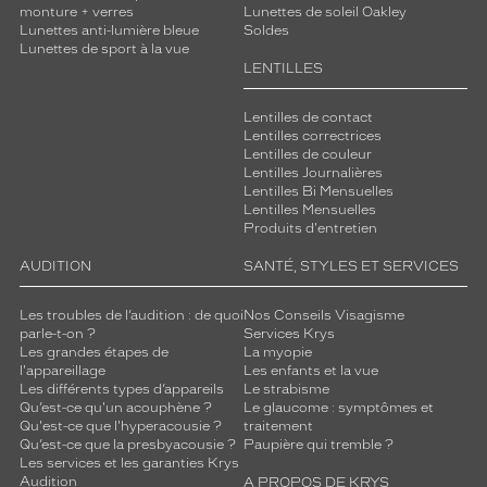
monture + verres
Lunettes de soleil Oakley
Lunettes anti-lumière bleue
Soldes
Lunettes de sport à la vue
LENTILLES
Lentilles de contact
Lentilles correctrices
Lentilles de couleur
Lentilles Journalières
Lentilles Bi Mensuelles
Lentilles Mensuelles
Produits d'entretien
AUDITION
SANTÉ, STYLES ET SERVICES
Les troubles de l’audition : de quoi
Nos Conseils Visagisme
parle-t-on ?
Services Krys
Les grandes étapes de
La myopie
l'appareillage
Les enfants et la vue
Les différents types d’appareils
Le strabisme
Qu’est-ce qu'un acouphène ?
Le glaucome : symptômes et
Qu'est-ce que l'hyperacousie ?
traitement
Qu’est-ce que la presbyacousie ?
Paupière qui tremble ?
Les services et les garanties Krys
Audition
A PROPOS DE KRYS