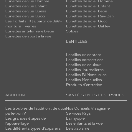
Lunettes de vue Homme
Lunettes de soleil Homme
Lunettes de vue Enfant
Lunettes de soleil Enfant
Lunettes de vue Guess
Lunettes de soleil bébé
Lunettes de vue Gucci
Lunettes de soleil Ray-Ban
Les Forfaits [K] à partir de 39€ -
Lunettes de soleil Gucci
monture + verres
Lunettes de soleil Oakley
Lunettes anti-lumière bleue
Soldes
Lunettes de sport à la vue
LENTILLES
Lentilles de contact
Lentilles correctrices
Lentilles de couleur
Lentilles Journalières
Lentilles Bi Mensuelles
Lentilles Mensuelles
Produits d'entretien
AUDITION
SANTÉ, STYLES ET SERVICES
Les troubles de l’audition : de quoi
Nos Conseils Visagisme
parle-t-on ?
Services Krys
Les grandes étapes de
La myopie
l'appareillage
Les enfants et la vue
Les différents types d’appareils
Le strabisme