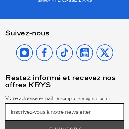
GARANTIE CASSE 2 ANS
Suivez-nous
INSTAGRAM
FACEBOOK
TIKTOK
YOUTUBE
X
Restez informé et recevez nos
(Ce
champ
offres KRYS
est
Name
obligatoire)
Votre adresse e-mail
*
(exemple : nom@mail.com)