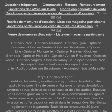
Questions fréquentes
Commandes - Retours - Remboursement
Conditions des offres sur le site
Conditions générales de vente
Conditions particulières de reprise de montures d’occasion
[PDF —
86
Ko
]
Reprise de montures d’occasion - Liste des magasins participants
Conditions particulières de vente de montures d’occasion
[PDF —
94
Ko
]
Vente de montures d’occasion - Liste des magasins participants
Opticien Paris
-
Opticien Toulouse
-
Opticien Lyon
-
Opticien
Bordeaux
-
Opticien Nantes
-
Opticien Strasbourg
-
Opticien
Lille
-
Opticien Montpellier
-
Opticien Rennes
-
Opticien
Grenoble
-
Opticien Marseille
-
Opticien Aix-en-Provence
-
Opticien
Reims
-
Opticien Angers
-
Opticien Nancy
-
Audioprothésiste Paris
-
Audioprothésiste Toulouse
-
Audioprothésiste
Lille
-
Audioprothésiste Strasbourg
-
Audioprothésiste Marseille
Krys, Opticien en ligne :
lentilles de contact
,
lunettes de vue
,
lunettes de soleil
et
piles
audio
Krys.com : Site de vente en ligne de lunettes de soleil, de
lunettes de vue, de
lentilles de contact
, et de piles audios. Essayez
vos lunettes grâce au miroir virtuel Krys, commandez en ligne et
faites vous livrer gratuitement chez l'un des opticiens Krys. La
livraison est offerte pour un retrait dans le réseau Krys. Bénéficiez
également de la garantie "Satisfait ou remboursé 30 jours".
Retrouvez nos marques de lunettes de vue et
lunettes de soleil : Ray