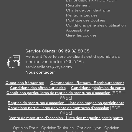
La Fondation KRYS GROUP
Recrutement
Charte de confidentialité
Mentions Légales
Politique des Cookies
Conditions générales d'utilisation
Accessibilité
Gérer les cookies
Service Clients : 09 69 32 80 35
Pendant l'été, le service clients est disponible du
lundi au vendredi de 10h à 18h.
serviceclients@krys.com
Nous contacter
Questions fréquentes
Commandes - Retours - Remboursement
Conditions des offres sur le site
Conditions générales de vente
Conditions particulières de reprise de montures d’occasion
[PDF —
86
Ko
]
Reprise de montures d’occasion - Liste des magasins participants
Conditions particulières de vente de montures d’occasion
[PDF —
94
Ko
]
Vente de montures d’occasion - Liste des magasins participants
Opticien Paris
-
Opticien Toulouse
-
Opticien Lyon
-
Opticien