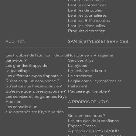
Lentilles de contact
Lentilles correctrices
Lentilles de couleur
Lentilles Journalières
Lentilles Bi Mensuelles
Lentilles Mensuelles
Produits d'entretien
AUDITION
SANTÉ, STYLES ET SERVICES
Les troubles de l’audition : de quoi
Nos Conseils Visagisme
parle-t-on ?
Services Krys
Les grandes étapes de
La myopie
l'appareillage
Les enfants et la vue
Les différents types d’appareils
Le strabisme
Qu’est-ce qu'un acouphène ?
Le glaucome : symptômes et
Qu'est-ce que l'hyperacousie ?
traitement
Qu’est-ce que la presbyacousie ?
Paupière qui tremble ?
Les services et les garanties Krys
Audition
A PROPOS DE KRYS
Les conseils d'un
audioprothésiste Krys Audition
Qui sommes-nous ?
Les preuves de la confiance
Espace Presse
A propos de KRYS GROUP