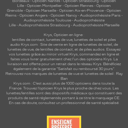
Bordeaux
-
Opticien Nantes
-
Opticien Strasbourg
-
Opticien
Lille
-
Opticien Montpellier
-
Opticien Rennes
-
Opticien
Grenoble
-
Opticien Marseille
-
Opticien Aix-en-Provence
-
Opticien
Reims
-
Opticien Angers
-
Opticien Nancy
-
Audioprothésiste Paris
-
Audioprothésiste Toulouse
-
Audioprothésiste
Lille
-
Audioprothésiste Strasbourg
-
Audioprothésiste Marseille
Krys, Opticien en ligne :
lentilles de contact
,
lunettes de vue
,
lunettes de soleil
et
piles
audio
Krys.com : Site de vente en ligne de lunettes de soleil, de
lunettes de vue, de
lentilles de contact
, et de piles audios. Essayez
vos lunettes grâce au miroir virtuel Krys, commandez en ligne et
faites vous livrer gratuitement chez l'un des opticiens Krys. La
livraison est offerte pour un retrait dans le réseau Krys. Bénéficiez
également de la garantie "Satisfait ou remboursé 30 jours".
Retrouvez nos marques de lunettes de vue et
lunettes de soleil : Ray
Ban
Krys.com : C’est aussi plus de 1000 opticiens dans toute la
France.
Trouvez l’opticien Krys le plus proche de chez vous
. Les
lunettes/lentilles sont des dispositifs médicaux qui constituent des
produits de santé réglementés portant à ce titre le marquage CE.
En cas de doute, consultez un professionnel de santé spécialisé.