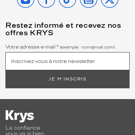
Restez informé et recevez nos
(Ce
champ
offres KRYS
est
Name
obligatoire)
Votre adresse e-mail
*
(exemple : nom@mail.com)
JE M'INSCRIS
La confiance
vous va si bien