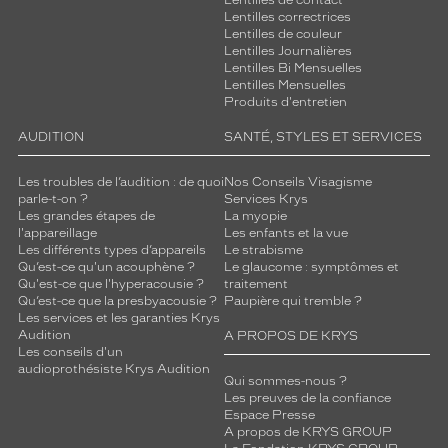
Lentilles de contact
Lentilles correctrices
Lentilles de couleur
Lentilles Journalières
Lentilles Bi Mensuelles
Lentilles Mensuelles
Produits d'entretien
AUDITION
SANTÉ, STYLES ET SERVICES
Les troubles de l’audition : de quoi
Nos Conseils Visagisme
parle-t-on ?
Services Krys
Les grandes étapes de
La myopie
l'appareillage
Les enfants et la vue
Les différents types d’appareils
Le strabisme
Qu’est-ce qu'un acouphène ?
Le glaucome : symptômes et
Qu'est-ce que l'hyperacousie ?
traitement
Qu’est-ce que la presbyacousie ?
Paupière qui tremble ?
Les services et les garanties Krys
Audition
A PROPOS DE KRYS
Les conseils d'un
audioprothésiste Krys Audition
Qui sommes-nous ?
Les preuves de la confiance
Espace Presse
A propos de KRYS GROUP