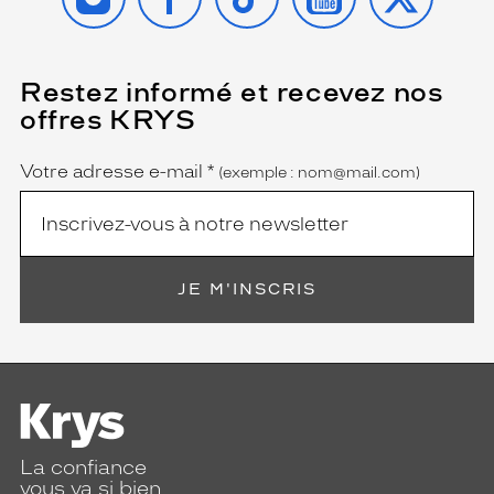
Restez informé et recevez nos
(Ce
champ
offres KRYS
est
Name
obligatoire)
Votre adresse e-mail
*
(exemple : nom@mail.com)
JE M'INSCRIS
La confiance
vous va si bien