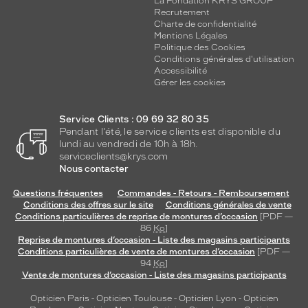
La Fondation KRYS GROUP
Recrutement
Charte de confidentialité
Mentions Légales
Politique des Cookies
Conditions générales d'utilisation
Accessibilité
Gérer les cookies
Service Clients : 09 69 32 80 35
Pendant l'été, le service clients est disponible du
lundi au vendredi de 10h à 18h.
serviceclients@krys.com
Nous contacter
Questions fréquentes
Commandes - Retours - Remboursement
Conditions des offres sur le site
Conditions générales de vente
Conditions particulières de reprise de montures d’occasion
[PDF —
86
Ko
]
Reprise de montures d’occasion - Liste des magasins participants
Conditions particulières de vente de montures d’occasion
[PDF —
94
Ko
]
Vente de montures d’occasion - Liste des magasins participants
Opticien Paris
-
Opticien Toulouse
-
Opticien Lyon
-
Opticien