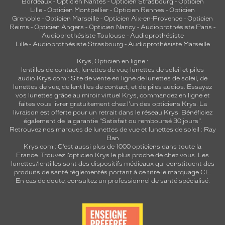
Bordeaux
-
Opticien Nantes
-
Opticien Strasbourg
-
Opticien
Lille
-
Opticien Montpellier
-
Opticien Rennes
-
Opticien
Grenoble
-
Opticien Marseille
-
Opticien Aix-en-Provence
-
Opticien
Reims
-
Opticien Angers
-
Opticien Nancy
-
Audioprothésiste Paris
-
Audioprothésiste Toulouse
-
Audioprothésiste
Lille
-
Audioprothésiste Strasbourg
-
Audioprothésiste Marseille
Krys, Opticien en ligne :
lentilles de contact
,
lunettes de vue
,
lunettes de soleil
et
piles
audio
Krys.com : Site de vente en ligne de lunettes de soleil, de
lunettes de vue, de
lentilles de contact
, et de piles audios. Essayez
vos lunettes grâce au miroir virtuel Krys, commandez en ligne et
faites vous livrer gratuitement chez l'un des opticiens Krys. La
livraison est offerte pour un retrait dans le réseau Krys. Bénéficiez
également de la garantie "Satisfait ou remboursé 30 jours".
Retrouvez nos marques de lunettes de vue et
lunettes de soleil : Ray
Ban
Krys.com : C’est aussi plus de 1000 opticiens dans toute la
France.
Trouvez l’opticien Krys le plus proche de chez vous
. Les
lunettes/lentilles sont des dispositifs médicaux qui constituent des
produits de santé réglementés portant à ce titre le marquage CE.
En cas de doute, consultez un professionnel de santé spécialisé.