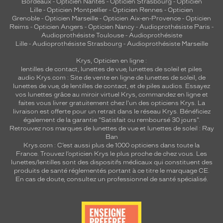
Bordeaux
-
Opticien Nantes
-
Opticien Strasbourg
-
Opticien
Lille
-
Opticien Montpellier
-
Opticien Rennes
-
Opticien
Grenoble
-
Opticien Marseille
-
Opticien Aix-en-Provence
-
Opticien
Reims
-
Opticien Angers
-
Opticien Nancy
-
Audioprothésiste Paris
-
Audioprothésiste Toulouse
-
Audioprothésiste
Lille
-
Audioprothésiste Strasbourg
-
Audioprothésiste Marseille
Krys, Opticien en ligne :
lentilles de contact
,
lunettes de vue
,
lunettes de soleil
et
piles
audio
Krys.com : Site de vente en ligne de lunettes de soleil, de
lunettes de vue, de
lentilles de contact
, et de piles audios. Essayez
vos lunettes grâce au miroir virtuel Krys, commandez en ligne et
faites vous livrer gratuitement chez l'un des opticiens Krys. La
livraison est offerte pour un retrait dans le réseau Krys. Bénéficiez
également de la garantie "Satisfait ou remboursé 30 jours".
Retrouvez nos marques de lunettes de vue et
lunettes de soleil : Ray
Ban
Krys.com : C’est aussi plus de 1000 opticiens dans toute la
France.
Trouvez l’opticien Krys le plus proche de chez vous
. Les
lunettes/lentilles sont des dispositifs médicaux qui constituent des
produits de santé réglementés portant à ce titre le marquage CE.
En cas de doute, consultez un professionnel de santé spécialisé.