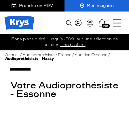
m
J
Ouvrir
ER AU
Prendre un RDV
Mon magasin
TENU
y
e
le
CIPAL
K
r
menu
Opticien
r
e
Mon
Afficher
Krys
y
-
vide
panier
la
-
s
c
recherche
La
o
Bons plans d'été : jusqu’à -50% sur une sélection de
confiance
m
solaires
J'en profite !
vous
m
va
a
Accueil
Audioprothésiste
France
Audition Essonne
Audioprothésiste - Massy
n
si
d
bien
e
Votre Audioprothésiste
- Essonne