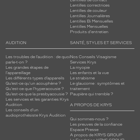
Lentilles de contact
Lentilles correctrices
Lentilles de couleur
Lentilles Journalières
Lentilles Bi Mensuelles
Lentilles Mensuelles
Produits d'entretien
AUDITION
SANTÉ, STYLES ET SERVICES
Les troubles de l’audition : de quoi
Nos Conseils Visagisme
parle-t-on ?
Services Krys
Les grandes étapes de
La myopie
l'appareillage
Les enfants et la vue
Les différents types d’appareils
Le strabisme
Qu’est-ce qu'un acouphène ?
Le glaucome : symptômes et
Qu'est-ce que l'hyperacousie ?
traitement
Qu’est-ce que la presbyacousie ?
Paupière qui tremble ?
Les services et les garanties Krys
Audition
A PROPOS DE KRYS
Les conseils d'un
audioprothésiste Krys Audition
Qui sommes-nous ?
Les preuves de la confiance
Espace Presse
A propos de KRYS GROUP