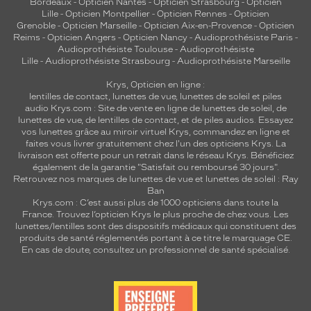
Bordeaux
-
Opticien Nantes
-
Opticien Strasbourg
-
Opticien
Lille
-
Opticien Montpellier
-
Opticien Rennes
-
Opticien
Grenoble
-
Opticien Marseille
-
Opticien Aix-en-Provence
-
Opticien
Reims
-
Opticien Angers
-
Opticien Nancy
-
Audioprothésiste Paris
-
Audioprothésiste Toulouse
-
Audioprothésiste
Lille
-
Audioprothésiste Strasbourg
-
Audioprothésiste Marseille
Krys, Opticien en ligne :
lentilles de contact
,
lunettes de vue
,
lunettes de soleil
et
piles
audio
Krys.com : Site de vente en ligne de lunettes de soleil, de
lunettes de vue, de
lentilles de contact
, et de piles audios. Essayez
vos lunettes grâce au miroir virtuel Krys, commandez en ligne et
faites vous livrer gratuitement chez l'un des opticiens Krys. La
livraison est offerte pour un retrait dans le réseau Krys. Bénéficiez
également de la garantie "Satisfait ou remboursé 30 jours".
Retrouvez nos marques de lunettes de vue et
lunettes de soleil : Ray
Ban
Krys.com : C’est aussi plus de 1000 opticiens dans toute la
France.
Trouvez l’opticien Krys le plus proche de chez vous
. Les
lunettes/lentilles sont des dispositifs médicaux qui constituent des
produits de santé réglementés portant à ce titre le marquage CE.
En cas de doute, consultez un professionnel de santé spécialisé.