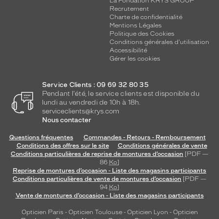
La Fondation KRYS GROUP
Recrutement
Charte de confidentialité
Mentions Légales
Politique des Cookies
Conditions générales d'utilisation
Accessibilité
Gérer les cookies
Service Clients : 09 69 32 80 35
Pendant l'été, le service clients est disponible du
lundi au vendredi de 10h à 18h.
serviceclients@krys.com
Nous contacter
Questions fréquentes
Commandes - Retours - Remboursement
Conditions des offres sur le site
Conditions générales de vente
Conditions particulières de reprise de montures d’occasion
[PDF —
86
Ko
]
Reprise de montures d’occasion - Liste des magasins participants
Conditions particulières de vente de montures d’occasion
[PDF —
94
Ko
]
Vente de montures d’occasion - Liste des magasins participants
Opticien Paris
-
Opticien Toulouse
-
Opticien Lyon
-
Opticien