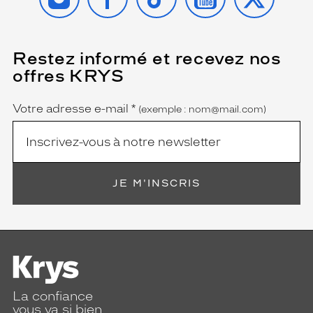
Restez informé et recevez nos
(Ce
champ
offres KRYS
est
Name
obligatoire)
Votre adresse e-mail
*
(exemple : nom@mail.com)
JE M'INSCRIS
La confiance
vous va si bien