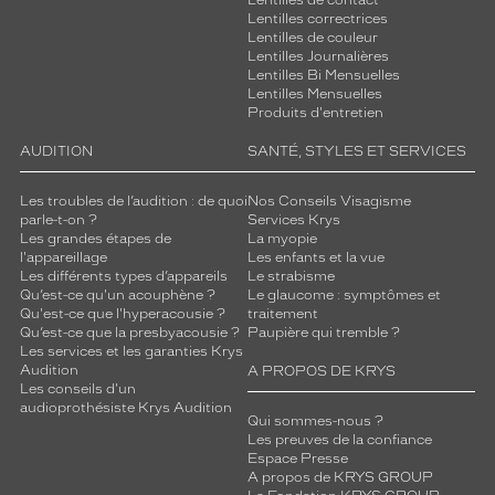
Lentilles de contact
Lentilles correctrices
Lentilles de couleur
Lentilles Journalières
Lentilles Bi Mensuelles
Lentilles Mensuelles
Produits d'entretien
AUDITION
SANTÉ, STYLES ET SERVICES
Les troubles de l’audition : de quoi
Nos Conseils Visagisme
parle-t-on ?
Services Krys
Les grandes étapes de
La myopie
l'appareillage
Les enfants et la vue
Les différents types d’appareils
Le strabisme
Qu’est-ce qu'un acouphène ?
Le glaucome : symptômes et
Qu'est-ce que l'hyperacousie ?
traitement
Qu’est-ce que la presbyacousie ?
Paupière qui tremble ?
Les services et les garanties Krys
Audition
A PROPOS DE KRYS
Les conseils d'un
audioprothésiste Krys Audition
Qui sommes-nous ?
Les preuves de la confiance
Espace Presse
A propos de KRYS GROUP