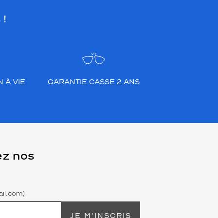
 !
 À VIE
GARANTIE CASSE 2 ANS
ez nos
il.com)
JE M'INSCRIS