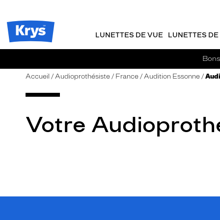
m
J
ER AU
TENU
y
e
CIPAL
Opticien
K
r
Krys
r
e
LUNETTES DE VUE
LUNETTES DE 
-
y
-
s
c
La
Bons 
o
confiance
m
vous
Accueil
Audioprothésiste
France
Audition Essonne
Audi
m
va
a
si
n
bien
d
Votre Audioproth
e