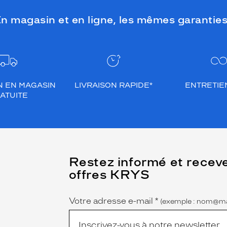
n magasin et en ligne, les mêmes garanties
N EN MAGASIN
LIVRAISON RAPIDE*
ENTRETIEN
ATUITE
(Ce
Restez informé et recev
champ
offres KRYS
est
Name
obligatoire)
Votre adresse e-mail
*
(exemple : nom@ma