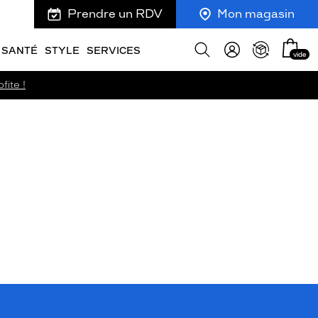
Prendre un RDV
Mon magasin
Mon
Afficher
SANTÉ
STYLE
SERVICES
vide
panie
la
recherche
fite !