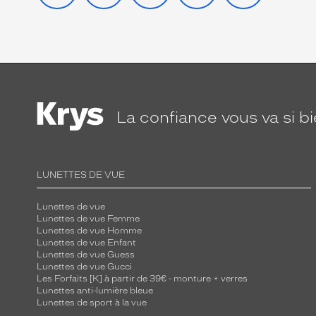
La confiance
vous va si b
LUNETTES DE VUE
Lunettes de vue
Lunettes de vue Femme
Lunettes de vue Homme
Lunettes de vue Enfant
Lunettes de vue Guess
Lunettes de vue Gucci
Les Forfaits [K] à partir de 39€ - monture + verres
Lunettes anti-lumière bleue
Lunettes de sport à la vue