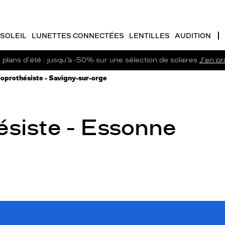
SOLEIL
LUNETTES CONNECTÉES
LENTILLES
AUDITION
plans d'été : jusqu’à -50% sur une sélection de solaires
J'en pro
oprothésiste - Savigny-sur-orge
ésiste - Essonne