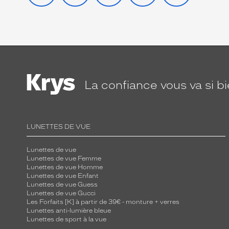
La confiance
vous va si b
LUNETTES DE VUE
Lunettes de vue
Lunettes de vue Femme
Lunettes de vue Homme
Lunettes de vue Enfant
Lunettes de vue Guess
Lunettes de vue Gucci
Les Forfaits [K] à partir de 39€ - monture + verres
Lunettes anti-lumière bleue
Lunettes de sport à la vue