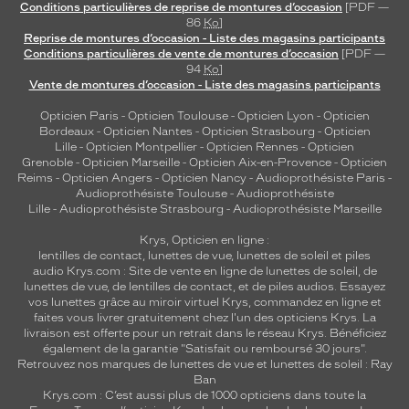
Conditions particulières de reprise de montures d’occasion
[PDF —
86
Ko
]
Reprise de montures d’occasion - Liste des magasins participants
Conditions particulières de vente de montures d’occasion
[PDF —
94
Ko
]
Vente de montures d’occasion - Liste des magasins participants
Opticien Paris
-
Opticien Toulouse
-
Opticien Lyon
-
Opticien
Bordeaux
-
Opticien Nantes
-
Opticien Strasbourg
-
Opticien
Lille
-
Opticien Montpellier
-
Opticien Rennes
-
Opticien
Grenoble
-
Opticien Marseille
-
Opticien Aix-en-Provence
-
Opticien
Reims
-
Opticien Angers
-
Opticien Nancy
-
Audioprothésiste Paris
-
Audioprothésiste Toulouse
-
Audioprothésiste
Lille
-
Audioprothésiste Strasbourg
-
Audioprothésiste Marseille
Krys, Opticien en ligne :
lentilles de contact
,
lunettes de vue
,
lunettes de soleil
et
piles
audio
Krys.com : Site de vente en ligne de lunettes de soleil, de
lunettes de vue, de
lentilles de contact
, et de piles audios. Essayez
vos lunettes grâce au miroir virtuel Krys, commandez en ligne et
faites vous livrer gratuitement chez l'un des opticiens Krys. La
livraison est offerte pour un retrait dans le réseau Krys. Bénéficiez
également de la garantie "Satisfait ou remboursé 30 jours".
Retrouvez nos marques de lunettes de vue et
lunettes de soleil : Ray
Ban
Krys.com : C’est aussi plus de 1000 opticiens dans toute la