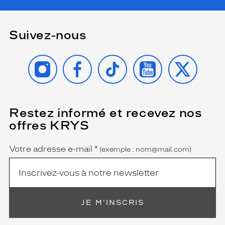
Suivez-nous
INSTAGRAM
FACEBOOK
TIKTOK
YOUTUBE
X
Restez informé et recevez nos
(Ce
champ
offres KRYS
est
Name
obligatoire)
Votre adresse e-mail
*
(exemple : nom@mail.com)
JE M'INSCRIS