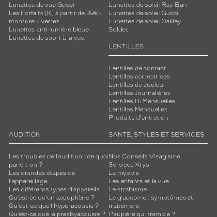
Lunettes de vue Gucci
Lunettes de soleil Ray-Ban
Les Forfaits [K] à partir de 39€ -
Lunettes de soleil Gucci
monture + verres
Lunettes de soleil Oakley
Lunettes anti-lumière bleue
Soldes
Lunettes de sport à la vue
LENTILLES
Lentilles de contact
Lentilles correctrices
Lentilles de couleur
Lentilles Journalières
Lentilles Bi Mensuelles
Lentilles Mensuelles
Produits d'entretien
AUDITION
SANTÉ, STYLES ET SERVICES
Les troubles de l’audition : de quoi
Nos Conseils Visagisme
parle-t-on ?
Services Krys
Les grandes étapes de
La myopie
l'appareillage
Les enfants et la vue
Les différents types d’appareils
Le strabisme
Qu’est-ce qu'un acouphène ?
Le glaucome : symptômes et
Qu'est-ce que l'hyperacousie ?
traitement
Qu’est-ce que la presbyacousie ?
Paupière qui tremble ?