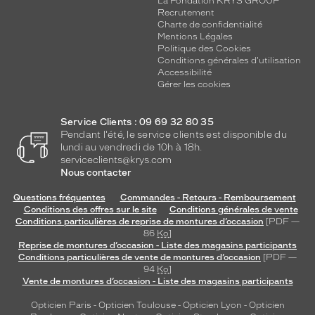
La Fondation KRYS GROUP
Recrutement
Charte de confidentialité
Mentions Légales
Politique des Cookies
Conditions générales d'utilisation
Accessibilité
Gérer les cookies
Service Clients : 09 69 32 80 35
Pendant l'été, le service clients est disponible du
lundi au vendredi de 10h à 18h.
serviceclients@krys.com
Nous contacter
Questions fréquentes
Commandes - Retours - Remboursement
Conditions des offres sur le site
Conditions générales de vente
Conditions particulières de reprise de montures d’occasion
[PDF —
86
Ko
]
Reprise de montures d’occasion - Liste des magasins participants
Conditions particulières de vente de montures d’occasion
[PDF —
94
Ko
]
Vente de montures d’occasion - Liste des magasins participants
Opticien Paris
-
Opticien Toulouse
-
Opticien Lyon
-
Opticien