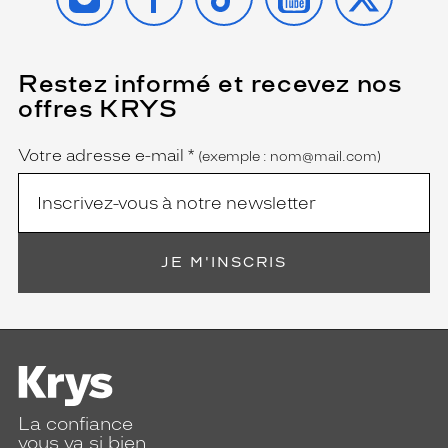
Restez informé et recevez nos
(Ce
champ
offres KRYS
est
Name
obligatoire)
Votre adresse e-mail
*
(exemple : nom@mail.com)
JE M'INSCRIS
La confiance
vous va si bien