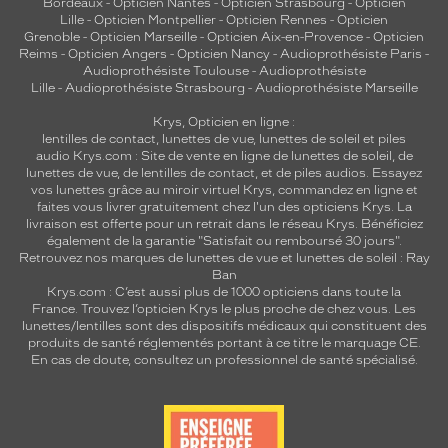
Bordeaux
-
Opticien Nantes
-
Opticien Strasbourg
-
Opticien
Lille
-
Opticien Montpellier
-
Opticien Rennes
-
Opticien
Grenoble
-
Opticien Marseille
-
Opticien Aix-en-Provence
-
Opticien
Reims
-
Opticien Angers
-
Opticien Nancy
-
Audioprothésiste Paris
-
Audioprothésiste Toulouse
-
Audioprothésiste
Lille
-
Audioprothésiste Strasbourg
-
Audioprothésiste Marseille
Krys, Opticien en ligne :
lentilles de contact
,
lunettes de vue
,
lunettes de soleil
et
piles
audio
Krys.com : Site de vente en ligne de lunettes de soleil, de
lunettes de vue, de
lentilles de contact
, et de piles audios. Essayez
vos lunettes grâce au miroir virtuel Krys, commandez en ligne et
faites vous livrer gratuitement chez l'un des opticiens Krys. La
livraison est offerte pour un retrait dans le réseau Krys. Bénéficiez
également de la garantie "Satisfait ou remboursé 30 jours".
Retrouvez nos marques de lunettes de vue et
lunettes de soleil : Ray
Ban
Krys.com : C’est aussi plus de 1000 opticiens dans toute la
France.
Trouvez l’opticien Krys le plus proche de chez vous
. Les
lunettes/lentilles sont des dispositifs médicaux qui constituent des
produits de santé réglementés portant à ce titre le marquage CE.
En cas de doute, consultez un professionnel de santé spécialisé.