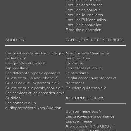
Lentilles de contact
Lentilles correctrices
Lentilles de couleur
Lentilles Journalières
Lentilles Bi Mensuelles
Lentilles Mensuelles
Produits d'entretien
AUDITION
SANTÉ, STYLES ET SERVICES
Les troubles de l’audition : de quoi
Nos Conseils Visagisme
parle-t-on ?
Services Krys
Les grandes étapes de
La myopie
l'appareillage
Les enfants et la vue
Les différents types d’appareils
Le strabisme
Qu’est-ce qu'un acouphène ?
Le glaucome : symptômes et
Qu'est-ce que l'hyperacousie ?
traitement
Qu’est-ce que la presbyacousie ?
Paupière qui tremble ?
Les services et les garanties Krys
Audition
A PROPOS DE KRYS
Les conseils d'un
audioprothésiste Krys Audition
Qui sommes-nous ?
Les preuves de la confiance
Espace Presse
A propos de KRYS GROUP