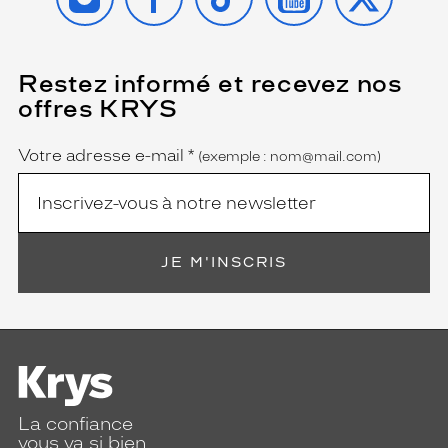
Restez informé et recevez nos
(Ce
champ
offres KRYS
est
Name
obligatoire)
Votre adresse e-mail
*
(exemple : nom@mail.com)
JE M'INSCRIS
La confiance
vous va si bien