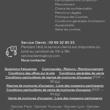
La Fondation KRYS GROUP
Recrutement
Charte de confidentialité
Mentions Légales
Politique des Cookies
Conditions générales d'utilisation
Accessibilité
Gérer les cookies
Service Clients : 09 69 32 80 35
Pendant l'été, le service clients est disponible du
lundi au vendredi de 10h à 18h.
serviceclients@krys.com
Nous contacter
Questions fréquentes
Commandes - Retours - Remboursement
Conditions des offres sur le site
Conditions générales de vente
Conditions particulières de reprise de montures d’occasion
[PDF —
86
Ko
]
Reprise de montures d’occasion - Liste des magasins participants
Conditions particulières de vente de montures d’occasion
[PDF —
94
Ko
]
Vente de montures d’occasion - Liste des magasins participants
Opticien Paris
-
Opticien Toulouse
-
Opticien Lyon
-
Opticien