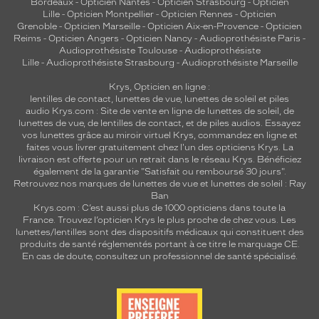
Bordeaux
-
Opticien Nantes
-
Opticien Strasbourg
-
Opticien
Lille
-
Opticien Montpellier
-
Opticien Rennes
-
Opticien
Grenoble
-
Opticien Marseille
-
Opticien Aix-en-Provence
-
Opticien
Reims
-
Opticien Angers
-
Opticien Nancy
-
Audioprothésiste Paris
-
Audioprothésiste Toulouse
-
Audioprothésiste
Lille
-
Audioprothésiste Strasbourg
-
Audioprothésiste Marseille
Krys, Opticien en ligne :
lentilles de contact
,
lunettes de vue
,
lunettes de soleil
et
piles
audio
Krys.com : Site de vente en ligne de lunettes de soleil, de
lunettes de vue, de
lentilles de contact
, et de piles audios. Essayez
vos lunettes grâce au miroir virtuel Krys, commandez en ligne et
faites vous livrer gratuitement chez l'un des opticiens Krys. La
livraison est offerte pour un retrait dans le réseau Krys. Bénéficiez
également de la garantie "Satisfait ou remboursé 30 jours".
Retrouvez nos marques de lunettes de vue et
lunettes de soleil : Ray
Ban
Krys.com : C’est aussi plus de 1000 opticiens dans toute la
France.
Trouvez l’opticien Krys le plus proche de chez vous
. Les
lunettes/lentilles sont des dispositifs médicaux qui constituent des
produits de santé réglementés portant à ce titre le marquage CE.
En cas de doute, consultez un professionnel de santé spécialisé.