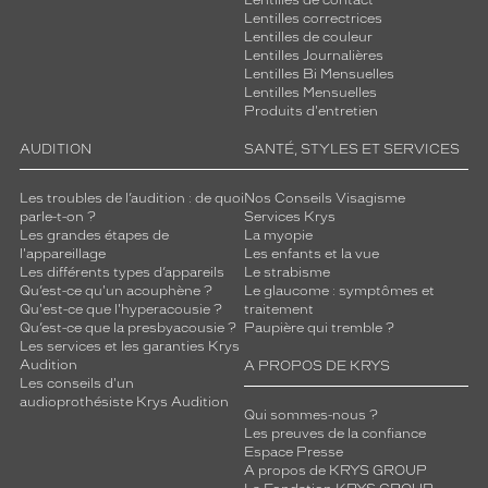
Lentilles de contact
Lentilles correctrices
Lentilles de couleur
Lentilles Journalières
Lentilles Bi Mensuelles
Lentilles Mensuelles
Produits d'entretien
AUDITION
SANTÉ, STYLES ET SERVICES
Les troubles de l’audition : de quoi
Nos Conseils Visagisme
parle-t-on ?
Services Krys
Les grandes étapes de
La myopie
l'appareillage
Les enfants et la vue
Les différents types d’appareils
Le strabisme
Qu’est-ce qu'un acouphène ?
Le glaucome : symptômes et
Qu'est-ce que l'hyperacousie ?
traitement
Qu’est-ce que la presbyacousie ?
Paupière qui tremble ?
Les services et les garanties Krys
Audition
A PROPOS DE KRYS
Les conseils d'un
audioprothésiste Krys Audition
Qui sommes-nous ?
Les preuves de la confiance
Espace Presse
A propos de KRYS GROUP