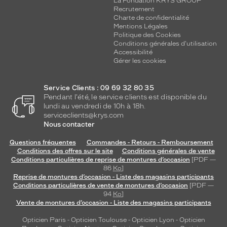
La Fondation KRYS GROUP
Recrutement
Charte de confidentialité
Mentions Légales
Politique des Cookies
Conditions générales d'utilisation
Accessibilité
Gérer les cookies
Service Clients : 09 69 32 80 35
Pendant l'été, le service clients est disponible du
lundi au vendredi de 10h à 18h.
serviceclients@krys.com
Nous contacter
Questions fréquentes
Commandes - Retours - Remboursement
Conditions des offres sur le site
Conditions générales de vente
Conditions particulières de reprise de montures d’occasion
[PDF —
86
Ko
]
Reprise de montures d’occasion - Liste des magasins participants
Conditions particulières de vente de montures d’occasion
[PDF —
94
Ko
]
Vente de montures d’occasion - Liste des magasins participants
Opticien Paris
-
Opticien Toulouse
-
Opticien Lyon
-
Opticien