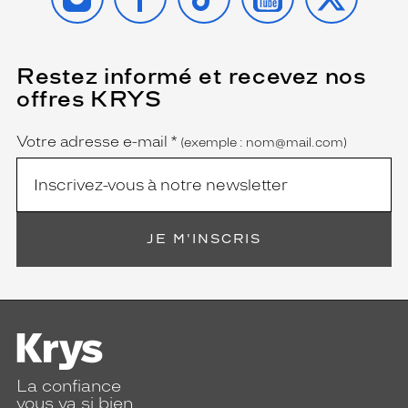
Restez informé et recevez nos
(Ce
champ
offres KRYS
est
Name
obligatoire)
Votre adresse e-mail
*
(exemple : nom@mail.com)
JE M'INSCRIS
La confiance
vous va si bien