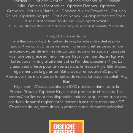
Bordeaux
-
Opticien Nantes
-
Opticien Strasbourg
-
Opticien
Lille
-
Opticien Montpellier
-
Opticien Rennes
-
Opticien
Grenoble
-
Opticien Marseille
-
Opticien Aix-en-Provence
-
Opticien
Reims
-
Opticien Angers
-
Opticien Nancy
-
Audioprothésiste Paris
-
Audioprothésiste Toulouse
-
Audioprothésiste
Lille
-
Audioprothésiste Strasbourg
-
Audioprothésiste Marseille
Krys, Opticien en ligne :
lentilles de contact
,
lunettes de vue
,
lunettes de soleil
et
piles
audio
Krys.com : Site de vente en ligne de lunettes de soleil, de
lunettes de vue, de
lentilles de contact
, et de piles audios. Essayez
vos lunettes grâce au miroir virtuel Krys, commandez en ligne et
faites vous livrer gratuitement chez l'un des opticiens Krys. La
livraison est offerte pour un retrait dans le réseau Krys. Bénéficiez
également de la garantie "Satisfait ou remboursé 30 jours".
Retrouvez nos marques de lunettes de vue et
lunettes de soleil : Ray
Ban
Krys.com : C’est aussi plus de 1000 opticiens dans toute la
France.
Trouvez l’opticien Krys le plus proche de chez vous
. Les
lunettes/lentilles sont des dispositifs médicaux qui constituent des
produits de santé réglementés portant à ce titre le marquage CE.
En cas de doute, consultez un professionnel de santé spécialisé.