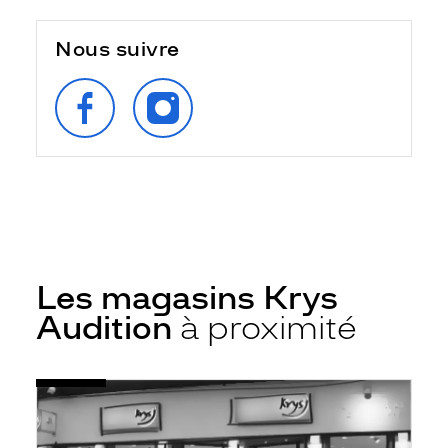
Nous suivre
SUIVEZ‑NOUS
SUIVEZ‑NOUS
SUR
SUR
FACEBOOK
INSTAGRAM
Les magasins Krys
Audition
à proximité
Voir
Audioprothésiste
la
Uzès
fiche
-