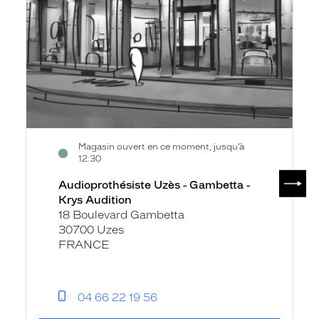
Gambetta
-
Krys
Audition
Magasin ouvert en ce moment, jusqu’à
12:30
SUIV
Audioprothésiste Uzès - Gambetta -
Krys Audition
18 Boulevard Gambetta
30700 Uzes
FRANCE
04 66 22 19 56