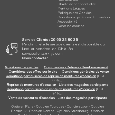
Charte de confidentialité
Mentions Légales
Politique des Cookies
Conditions générales d'utilisation
Accessibilité
Gérer les cookies
Service Clients : 09 69 32 80 35
Pendant l'été, le service clients est disponible du
lundi au vendredi de 10h à 18h.
serviceclients@krys.com
Nous contacter
Questions fréquentes
Commandes - Retours - Remboursement
Conditions des offres sur le site
Conditions générales de vente
Conditions particulières de reprise de montures d’occasion
[PDF —
86
Ko
]
Reprise de montures d’occasion - Liste des magasins participants
Conditions particulières de vente de montures d’occasion
[PDF —
94
Ko
]
Vente de montures d’occasion - Liste des magasins participants
Opticien Paris
-
Opticien Toulouse
-
Opticien Lyon
-
Opticien
Bordeaux
-
Opticien Nantes
-
Opticien Strasbourg
-
Opticien