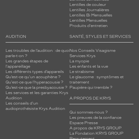
Lentilles de couleur
Lentilles Journalières
Lentilles Bi Mensuelles
Lentilles Mensuelles
Produits d'entretien
AUDITION
SANTÉ, STYLES ET SERVICES
Les troubles de l’audition : de quoi
Nos Conseils Visagisme
parle-t-on ?
Services Krys
Les grandes étapes de
La myopie
l'appareillage
Les enfants et la vue
Les différents types d’appareils
Le strabisme
Qu’est-ce qu'un acouphène ?
Le glaucome : symptômes et
Qu'est-ce que l'hyperacousie ?
traitement
Qu’est-ce que la presbyacousie ?
Paupière qui tremble ?
Les services et les garanties Krys
Audition
A PROPOS DE KRYS
Les conseils d'un
audioprothésiste Krys Audition
Qui sommes-nous ?
Les preuves de la confiance
Espace Presse
A propos de KRYS GROUP
La Fondation KRYS GROUP
Recrutement