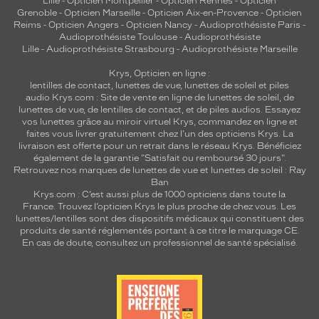
Lille
-
Opticien Montpellier
-
Opticien Rennes
-
Opticien
Grenoble
-
Opticien Marseille
-
Opticien Aix-en-Provence
-
Opticien
Reims
-
Opticien Angers
-
Opticien Nancy
-
Audioprothésiste Paris
-
Audioprothésiste Toulouse
-
Audioprothésiste
Lille
-
Audioprothésiste Strasbourg
-
Audioprothésiste Marseille
Krys, Opticien en ligne :
lentilles de contact
,
lunettes de vue
,
lunettes de soleil
et
piles
audio
Krys.com : Site de vente en ligne de lunettes de soleil, de
lunettes de vue, de
lentilles de contact
, et de piles audios. Essayez
vos lunettes grâce au miroir virtuel Krys, commandez en ligne et
faites vous livrer gratuitement chez l'un des opticiens Krys. La
livraison est offerte pour un retrait dans le réseau Krys. Bénéficiez
également de la garantie "Satisfait ou remboursé 30 jours".
Retrouvez nos marques de lunettes de vue et
lunettes de soleil : Ray
Ban
Krys.com : C’est aussi plus de 1000 opticiens dans toute la
France.
Trouvez l’opticien Krys le plus proche de chez vous
. Les
lunettes/lentilles sont des dispositifs médicaux qui constituent des
produits de santé réglementés portant à ce titre le marquage CE.
En cas de doute, consultez un professionnel de santé spécialisé.