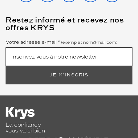
Restez informé et recevez nos
(Ce
champ
offres KRYS
est
Name
obligatoire)
Votre adresse e-mail
*
(exemple : nom@mail.com)
JE M'INSCRIS
La confiance
vous va si bien