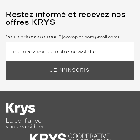
Restez informé et recevez nos
(Ce
champ
offres KRYS
est
Name
obligatoire)
Votre adresse e-mail
*
(exemple : nom@mail.com)
JE M'INSCRIS
La confiance
vous va si bien