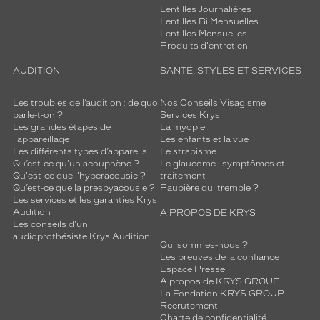
Lentilles Journalières
Lentilles Bi Mensuelles
Lentilles Mensuelles
Produits d'entretien
AUDITION
SANTÉ, STYLES ET SERVICES
Les troubles de l’audition : de quoi
Nos Conseils Visagisme
parle-t-on ?
Services Krys
Les grandes étapes de
La myopie
l'appareillage
Les enfants et la vue
Les différents types d’appareils
Le strabisme
Qu’est-ce qu'un acouphène ?
Le glaucome : symptômes et
Qu'est-ce que l'hyperacousie ?
traitement
Qu’est-ce que la presbyacousie ?
Paupière qui tremble ?
Les services et les garanties Krys
Audition
A PROPOS DE KRYS
Les conseils d'un
audioprothésiste Krys Audition
Qui sommes-nous ?
Les preuves de la confiance
Espace Presse
A propos de KRYS GROUP
La Fondation KRYS GROUP
Recrutement
Charte de confidentialité