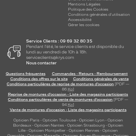
Mentions Légales
Politique des Cookies
Conditions générales d'utilisation
Accessibilité
Gérer les cookies
Service Clients : 09 69 32 80 35
Pendant l'été, le service clients est disponible du
lundi au vendredi de 10h à 18h.
serviceclients@krys.com
Nous contacter
Questions fréquentes
Commandes - Retours - Remboursement
Conditions des offres sur le site
Conditions générales de vente
Conditions particulières de reprise de montures d’occasion
[PDF —
86
Ko
]
Reprise de montures d’occasion - Liste des magasins participants
Conditions particulières de vente de montures d’occasion
[PDF —
94
Ko
]
Vente de montures d’occasion - Liste des magasins participants
Opticien Paris
-
Opticien Toulouse
-
Opticien Lyon
-
Opticien
Bordeaux
-
Opticien Nantes
-
Opticien Strasbourg
-
Opticien
Lille
-
Opticien Montpellier
-
Opticien Rennes
-
Opticien
Grenoble
-
Opticien Marseille
-
Opticien Aix-en-Provence
-
Opticien