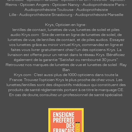
Reims
-
Opticien Angers
-
Opticien Nancy
-
Audioprothésiste Paris
-
Audioprothésiste Toulouse
-
Audioprothésiste
Lille
-
Audioprothésiste Strasbourg
-
Audioprothésiste Marseille
Krys, Opticien en ligne :
lentilles de contact
,
lunettes de vue
,
lunettes de soleil
et
piles
audio
Krys.com : Site de vente en ligne de lunettes de soleil, de
lunettes de vue, de
lentilles de contact
, et de piles audios. Essayez
vos lunettes grâce au miroir virtuel Krys, commandez en ligne et
faites vous livrer gratuitement chez l'un des opticiens Krys. La
livraison est offerte pour un retrait dans le réseau Krys. Bénéficiez
également de la garantie "Satisfait ou remboursé 30 jours".
Retrouvez nos marques de lunettes de vue et
lunettes de soleil : Ray
Ban
Krys.com : C’est aussi plus de 1000 opticiens dans toute la
France.
Trouvez l’opticien Krys le plus proche de chez vous
. Les
lunettes/lentilles sont des dispositifs médicaux qui constituent des
produits de santé réglementés portant à ce titre le marquage CE.
En cas de doute, consultez un professionnel de santé spécialisé.