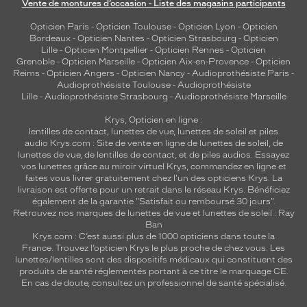
Vente de montures d’occasion - Liste des magasins participants
Opticien Paris
-
Opticien Toulouse
-
Opticien Lyon
-
Opticien
Bordeaux
-
Opticien Nantes
-
Opticien Strasbourg
-
Opticien
Lille
-
Opticien Montpellier
-
Opticien Rennes
-
Opticien
Grenoble
-
Opticien Marseille
-
Opticien Aix-en-Provence
-
Opticien
Reims
-
Opticien Angers
-
Opticien Nancy
-
Audioprothésiste Paris
-
Audioprothésiste Toulouse
-
Audioprothésiste
Lille
-
Audioprothésiste Strasbourg
-
Audioprothésiste Marseille
Krys, Opticien en ligne :
lentilles de contact
,
lunettes de vue
,
lunettes de soleil
et
piles
audio
Krys.com : Site de vente en ligne de lunettes de soleil, de
lunettes de vue, de
lentilles de contact
, et de piles audios. Essayez
vos lunettes grâce au miroir virtuel Krys, commandez en ligne et
faites vous livrer gratuitement chez l'un des opticiens Krys. La
livraison est offerte pour un retrait dans le réseau Krys. Bénéficiez
également de la garantie "Satisfait ou remboursé 30 jours".
Retrouvez nos marques de lunettes de vue et
lunettes de soleil : Ray
Ban
Krys.com : C’est aussi plus de 1000 opticiens dans toute la
France.
Trouvez l’opticien Krys le plus proche de chez vous
. Les
lunettes/lentilles sont des dispositifs médicaux qui constituent des
produits de santé réglementés portant à ce titre le marquage CE.
En cas de doute, consultez un professionnel de santé spécialisé.