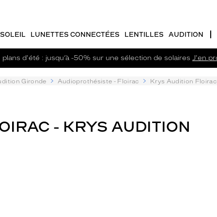
SOLEIL
LUNETTES CONNECTÉES
LENTILLES
AUDITION
plans d'été : jusqu’à -50% sur une sélection de solaires
J'en pro
dition Gironde
Audioprothésiste - Floirac
Krys Audition Floirac
IRAC - KRYS AUDITION