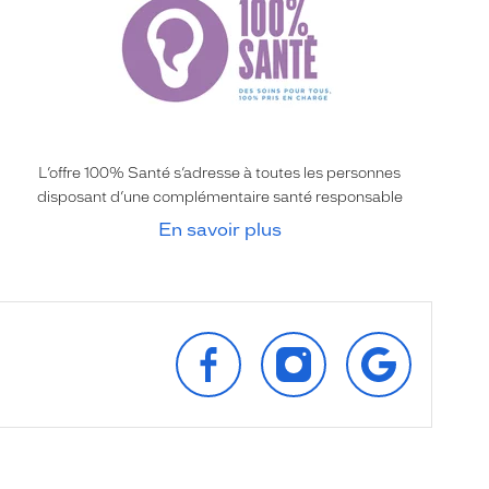
L’offre 100% Santé s’adresse à toutes les personnes
disposant d’une complémentaire santé responsable
En savoir plus
SUIVEZ‑NOUS
SUIVEZ‑NOUS
RETROUVEZ‑
SUR
SUR
SUR
FACEBOOK
INSTAGRAM
GOOGLE