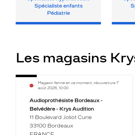
Spécialiste enfants
S
Pédiatrie
Les magasins Kry
Audioprothésiste
Voir
Magasin fermé en ce moment, réouverture 7
Bordeaux
la
août 2026, 10:00
-
fiche
Belvédère
Audioprothésiste Bordeaux -
-
Belvédère - Krys Audition
Krys
11 Boulevard Joliot Curie
Audition
33100 Bordeaux
FRANCE