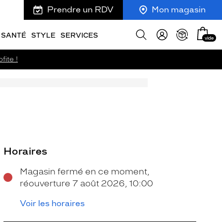
Prendre un RDV
Mon magasin
Mon
Afficher
SANTÉ
STYLE
SERVICES
vide
panie
la
recherche
fite !
Horaires
Magasin fermé en ce moment,
réouverture 7 août 2026, 10:00
Voir les horaires