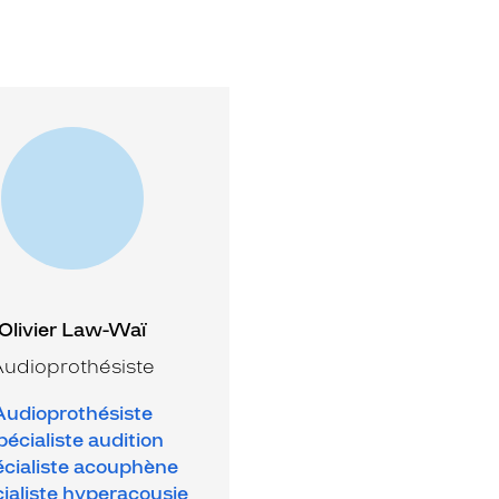
Olivier Law-Waï
udioprothésiste
Audioprothésiste
écialiste audition
cialiste acouphène
ialiste hyperacousie