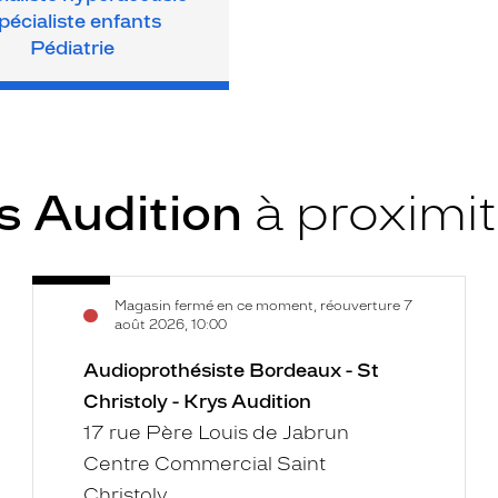
pécialiste enfants
Pédiatrie
s Audition
à proximi
Audioprothésiste
Voir
Magasin fermé en ce moment, réouverture 7
Bordeaux
la
août 2026, 10:00
-
fiche
St
Audioprothésiste Bordeaux - St
Christoly
Christoly - Krys Audition
-
17 rue Père Louis de Jabrun
Krys
Centre Commercial Saint
Audition
Christoly