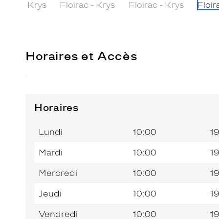
Horaires et Accès
Horaires
Horaires
Jour de
Horaires
de
la
du
l’après-
Lundi
10:00
1
semaine
matin
midi
Mardi
10:00
1
Mercredi
10:00
1
Jeudi
10:00
1
Vendredi
10:00
1