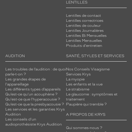
LENTILLES
Lentilles de contact
Lentilles correctrices
Lentilles de couleur
Lentilles Journalières
Lentilles Bi Mensuelles
Lentilles Mensuelles
Produits d'entretien
AUDITION
SANTÉ, STYLES ET SERVICES
Les troubles de l’audition : de quoi
Nos Conseils Visagisme
parle-t-on ?
Services Krys
Les grandes étapes de
La myopie
l'appareillage
Les enfants et la vue
Les différents types d’appareils
Le strabisme
Qu’est-ce qu'un acouphène ?
Le glaucome : symptômes et
Qu'est-ce que l'hyperacousie ?
traitement
Qu’est-ce que la presbyacousie ?
Paupière qui tremble ?
Les services et les garanties Krys
Audition
A PROPOS DE KRYS
Les conseils d'un
audioprothésiste Krys Audition
Qui sommes-nous ?