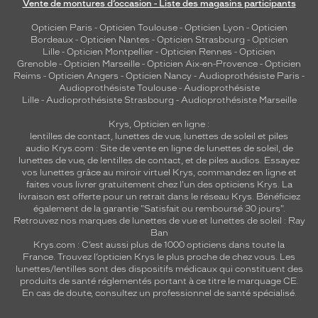
Vente de montures d’occasion - Liste des magasins participants
Opticien Paris
-
Opticien Toulouse
-
Opticien Lyon
-
Opticien
Bordeaux
-
Opticien Nantes
-
Opticien Strasbourg
-
Opticien
Lille
-
Opticien Montpellier
-
Opticien Rennes
-
Opticien
Grenoble
-
Opticien Marseille
-
Opticien Aix-en-Provence
-
Opticien
Reims
-
Opticien Angers
-
Opticien Nancy
-
Audioprothésiste Paris
-
Audioprothésiste Toulouse
-
Audioprothésiste
Lille
-
Audioprothésiste Strasbourg
-
Audioprothésiste Marseille
Krys, Opticien en ligne :
lentilles de contact
,
lunettes de vue
,
lunettes de soleil
et
piles
audio
Krys.com : Site de vente en ligne de lunettes de soleil, de
lunettes de vue, de
lentilles de contact
, et de piles audios. Essayez
vos lunettes grâce au miroir virtuel Krys, commandez en ligne et
faites vous livrer gratuitement chez l'un des opticiens Krys. La
livraison est offerte pour un retrait dans le réseau Krys. Bénéficiez
également de la garantie "Satisfait ou remboursé 30 jours".
Retrouvez nos marques de lunettes de vue et
lunettes de soleil : Ray
Ban
Krys.com : C’est aussi plus de 1000 opticiens dans toute la
France.
Trouvez l’opticien Krys le plus proche de chez vous
. Les
lunettes/lentilles sont des dispositifs médicaux qui constituent des
produits de santé réglementés portant à ce titre le marquage CE.
En cas de doute, consultez un professionnel de santé spécialisé.