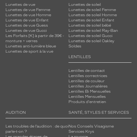
Lunettes de vue
Lunettes de soleil
Lunettes de vue Femme
Lunettes de soleil Femme
Lunettes de vue Homme
Lunettes de soleil Homme
Lunettes de vue Enfant
Lunettes de soleil Enfant
Lunettes de vue Guess
Lunettes de soleil bébé
Lunettes de vue Gucci
Lunettes de soleil Ray-Ban
Les Forfaits [K] à partir de 39€ -
Lunettes de soleil Gucci
monture + verres
Lunettes de soleil Oakley
Lunettes anti-lumière bleue
Soldes
Lunettes de sport à la vue
LENTILLES
Lentilles de contact
Lentilles correctrices
Lentilles de couleur
Lentilles Journalières
Lentilles Bi Mensuelles
Lentilles Mensuelles
Produits d'entretien
AUDITION
SANTÉ, STYLES ET SERVICES
Les troubles de l’audition : de quoi
Nos Conseils Visagisme
parle-t-on ?
Services Krys
Les grandes étapes de
La myopie