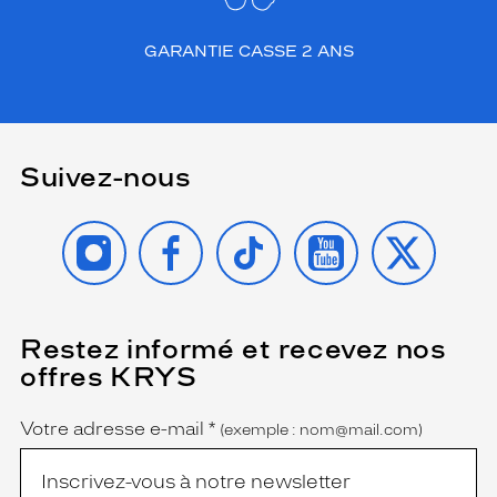
GARANTIE CASSE 2 ANS
Suivez-nous
INSTAGRAM
FACEBOOK
TIKTOK
YOUTUBE
X
Restez informé et recevez nos
(Ce
champ
offres KRYS
est
Name
obligatoire)
Votre adresse e-mail
*
(exemple : nom@mail.com)