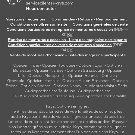
serviceclients@krys.com
Nous contacter
Questions fréquentes
Commandes - Retours - Remboursement
Conditions des offres sur le site
Conditions générales de vente
Conditions particulières de reprise de montures d’occasion
[PDF —
86
Ko
]
Reprise de montures d’occasion - Liste des magasins participants
Conditions particulières de vente de montures d’occasion
[PDF —
94
Ko
]
Vente de montures d’occasion - Liste des magasins participants
Opticien Paris
-
Opticien Toulouse
-
Opticien Lyon
-
Opticien
Bordeaux
-
Opticien Nantes
-
Opticien Strasbourg
-
Opticien
Lille
-
Opticien Montpellier
-
Opticien Rennes
-
Opticien
Grenoble
-
Opticien Marseille
-
Opticien Aix-en-Provence
-
Opticien
Reims
-
Opticien Angers
-
Opticien Nancy
-
Audioprothésiste Paris
-
Audioprothésiste Toulouse
-
Audioprothésiste
Lille
-
Audioprothésiste Strasbourg
-
Audioprothésiste Marseille
Krys, Opticien en ligne :
lentilles de contact
,
lunettes de vue
,
lunettes de soleil
et
piles
audio
Krys.com : Site de vente en ligne de lunettes de soleil, de
lunettes de vue, de
lentilles de contact
, et de piles audios. Essayez
vos lunettes grâce au miroir virtuel Krys, commandez en ligne et
faites vous livrer gratuitement chez l'un des opticiens Krys. La