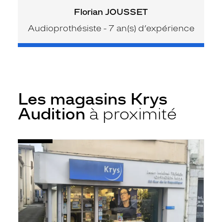
Florian JOUSSET
Audioprothésiste - 7 an(s) d’expérience
Les magasins Krys
Audition
à proximité
Voir
Audioprothésiste
la
Saint-
fiche
Gaudens
-
République
-
Krys