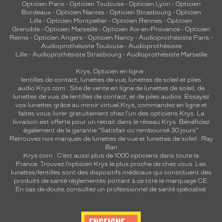
Opticien Paris
-
Opticien Toulouse
-
Opticien Lyon
-
Opticien
Bordeaux
-
Opticien Nantes
-
Opticien Strasbourg
-
Opticien
Lille
-
Opticien Montpellier
-
Opticien Rennes
-
Opticien
Grenoble
-
Opticien Marseille
-
Opticien Aix-en-Provence
-
Opticien
Reims
-
Opticien Angers
-
Opticien Nancy
-
Audioprothésiste Paris
-
Audioprothésiste Toulouse
-
Audioprothésiste
Lille
-
Audioprothésiste Strasbourg
-
Audioprothésiste Marseille
Krys, Opticien en ligne :
lentilles de contact
,
lunettes de vue
,
lunettes de soleil
et
piles
audio
Krys.com : Site de vente en ligne de lunettes de soleil, de
lunettes de vue, de
lentilles de contact
, et de piles audios. Essayez
vos lunettes grâce au miroir virtuel Krys, commandez en ligne et
faites vous livrer gratuitement chez l'un des opticiens Krys. La
livraison est offerte pour un retrait dans le réseau Krys. Bénéficiez
également de la garantie "Satisfait ou remboursé 30 jours".
Retrouvez nos marques de lunettes de vue et
lunettes de soleil : Ray
Ban
Krys.com : C’est aussi plus de 1000 opticiens dans toute la
France.
Trouvez l’opticien Krys le plus proche de chez vous
. Les
lunettes/lentilles sont des dispositifs médicaux qui constituent des
produits de santé réglementés portant à ce titre le marquage CE.
En cas de doute, consultez un professionnel de santé spécialisé.