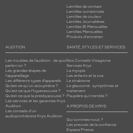
Lentilles de contact
Lentilles correctrices
Lentilles de couleur
Lentilles Journalières
Lentilles Bi Mensuelles
Lentilles Mensuelles
Produits d'entretien
AUDITION
SANTÉ, STYLES ET SERVICES
Les troubles de l’audition : de quoi
Nos Conseils Visagisme
parle-t-on ?
Services Krys
Les grandes étapes de
La myopie
l'appareillage
Les enfants et la vue
Les différents types d’appareils
Le strabisme
Qu’est-ce qu'un acouphène ?
Le glaucome : symptômes et
Qu'est-ce que l'hyperacousie ?
traitement
Qu’est-ce que la presbyacousie ?
Paupière qui tremble ?
Les services et les garanties Krys
Audition
A PROPOS DE KRYS
Les conseils d'un
audioprothésiste Krys Audition
Qui sommes-nous ?
Les preuves de la confiance
Espace Presse