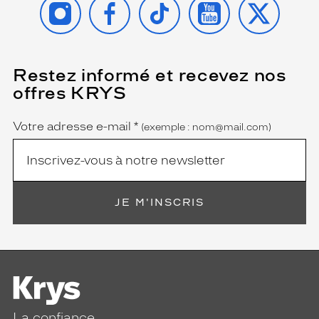
Restez informé et recevez nos
(Ce
champ
offres KRYS
est
Name
obligatoire)
Votre adresse e-mail
*
(exemple : nom@mail.com)
JE M'INSCRIS
La confiance