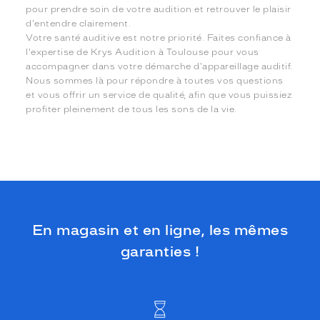
pour prendre soin de votre audition et retrouver le plaisir
d'entendre clairement.
Votre santé auditive est notre priorité. Faites confiance à
l'expertise de Krys Audition à Toulouse pour vous
accompagner dans votre démarche d'appareillage auditif.
Nous sommes là pour répondre à toutes vos questions
et vous offrir un service de qualité, afin que vous puissiez
profiter pleinement de tous les sons de la vie.
En magasin et en ligne, les mêmes
garanties !