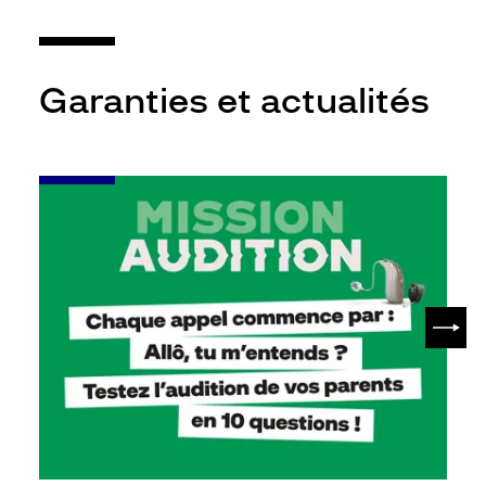
Garanties et actualités
-
Leur
audition
mérite
votre
attention
SUIV