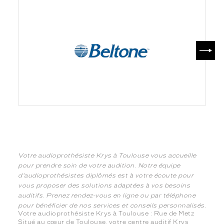
SUIV
Votre audioprothésiste Krys à Toulouse vous accueille
pour prendre soin de votre audition. Notre équipe
d'audioprothésistes diplômés est à votre écoute pour
vous proposer des solutions adaptées à vos besoins
auditifs. Prenez rendez-vous en ligne ou par téléphone
pour bénéficier de nos services et conseils personnalisés.
Votre audioprothésiste Krys à Toulouse : Rue de Metz
Situé au cœur de Toulouse, votre centre auditif Krys