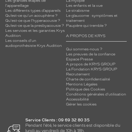
Les grandes étapes de
La myopie
l'appareillage
Les enfants et la vue
Les différents types d’appareils
Le strabisme
Qu’est-ce qu'un acouphène ?
Le glaucome : symptômes et
Qu'est-ce que l'hyperacousie ?
traitement
Qu’est-ce que la presbyacousie ?
Paupière qui tremble ?
Les services et les garanties Krys
Audition
A PROPOS DE KRYS
Les conseils d'un
audioprothésiste Krys Audition
Qui sommes-nous ?
Les preuves de la confiance
Espace Presse
A propos de KRYS GROUP
La Fondation KRYS GROUP
Recrutement
Charte de confidentialité
Mentions Légales
Politique des Cookies
Conditions générales d'utilisation
Accessibilité
Gérer les cookies
Service Clients : 09 69 32 80 35
Pendant l'été, le service clients est disponible du
lundi au vendredi de 10h à 18h.