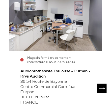
-
Krys
Audition
Magasin fermé en ce moment,
réouverture 11 août 2026, 09:30
Audioprothésiste Toulouse - Purpan -
Krys Audition
36 54 Route de Bayonne
SUIV
Centre Commercial Carrefour
Purpan
31300 Toulouse
FRANCE