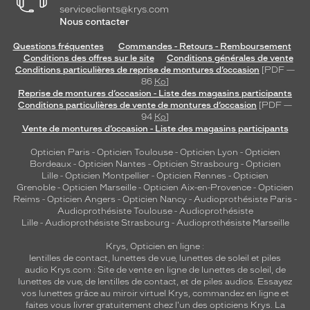
serviceclients@krys.com
Nous contacter
Questions fréquentes
Commandes - Retours - Remboursement
Conditions des offres sur le site
Conditions générales de vente
Conditions particulières de reprise de montures d’occasion
[PDF —
86
Ko
]
Reprise de montures d’occasion - Liste des magasins participants
Conditions particulières de vente de montures d’occasion
[PDF —
94
Ko
]
Vente de montures d’occasion - Liste des magasins participants
Opticien Paris
-
Opticien Toulouse
-
Opticien Lyon
-
Opticien
Bordeaux
-
Opticien Nantes
-
Opticien Strasbourg
-
Opticien
Lille
-
Opticien Montpellier
-
Opticien Rennes
-
Opticien
Grenoble
-
Opticien Marseille
-
Opticien Aix-en-Provence
-
Opticien
Reims
-
Opticien Angers
-
Opticien Nancy
-
Audioprothésiste Paris
-
Audioprothésiste Toulouse
-
Audioprothésiste
Lille
-
Audioprothésiste Strasbourg
-
Audioprothésiste Marseille
Krys, Opticien en ligne :
lentilles de contact
,
lunettes de vue
,
lunettes de soleil
et
piles
audio
Krys.com : Site de vente en ligne de lunettes de soleil, de
lunettes de vue, de
lentilles de contact
, et de piles audios. Essayez
vos lunettes grâce au miroir virtuel Krys, commandez en ligne et
faites vous livrer gratuitement chez l'un des opticiens Krys. La