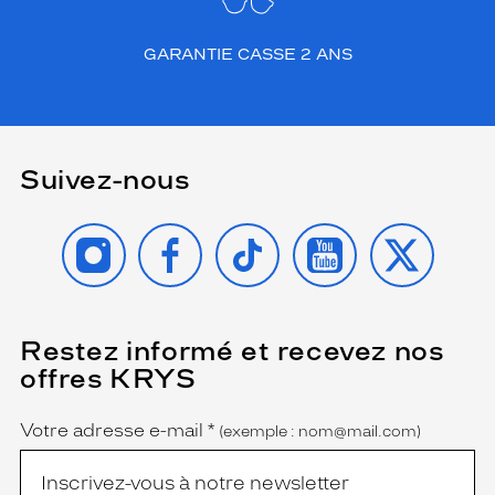
GARANTIE CASSE 2 ANS
Suivez-nous
INSTAGRAM
FACEBOOK
TIKTOK
YOUTUBE
X
Restez informé et recevez nos
(Ce
champ
offres KRYS
est
Name
obligatoire)
Votre adresse e-mail
*
(exemple : nom@mail.com)