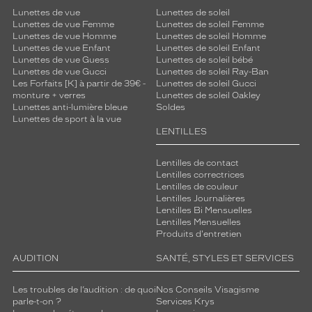
Lunettes de vue
Lunettes de soleil
Lunettes de vue Femme
Lunettes de soleil Femme
Lunettes de vue Homme
Lunettes de soleil Homme
Lunettes de vue Enfant
Lunettes de soleil Enfant
Lunettes de vue Guess
Lunettes de soleil bébé
Lunettes de vue Gucci
Lunettes de soleil Ray-Ban
Les Forfaits [K] à partir de 39€ -
Lunettes de soleil Gucci
monture + verres
Lunettes de soleil Oakley
Lunettes anti-lumière bleue
Soldes
Lunettes de sport à la vue
LENTILLES
Lentilles de contact
Lentilles correctrices
Lentilles de couleur
Lentilles Journalières
Lentilles Bi Mensuelles
Lentilles Mensuelles
Produits d'entretien
AUDITION
SANTÉ, STYLES ET SERVICES
Les troubles de l’audition : de quoi
Nos Conseils Visagisme
parle-t-on ?
Services Krys