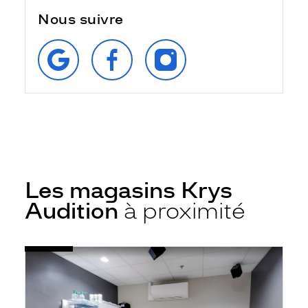
Nous suivre
RETROUVEZ‑NOUS
SUIVEZ‑NOUS
SUIVEZ‑NOUS
SUR
SUR
SUR
GOOGLE
FACEBOOK
INSTAGRAM
Les magasins Krys
Audition
à proximité
Voir
Audioprothésiste
la
Toulouse
fiche
-
Purpan