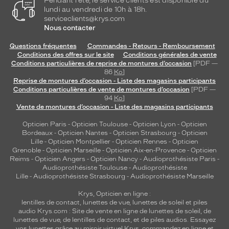
Pendant l'été, le service clients est disponible du
lundi au vendredi de 10h à 18h.
serviceclients@krys.com
Nous contacter
Questions fréquentes
Commandes - Retours - Remboursement
Conditions des offres sur le site
Conditions générales de vente
Conditions particulières de reprise de montures d’occasion
[PDF —
86
Ko
]
Reprise de montures d’occasion - Liste des magasins participants
Conditions particulières de vente de montures d’occasion
[PDF —
94
Ko
]
Vente de montures d’occasion - Liste des magasins participants
Opticien Paris
-
Opticien Toulouse
-
Opticien Lyon
-
Opticien
Bordeaux
-
Opticien Nantes
-
Opticien Strasbourg
-
Opticien
Lille
-
Opticien Montpellier
-
Opticien Rennes
-
Opticien
Grenoble
-
Opticien Marseille
-
Opticien Aix-en-Provence
-
Opticien
Reims
-
Opticien Angers
-
Opticien Nancy
-
Audioprothésiste Paris
-
Audioprothésiste Toulouse
-
Audioprothésiste
Lille
-
Audioprothésiste Strasbourg
-
Audioprothésiste Marseille
Krys, Opticien en ligne :
lentilles de contact
,
lunettes de vue
,
lunettes de soleil
et
piles
audio
Krys.com : Site de vente en ligne de lunettes de soleil, de
lunettes de vue, de
lentilles de contact
, et de piles audios. Essayez
vos lunettes grâce au miroir virtuel Krys, commandez en ligne et