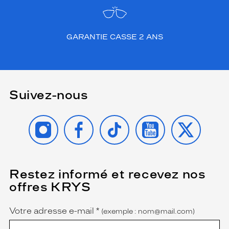
GARANTIE CASSE 2 ANS
Suivez-nous
INSTAGRAM
FACEBOOK
TIKTOK
YOUTUBE
X
Restez informé et recevez nos
(Ce
champ
offres KRYS
est
Name
obligatoire)
Votre adresse e-mail
*
(exemple : nom@mail.com)