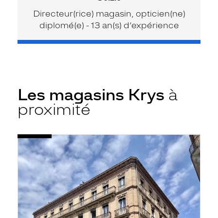
Directeur(rice) magasin, opticien(ne)
diplomé(e) - 13 an(s) d’expérience
Les magasins Krys
à
proximité
Voir
Opticien
la
Toulouse
fiche
-
Metz
-
Krys