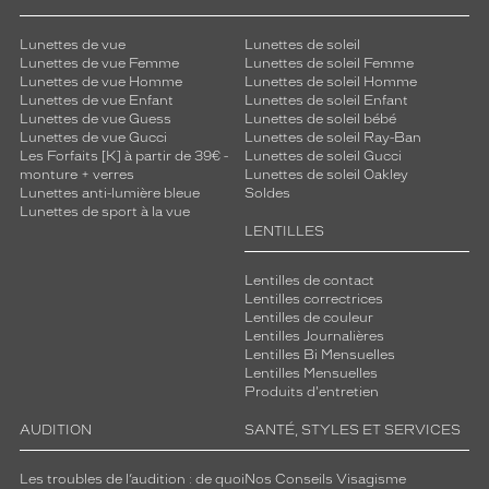
Lunettes de vue
Lunettes de soleil
Lunettes de vue Femme
Lunettes de soleil Femme
Lunettes de vue Homme
Lunettes de soleil Homme
Lunettes de vue Enfant
Lunettes de soleil Enfant
Lunettes de vue Guess
Lunettes de soleil bébé
Lunettes de vue Gucci
Lunettes de soleil Ray-Ban
Les Forfaits [K] à partir de 39€ -
Lunettes de soleil Gucci
monture + verres
Lunettes de soleil Oakley
Lunettes anti-lumière bleue
Soldes
Lunettes de sport à la vue
LENTILLES
Lentilles de contact
Lentilles correctrices
Lentilles de couleur
Lentilles Journalières
Lentilles Bi Mensuelles
Lentilles Mensuelles
Produits d'entretien
AUDITION
SANTÉ, STYLES ET SERVICES
Les troubles de l’audition : de quoi
Nos Conseils Visagisme