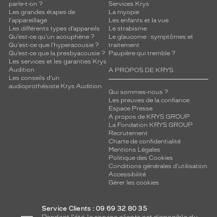
parle-t-on ?
Services Krys
Les grandes étapes de
La myopie
l'appareillage
Les enfants et la vue
Les différents types d’appareils
Le strabisme
Qu’est-ce qu'un acouphène ?
Le glaucome : symptômes et
Qu'est-ce que l'hyperacousie ?
traitement
Qu’est-ce que la presbyacousie ?
Paupière qui tremble ?
Les services et les garanties Krys
Audition
A PROPOS DE KRYS
Les conseils d'un
audioprothésiste Krys Audition
Qui sommes-nous ?
Les preuves de la confiance
Espace Presse
A propos de KRYS GROUP
La Fondation KRYS GROUP
Recrutement
Charte de confidentialité
Mentions Légales
Politique des Cookies
Conditions générales d'utilisation
Accessibilité
Gérer les cookies
Service Clients : 09 69 32 80 35