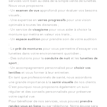
services vont bien au-delà de la simple vente de lunettes.
Nous vous proposons :
- Un
examen de vue
approfondi pour évaluer vos besoins
visuels ;
- Une expertise en
verres progressifs
pour une vision
optimale à toutes les distances ;
- Un service de
visagisme
pour vous aider à choisir la
monture qui mettra en valeur vos traits ;
- Un
espace audition
pour prendre soin de votre audition
;
- Le
prêt de montures
pour vous permettre d'essayer vos
lunettes dans votre environnement quotidien ;
- Des solutions pour la
conduite de nuit
et les
lunettes de
sport
;
- Un accompagnement personnalisé pour
choisir vos
lentilles
et vous former à leur entretien.
En tant que professionnels de santé, nous accordons
une grande importance à la
santé visuelle
de nos clients.
C'est pourquoi nous proposons également un suivi
régulier et des conseils personnalisés pour préserver
votre capital vue.
Pour bénéficier de nos services, vous pouvez
prendre
rendez-vous en ligne
ou par téléphone. Notre équipe sera