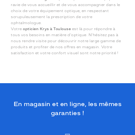
ravie de vous accueillir et de vous accompagner dans le
choix de votre équipement optique, en respectant
scrupuleusement la prescription de votre
ophtalmologue.
Votre
opticien Krys à Toulouse
est là pour répondre à
tous vos besoins en matière d'optique. N'hésitez pas à
nous rendre visite pour découvrir notre large gamme de
produits et profiter de nos offres en magasin. Votre
satisfaction et votre confort visuel sont notre priorité !
En magasin et en ligne, les mêmes
garanties !