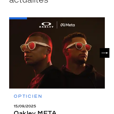
-
Oakley
META
SUIV
OPTICIEN
15/09/2025
Oakley META