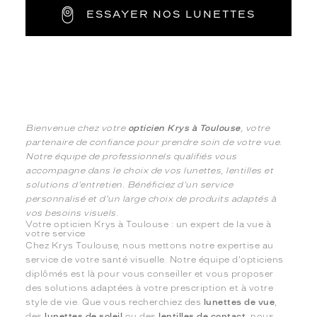
ESSAYER NOS LUNETTES
Bienvenue chez votre
opticien Krys à Toulouse
, votre
partenaire de confiance pour prendre soin de votre vue.
Notre équipe de professionnels qualifiés vous
accompagne dans le choix de vos lunettes, lentilles et
solutions d'entretien. Bénéficiez d'un service
personnalisé et d'un large choix de produits adaptés à
vos besoins visuels.
Votre opticien Krys à Toulouse : un expert de la vue à
votre service
Chez Krys Toulouse, nous mettons notre expertise au
service de votre santé visuelle. Notre équipe d'opticiens
diplômés est là pour vous conseiller et vous proposer
des solutions adaptées à votre prescription et à votre
style de vie. Que vous recherchiez des
lunettes de vue
,
des
lunettes de soleil
ou des
lentilles de contact
, nous