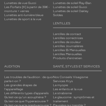
Lunettes de vue Gucci
Lunettes de soleil Ray-Ban
Les Forfaits [K] à partir de 39€ -
Lunettes de soleil Gucci
monture + verres
Lunettes de soleil Oakley
Lunettes anti-lumière bleue
Soldes
Lunettes de sport à la vue
LENTILLES
Lentilles de contact
Lentilles correctrices
Lentilles de couleur
Lentilles Journalières
Lentilles Bi Mensuelles
Lentilles Mensuelles
Produits d'entretien
AUDITION
SANTÉ, STYLES ET SERVICES
Les troubles de l’audition : de quoi
Nos Conseils Visagisme
parle-t-on ?
Services Krys
Les grandes étapes de
La myopie
l'appareillage
Les enfants et la vue
Les différents types d’appareils
Le strabisme
Qu’est-ce qu'un acouphène ?
Le glaucome : symptômes et
Qu'est-ce que l'hyperacousie ?
traitement
Qu’est-ce que la presbyacousie ?
Paupière qui tremble ?