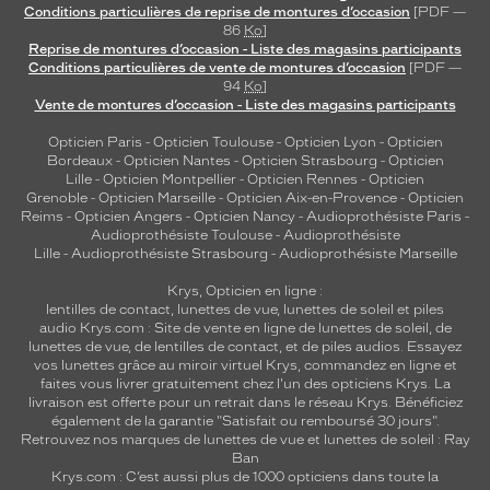
Conditions particulières de reprise de montures d’occasion
[PDF —
86
Ko
]
Reprise de montures d’occasion - Liste des magasins participants
Conditions particulières de vente de montures d’occasion
[PDF —
94
Ko
]
Vente de montures d’occasion - Liste des magasins participants
Opticien Paris
-
Opticien Toulouse
-
Opticien Lyon
-
Opticien
Bordeaux
-
Opticien Nantes
-
Opticien Strasbourg
-
Opticien
Lille
-
Opticien Montpellier
-
Opticien Rennes
-
Opticien
Grenoble
-
Opticien Marseille
-
Opticien Aix-en-Provence
-
Opticien
Reims
-
Opticien Angers
-
Opticien Nancy
-
Audioprothésiste Paris
-
Audioprothésiste Toulouse
-
Audioprothésiste
Lille
-
Audioprothésiste Strasbourg
-
Audioprothésiste Marseille
Krys, Opticien en ligne :
lentilles de contact
,
lunettes de vue
,
lunettes de soleil
et
piles
audio
Krys.com : Site de vente en ligne de lunettes de soleil, de
lunettes de vue, de
lentilles de contact
, et de piles audios. Essayez
vos lunettes grâce au miroir virtuel Krys, commandez en ligne et
faites vous livrer gratuitement chez l'un des opticiens Krys. La
livraison est offerte pour un retrait dans le réseau Krys. Bénéficiez
également de la garantie "Satisfait ou remboursé 30 jours".
Retrouvez nos marques de lunettes de vue et
lunettes de soleil : Ray
Ban
Krys.com : C’est aussi plus de 1000 opticiens dans toute la