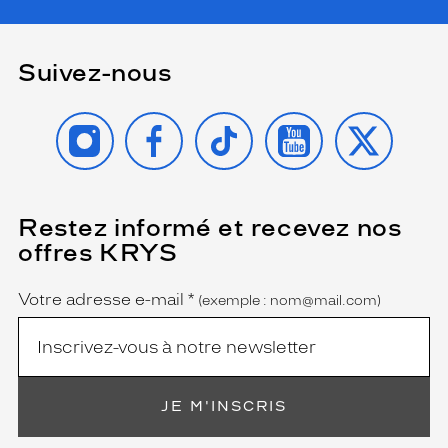
Suivez-nous
INSTAGRAM
FACEBOOK
TIKTOK
YOUTUBE
X
Restez informé et recevez nos
(Ce
champ
offres KRYS
est
Name
obligatoire)
Votre adresse e-mail
*
(exemple : nom@mail.com)
JE M'INSCRIS