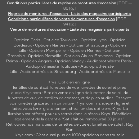
Conditions particulières de reprise de montures d’occasion
[PDF —
86
Ko
]
Reprise de montures d’occasion - Liste des magasins participants
Conditions particulières de vente de montures d’occasion
[PDF —
94
Ko
]
Vente de montures d’occasion - Liste des magasins participants
Opticien Paris
-
Opticien Toulouse
-
Opticien Lyon
-
Opticien
Bordeaux
-
Opticien Nantes
-
Opticien Strasbourg
-
Opticien
Lille
-
Opticien Montpellier
-
Opticien Rennes
-
Opticien
Grenoble
-
Opticien Marseille
-
Opticien Aix-en-Provence
-
Opticien
Reims
-
Opticien Angers
-
Opticien Nancy
-
Audioprothésiste Paris
-
Audioprothésiste Toulouse
-
Audioprothésiste
Lille
-
Audioprothésiste Strasbourg
-
Audioprothésiste Marseille
Krys, Opticien en ligne :
lentilles de contact
,
lunettes de vue
,
lunettes de soleil
et
piles
audio
Krys.com : Site de vente en ligne de lunettes de soleil, de
lunettes de vue, de
lentilles de contact
, et de piles audios. Essayez
vos lunettes grâce au miroir virtuel Krys, commandez en ligne et
faites vous livrer gratuitement chez l'un des opticiens Krys. La
livraison est offerte pour un retrait dans le réseau Krys. Bénéficiez
également de la garantie "Satisfait ou remboursé 30 jours".
Retrouvez nos marques de lunettes de vue et
lunettes de soleil : Ray
Ban
Krys.com : C’est aussi plus de 1000 opticiens dans toute la