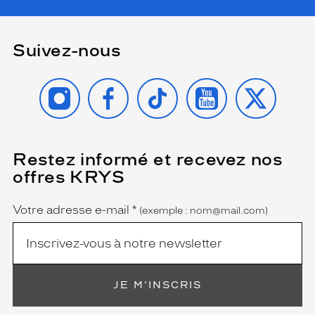
Suivez-nous
INSTAGRAM
FACEBOOK
TIKTOK
YOUTUBE
X
Restez informé et recevez nos
(Ce
champ
offres KRYS
est
Name
obligatoire)
Votre adresse e-mail
*
(exemple : nom@mail.com)
JE M'INSCRIS