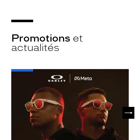
Promotions
et
actualités
-
Oakley
META
SUIV