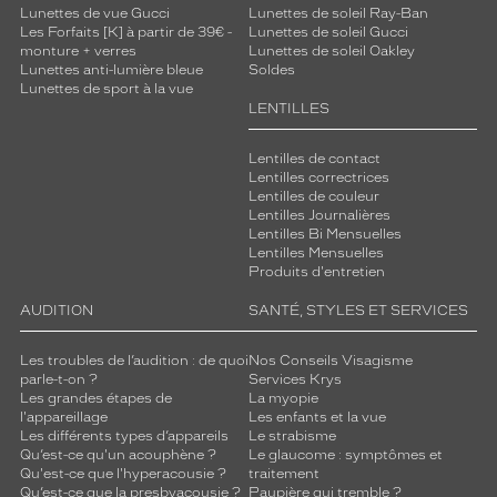
Lunettes de vue Gucci
Lunettes de soleil Ray-Ban
Les Forfaits [K] à partir de 39€ -
Lunettes de soleil Gucci
monture + verres
Lunettes de soleil Oakley
Lunettes anti-lumière bleue
Soldes
Lunettes de sport à la vue
LENTILLES
Lentilles de contact
Lentilles correctrices
Lentilles de couleur
Lentilles Journalières
Lentilles Bi Mensuelles
Lentilles Mensuelles
Produits d'entretien
AUDITION
SANTÉ, STYLES ET SERVICES
Les troubles de l’audition : de quoi
Nos Conseils Visagisme
parle-t-on ?
Services Krys
Les grandes étapes de
La myopie
l'appareillage
Les enfants et la vue
Les différents types d’appareils
Le strabisme
Qu’est-ce qu'un acouphène ?
Le glaucome : symptômes et
Qu'est-ce que l'hyperacousie ?
traitement
Qu’est-ce que la presbyacousie ?
Paupière qui tremble ?