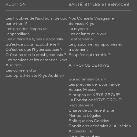
AUDITION
SANTÉ, STYLES ET SERVICES
Les troubles de l’audition : de quoi
Nos Conseils Visagisme
parle-t-on ?
Services Krys
Les grandes étapes de
La myopie
l'appareillage
Les enfants et la vue
Les différents types d’appareils
Le strabisme
Qu’est-ce qu'un acouphène ?
Le glaucome : symptômes et
Qu'est-ce que l'hyperacousie ?
traitement
Qu’est-ce que la presbyacousie ?
Paupière qui tremble ?
Les services et les garanties Krys
Audition
A PROPOS DE KRYS
Les conseils d'un
audioprothésiste Krys Audition
Qui sommes-nous ?
Les preuves de la confiance
Espace Presse
A propos de KRYS GROUP
La Fondation KRYS GROUP
Recrutement
Charte de confidentialité
Mentions Légales
Politique des Cookies
Conditions générales d'utilisation
Accessibilité
Gérer les cookies