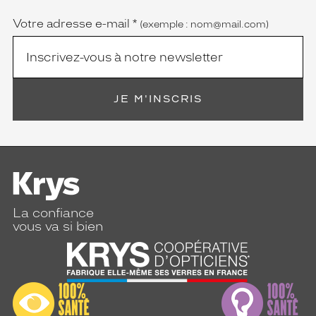
obligatoire)
Votre adresse e-mail
*
(exemple : nom@mail.com)
JE M'INSCRIS
La confiance
vous va si bien