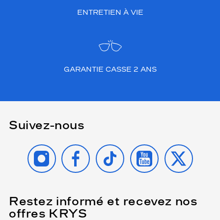
ENTRETIEN À VIE
GARANTIE CASSE 2 ANS
Suivez-nous
INSTAGRAM
FACEBOOK
TIKTOK
YOUTUBE
X
Restez informé et recevez nos
(Ce
champ
offres KRYS
est
Name