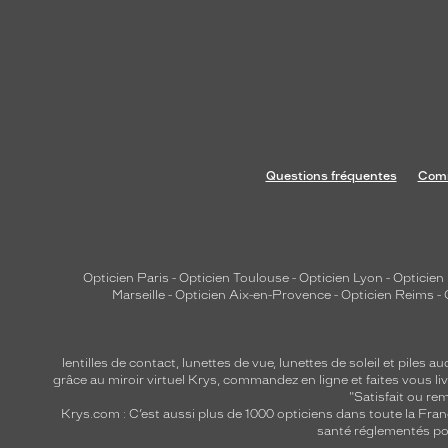
Questions fréquentes
Comm
Opticien Paris
-
Opticien Toulouse
-
Opticien Lyon
-
Opticien
Marseille
-
Opticien Aix-en-Provence
-
Opticien Reims
-
lentilles de contact
,
lunettes de vue
,
lunettes de soleil
et
piles au
grâce au miroir virtuel Krys, commandez en ligne et faites vous liv
"Satisfait ou r
Krys.com : C’est aussi plus de 1000 opticiens dans toute la Fra
santé réglementés por