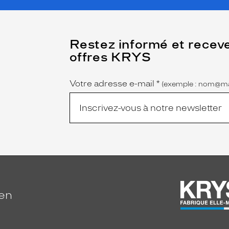
(Ce
Restez informé et recev
champ
offres KRYS
est
Name
obligatoire)
Votre adresse e-mail
*
(exemple : nom@ma
ien