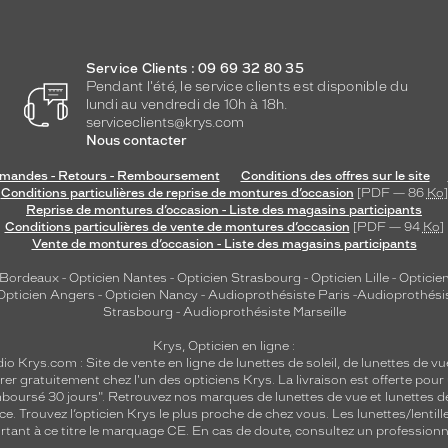
Service Clients : 09 69 32 80 35
Pendant l'été, le service clients est disponible du
lundi au vendredi de 10h à 18h.
serviceclients@krys.com
Nous contacter
andes - Retours - Remboursement
Conditions des offres sur le site
Conditions particulières de reprise de montures d’occasion
[PDF — 86
Ko
]
Reprise de montures d’occasion - Liste des magasins participants
Conditions particulières de vente de montures d’occasion
[PDF — 94
Ko
]
Vente de montures d’occasion - Liste des magasins participants
 Bordeaux
-
Opticien Nantes
-
Opticien Strasbourg
-
Opticien Lille
-
Opticien
Opticien Angers
-
Opticien Nancy
-
Audioprothésiste Paris
-
Audioprothési
Strasbourg
-
Audioprothésiste Marseille
Krys, Opticien en ligne :
dio
Krys.com : Site de vente en ligne de lunettes de soleil, de lunettes de vu
rer gratuitement chez l'un des opticiens Krys. La livraison est offerte pour
emboursé 30 jours". Retrouvez nos marques de lunettes de vue et
lunettes d
nce.
Trouvez l’opticien Krys le plus proche de chez vous
. Les lunettes/lenti
tant à ce titre le marquage CE. En cas de doute, consultez un professionne