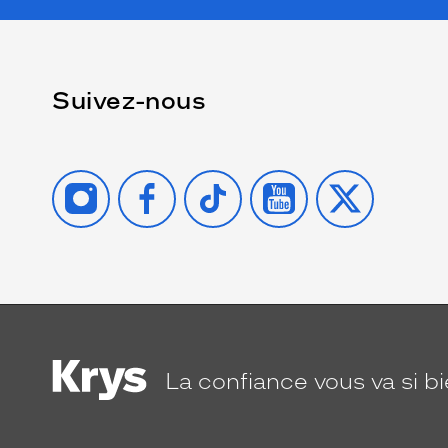
Suivez-nous
INSTAGRAM
FACEBOOK
TIKTOK
YOUTUBE
X
La confiance
vous va si b