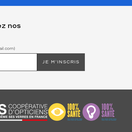
ez nos
il.com)
JE M'INSCRIS