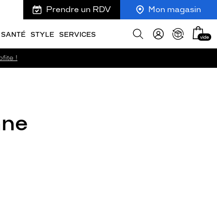
Prendre un RDV
Mon magasin
Mon
Afficher
SANTÉ
STYLE
SERVICES
vide
panie
la
recherche
fite !
nne