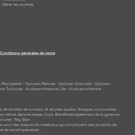
Gérer les cookies
Conditions générales de vente
 Montpellier
-
Opticien Rennes
-
Opticien Grenoble
-
Opticien
ste Toulouse
-
Audioprothésiste Lille
-
Audioprothésiste
e, de
lentilles de contact
, et de piles audios. Essayez vos lunettes
 un retrait dans le réseau Krys. Bénéficiez également de la garantie
e soleil : Ray Ban
lles sont des dispositifs médicaux qui constituent des produits de
l de santé spécialisé.