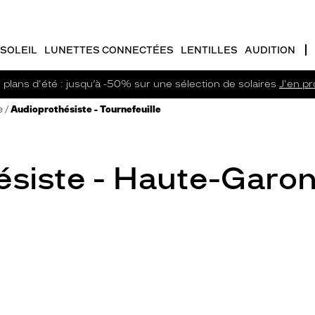
SOLEIL
LUNETTES CONNECTÉES
LENTILLES
AUDITION
plans d'été : jusqu’à -50% sur une sélection de solaires
J'en pro
e
Audioprothésiste - Tournefeuille
ésiste - Haute-Garo