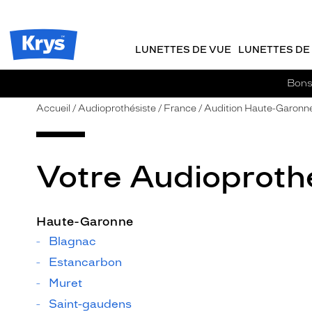
m
J
ER AU
TENU
y
e
CIPAL
Opticien
K
r
Krys
r
e
LUNETTES DE VUE
LUNETTES DE 
-
y
-
s
c
La
Bons 
o
confiance
m
vous
Accueil
Audioprothésiste
France
Audition Haute-Garonn
m
va
a
si
n
bien
d
Votre Audioproth
e
Haute-Garonne
Blagnac
Estancarbon
Muret
Saint-gaudens