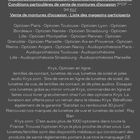
Conditions particulières de vente de montures d’occasion
[PDF —
94
Ko
]
Vente de montures d’occasion - Liste des magasins participants
Opticien Paris
-
Opticien Toulouse
-
Opticien Lyon
-
Opticien
Bordeaux
-
Opticien Nantes
-
Opticien Strasbourg
-
Opticien
Lille
-
Opticien Montpellier
-
Opticien Rennes
-
Opticien
Grenoble
-
Opticien Marseille
-
Opticien Aix-en-Provence
-
Opticien
Reims
-
Opticien Angers
-
Opticien Nancy
-
Audioprothésiste Paris
-
Audioprothésiste Toulouse
-
Audioprothésiste
Lille
-
Audioprothésiste Strasbourg
-
Audioprothésiste Marseille
Krys, Opticien en ligne :
lentilles de contact
,
lunettes de vue
,
lunettes de soleil
et
piles
audio
Krys.com : Site de vente en ligne de lunettes de soleil, de
lunettes de vue, de
lentilles de contact
, et de piles audios. Essayez
vos lunettes grâce au miroir virtuel Krys, commandez en ligne et
faites vous livrer gratuitement chez l'un des opticiens Krys. La
livraison est offerte pour un retrait dans le réseau Krys. Bénéficiez
également de la garantie "Satisfait ou remboursé 30 jours".
Retrouvez nos marques de lunettes de vue et
lunettes de soleil : Ray
Ban
Krys.com : C’est aussi plus de 1000 opticiens dans toute la
France.
Trouvez l’opticien Krys le plus proche de chez vous
. Les
lunettes/lentilles sont des dispositifs médicaux qui constituent des
produits de santé réglementés portant à ce titre le marquage CE.