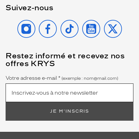
Suivez-nous
INSTAGRAM
FACEBOOK
TIKTOK
YOUTUBE
X
Restez informé et recevez nos
(Ce
champ
offres KRYS
est
Name
obligatoire)
Votre adresse e-mail
*
(exemple : nom@mail.com)
JE M'INSCRIS