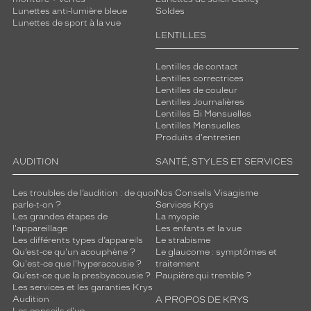
Lunettes anti-lumière bleue
Soldes
Lunettes de sport à la vue
LENTILLES
Lentilles de contact
Lentilles correctrices
Lentilles de couleur
Lentilles Journalières
Lentilles Bi Mensuelles
Lentilles Mensuelles
Produits d'entretien
AUDITION
SANTÉ, STYLES ET SERVICES
Les troubles de l’audition : de quoi
Nos Conseils Visagisme
parle-t-on ?
Services Krys
Les grandes étapes de
La myopie
l'appareillage
Les enfants et la vue
Les différents types d’appareils
Le strabisme
Qu’est-ce qu'un acouphène ?
Le glaucome : symptômes et
Qu'est-ce que l'hyperacousie ?
traitement
Qu’est-ce que la presbyacousie ?
Paupière qui tremble ?
Les services et les garanties Krys
Audition
A PROPOS DE KRYS