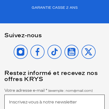
GARANTIE CASSE 2 ANS
Suivez-nous
INSTAGRAM
FACEBOOK
TIKTOK
YOUTUBE
X
Restez informé et recevez nos
(Ce
champ
offres KRYS
est
Name
obligatoire)
Votre adresse e-mail
*
(exemple : nom@mail.com)