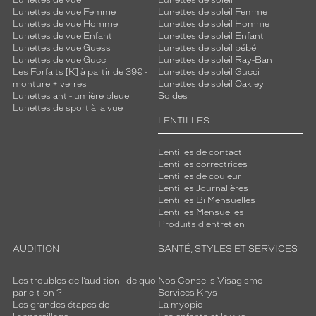
Lunettes de vue
Lunettes de soleil
Lunettes de vue Femme
Lunettes de soleil Femme
Lunettes de vue Homme
Lunettes de soleil Homme
Lunettes de vue Enfant
Lunettes de soleil Enfant
Lunettes de vue Guess
Lunettes de soleil bébé
Lunettes de vue Gucci
Lunettes de soleil Ray-Ban
Les Forfaits [K] à partir de 39€ -
Lunettes de soleil Gucci
monture + verres
Lunettes de soleil Oakley
Lunettes anti-lumière bleue
Soldes
Lunettes de sport à la vue
LENTILLES
Lentilles de contact
Lentilles correctrices
Lentilles de couleur
Lentilles Journalières
Lentilles Bi Mensuelles
Lentilles Mensuelles
Produits d'entretien
AUDITION
SANTÉ, STYLES ET SERVICES
Les troubles de l’audition : de quoi
Nos Conseils Visagisme
parle-t-on ?
Services Krys
Les grandes étapes de
La myopie