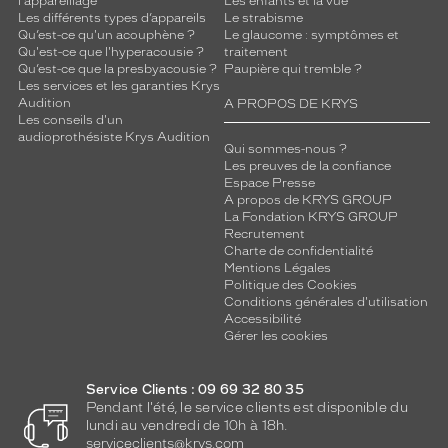
l'appareillage
Les enfants et la vue
Les différents types d’appareils
Le strabisme
Qu’est-ce qu'un acouphène ?
Le glaucome : symptômes et
Qu'est-ce que l'hyperacousie ?
traitement
Qu’est-ce que la presbyacousie ?
Paupière qui tremble ?
Les services et les garanties Krys
Audition
A PROPOS DE KRYS
Les conseils d'un
audioprothésiste Krys Audition
Qui sommes-nous ?
Les preuves de la confiance
Espace Presse
A propos de KRYS GROUP
La Fondation KRYS GROUP
Recrutement
Charte de confidentialité
Mentions Légales
Politique des Cookies
Conditions générales d'utilisation
Accessibilité
Gérer les cookies
Service Clients : 09 69 32 80 35
Pendant l'été, le service clients est disponible du
lundi au vendredi de 10h à 18h.
serviceclients@krys.com