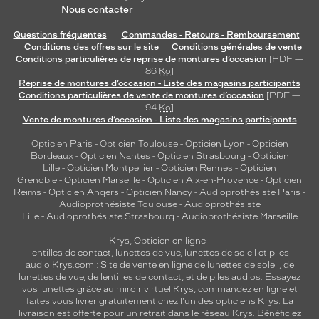
Nous contacter
Questions fréquentes
Commandes - Retours - Remboursement
Conditions des offres sur le site
Conditions générales de vente
Conditions particulières de reprise de montures d’occasion
[PDF —
86
Ko
]
Reprise de montures d’occasion - Liste des magasins participants
Conditions particulières de vente de montures d’occasion
[PDF —
94
Ko
]
Vente de montures d’occasion - Liste des magasins participants
Opticien Paris
-
Opticien Toulouse
-
Opticien Lyon
-
Opticien
Bordeaux
-
Opticien Nantes
-
Opticien Strasbourg
-
Opticien
Lille
-
Opticien Montpellier
-
Opticien Rennes
-
Opticien
Grenoble
-
Opticien Marseille
-
Opticien Aix-en-Provence
-
Opticien
Reims
-
Opticien Angers
-
Opticien Nancy
-
Audioprothésiste Paris
-
Audioprothésiste Toulouse
-
Audioprothésiste
Lille
-
Audioprothésiste Strasbourg
-
Audioprothésiste Marseille
Krys, Opticien en ligne :
lentilles de contact
,
lunettes de vue
,
lunettes de soleil
et
piles
audio
Krys.com : Site de vente en ligne de lunettes de soleil, de
lunettes de vue, de
lentilles de contact
, et de piles audios. Essayez
vos lunettes grâce au miroir virtuel Krys, commandez en ligne et
faites vous livrer gratuitement chez l'un des opticiens Krys. La
livraison est offerte pour un retrait dans le réseau Krys. Bénéficiez