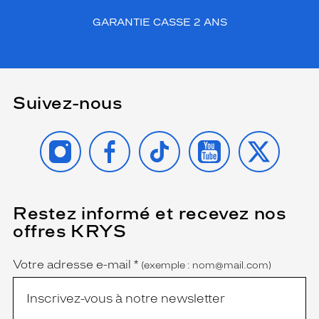
GARANTIE CASSE 2 ANS
Suivez-nous
INSTAGRAM
FACEBOOK
TIKTOK
YOUTUBE
X
Restez informé et recevez nos
(Ce
champ
offres KRYS
est
Name
obligatoire)
Votre adresse e-mail
*
(exemple : nom@mail.com)