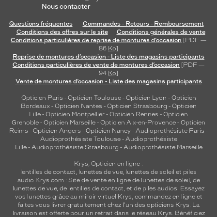
Nous contacter
Questions fréquentes
Commandes - Retours - Remboursement
Conditions des offres sur le site
Conditions générales de vente
Conditions particulières de reprise de montures d’occasion
[PDF —
86
Ko
]
Reprise de montures d’occasion - Liste des magasins participants
Conditions particulières de vente de montures d’occasion
[PDF —
94
Ko
]
Vente de montures d’occasion - Liste des magasins participants
Opticien Paris
-
Opticien Toulouse
-
Opticien Lyon
-
Opticien
Bordeaux
-
Opticien Nantes
-
Opticien Strasbourg
-
Opticien
Lille
-
Opticien Montpellier
-
Opticien Rennes
-
Opticien
Grenoble
-
Opticien Marseille
-
Opticien Aix-en-Provence
-
Opticien
Reims
-
Opticien Angers
-
Opticien Nancy
-
Audioprothésiste Paris
-
Audioprothésiste Toulouse
-
Audioprothésiste
Lille
-
Audioprothésiste Strasbourg
-
Audioprothésiste Marseille
Krys, Opticien en ligne :
lentilles de contact
,
lunettes de vue
,
lunettes de soleil
et
piles
audio
Krys.com : Site de vente en ligne de lunettes de soleil, de
lunettes de vue, de
lentilles de contact
, et de piles audios. Essayez
vos lunettes grâce au miroir virtuel Krys, commandez en ligne et
faites vous livrer gratuitement chez l'un des opticiens Krys. La
livraison est offerte pour un retrait dans le réseau Krys. Bénéficiez