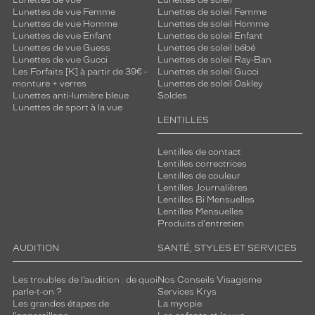
Lunettes de vue
Lunettes de soleil
Lunettes de vue Femme
Lunettes de soleil Femme
Lunettes de vue Homme
Lunettes de soleil Homme
Lunettes de vue Enfant
Lunettes de soleil Enfant
Lunettes de vue Guess
Lunettes de soleil bébé
Lunettes de vue Gucci
Lunettes de soleil Ray-Ban
Les Forfaits [K] à partir de 39€ -
Lunettes de soleil Gucci
monture + verres
Lunettes de soleil Oakley
Lunettes anti-lumière bleue
Soldes
Lunettes de sport à la vue
LENTILLES
Lentilles de contact
Lentilles correctrices
Lentilles de couleur
Lentilles Journalières
Lentilles Bi Mensuelles
Lentilles Mensuelles
Produits d'entretien
AUDITION
SANTÉ, STYLES ET SERVICES
Les troubles de l’audition : de quoi
Nos Conseils Visagisme
parle-t-on ?
Services Krys
Les grandes étapes de
La myopie