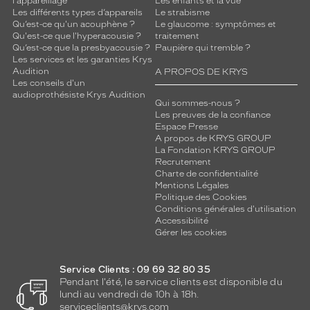
l'appareillage
Les enfants et la vue
Les différents types d’appareils
Le strabisme
Qu’est-ce qu'un acouphène ?
Le glaucome : symptômes et
Qu'est-ce que l'hyperacousie ?
traitement
Qu’est-ce que la presbyacousie ?
Paupière qui tremble ?
Les services et les garanties Krys
Audition
A PROPOS DE KRYS
Les conseils d'un
audioprothésiste Krys Audition
Qui sommes-nous ?
Les preuves de la confiance
Espace Presse
A propos de KRYS GROUP
La Fondation KRYS GROUP
Recrutement
Charte de confidentialité
Mentions Légales
Politique des Cookies
Conditions générales d'utilisation
Accessibilité
Gérer les cookies
Service Clients : 09 69 32 80 35
Pendant l'été, le service clients est disponible du
lundi au vendredi de 10h à 18h.
serviceclients@krys.com