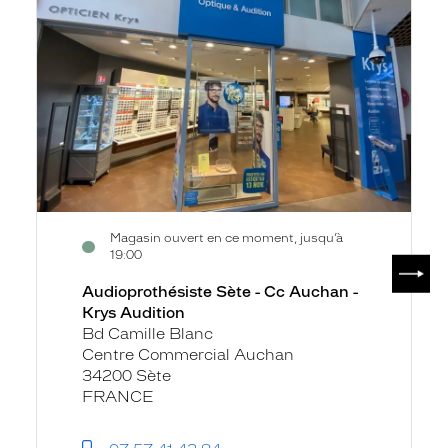
Cc
Auchan
-
Krys
Audition
Magasin ouvert en ce moment, jusqu’à
19:00
SUIV
Audioprothésiste Sète - Cc Auchan -
Krys Audition
Bd Camille Blanc
Centre Commercial Auchan
34200 Sète
FRANCE