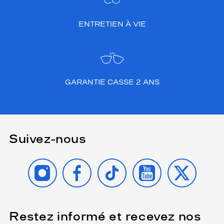
ENTRETIEN À VIE
GARANTIE CASSE 2 ANS
Suivez-nous
INSTAGRAM
FACEBOOK
TIKTOK
YOUTUBE
X
Restez informé et recevez nos
(Ce
champ