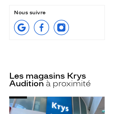
Nous suivre
RETROUVEZ‑NOUS
SUIVEZ‑NOUS
SUIVEZ‑NOUS
SUR
SUR
SUR
GOOGLE
FACEBOOK
INSTAGRAM
Les magasins Krys
Audition
à proximité
Voir
Audioprothésiste
la
Sète
fiche
-