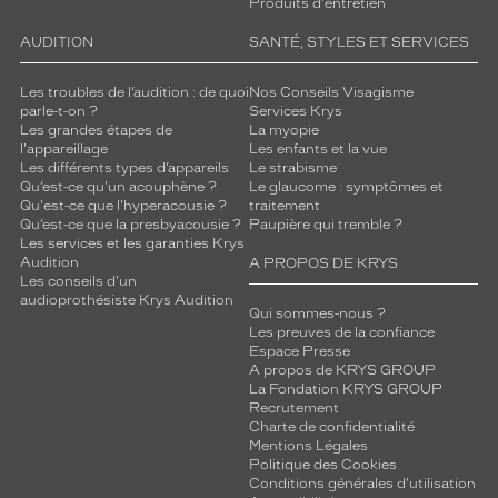
Produits d'entretien
AUDITION
SANTÉ, STYLES ET SERVICES
Les troubles de l’audition : de quoi
Nos Conseils Visagisme
parle-t-on ?
Services Krys
Les grandes étapes de
La myopie
l'appareillage
Les enfants et la vue
Les différents types d’appareils
Le strabisme
Qu’est-ce qu'un acouphène ?
Le glaucome : symptômes et
Qu'est-ce que l'hyperacousie ?
traitement
Qu’est-ce que la presbyacousie ?
Paupière qui tremble ?
Les services et les garanties Krys
Audition
A PROPOS DE KRYS
Les conseils d'un
audioprothésiste Krys Audition
Qui sommes-nous ?
Les preuves de la confiance
Espace Presse
A propos de KRYS GROUP
La Fondation KRYS GROUP
Recrutement
Charte de confidentialité
Mentions Légales
Politique des Cookies
Conditions générales d'utilisation