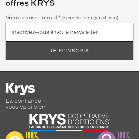
offres KRYS
est
Name
obligatoire)
Votre adresse e-mail
*
(exemple : nom@mail.com)
JE M'INSCRIS
La confiance
vous va si bien