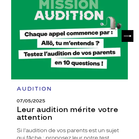
Leur
audition
mérite
votre
attention
SUIV
AUDITION
07/05/2025
Leur audition mérite votre
attention
Si l'audition de vos parents est un sujet
qui fâche : proposez leur notre test