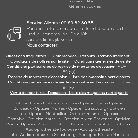
Accessibilité
Gérer les cookies
Service Clients : 09 69 32 80 35
Pendant l'été, le service clients est disponible du
lundi au vendredi de 10h à 18h.
serviceclients@krys.com
Nous contacter
Questions fréquentes
Commandes - Retours - Remboursement
Conditions des offres sur le site
Conditions générales de vente
Conditions particulières de reprise de montures d’occasion
[PDF —
86
Ko
]
Reprise de montures d’occasion - Liste des magasins participants
Conditions particulières de vente de montures d’occasion
[PDF —
94
Ko
]
Vente de montures d’occasion - Liste des magasins participants
Opticien Paris
-
Opticien Toulouse
-
Opticien Lyon
-
Opticien
Bordeaux
-
Opticien Nantes
-
Opticien Strasbourg
-
Opticien
Lille
-
Opticien Montpellier
-
Opticien Rennes
-
Opticien
Grenoble
-
Opticien Marseille
-
Opticien Aix-en-Provence
-
Opticien
Reims
-
Opticien Angers
-
Opticien Nancy
-
Audioprothésiste Paris
-
Audioprothésiste Toulouse
-
Audioprothésiste
Lille
-
Audioprothésiste Strasbourg
-
Audioprothésiste Marseille