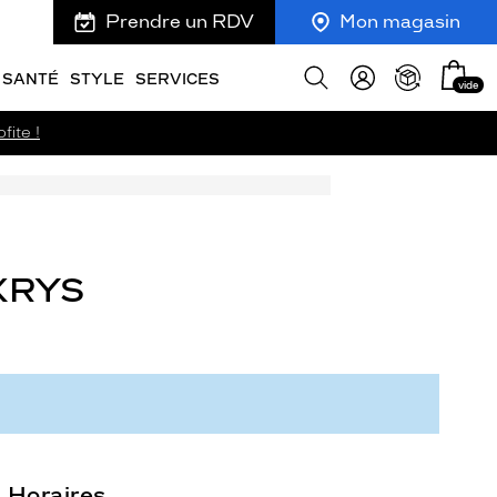
Prendre un RDV
Mon magasin
Mon
Afficher
SANTÉ
STYLE
SERVICES
vide
panie
la
recherche
fite !
KRYS
Horaires