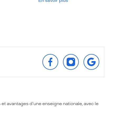
En savoir plus
SUIVEZ‑NOUS
SUIVEZ‑NOUS
RETROUVEZ‑
SUR
SUR
SUR
FACEBOOK
INSTAGRAM
GOOGLE
 et avantages d'une enseigne nationale, avec le