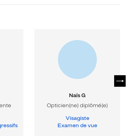
SUIVAN
Naïs G
vente
Opticien(ne) diplômé(e)
Visagiste
gressifs
Examen de vue