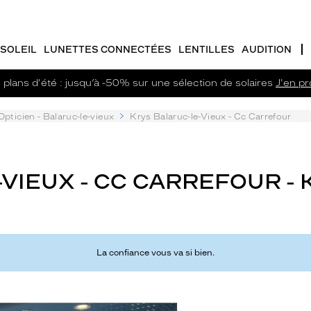
SOLEIL
LUNETTES CONNECTÉES
LENTILLES
AUDITION
plans d'été : jusqu’à -50% sur une sélection de solaires
J'en pro
Opticien - Balaruc-le-vieux
Krys Balaruc-le-Vieux - Cc Carrefour
VIEUX - CC CARREFOUR - 
La confiance vous va si bien.