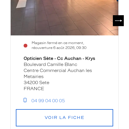
SUIV
Magasin fermé en ce moment,
réouverture 6 août 2026, 09:30
Opticien Sète - Cc Auchan - Krys
Boulevard Camille Blanc
Centre Commercial Auchan les
Metairies
34200 Sete
FRANCE
04 99 04 00 05
VOIR LA FICHE