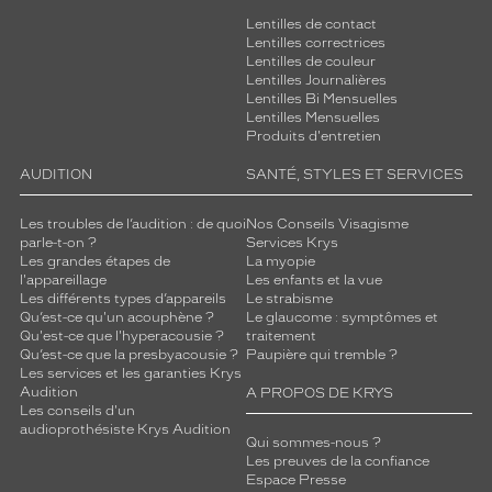
Lentilles de contact
Lentilles correctrices
Lentilles de couleur
Lentilles Journalières
Lentilles Bi Mensuelles
Lentilles Mensuelles
Produits d'entretien
AUDITION
SANTÉ, STYLES ET SERVICES
Les troubles de l’audition : de quoi
Nos Conseils Visagisme
parle-t-on ?
Services Krys
Les grandes étapes de
La myopie
l'appareillage
Les enfants et la vue
Les différents types d’appareils
Le strabisme
Qu’est-ce qu'un acouphène ?
Le glaucome : symptômes et
Qu'est-ce que l'hyperacousie ?
traitement
Qu’est-ce que la presbyacousie ?
Paupière qui tremble ?
Les services et les garanties Krys
Audition
A PROPOS DE KRYS
Les conseils d'un
audioprothésiste Krys Audition
Qui sommes-nous ?
Les preuves de la confiance
Espace Presse