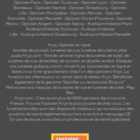
Opticien Paris
-
Opticien Toulouse
-
Opticien Lyon
-
Opticien
Bordeaux
-
Opticien Nantes
-
Opticien Strasbourg
-
Opticien
Lille
-
Opticien Montpellier
-
Opticien Rennes
-
Opticien
Grenoble
-
Opticien Marseille
-
Opticien Aix-en-Provence
-
Opticien
Reims
-
Opticien Angers
-
Opticien Nancy
-
Audioprothésiste Paris
-
Audioprothésiste Toulouse
-
Audioprothésiste
Lille
-
Audioprothésiste Strasbourg
-
Audioprothésiste Marseille
Krys, Opticien en ligne :
lentilles de contact
,
lunettes de vue
,
lunettes de soleil
et
piles
audio
Krys.com : Site de vente en ligne de lunettes de soleil, de
lunettes de vue, de
lentilles de contact
, et de piles audios. Essayez
vos lunettes grâce au miroir virtuel Krys, commandez en ligne et
faites vous livrer gratuitement chez l'un des opticiens Krys. La
livraison est offerte pour un retrait dans le réseau Krys. Bénéficiez
également de la garantie "Satisfait ou remboursé 30 jours".
Retrouvez nos marques de lunettes de vue et
lunettes de soleil : Ray
Ban
Krys.com : C’est aussi plus de 1000 opticiens dans toute la
France.
Trouvez l’opticien Krys le plus proche de chez vous
. Les
lunettes/lentilles sont des dispositifs médicaux qui constituent des
produits de santé réglementés portant à ce titre le marquage CE.
En cas de doute, consultez un professionnel de santé spécialisé.