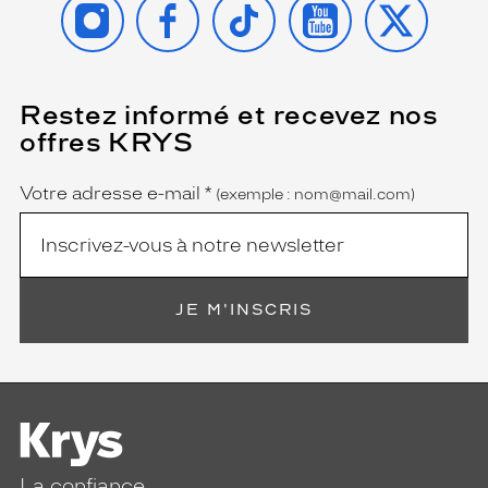
Restez informé et recevez nos
(Ce
champ
offres KRYS
est
Name
obligatoire)
Votre adresse e-mail
*
(exemple : nom@mail.com)
JE M'INSCRIS
La confiance