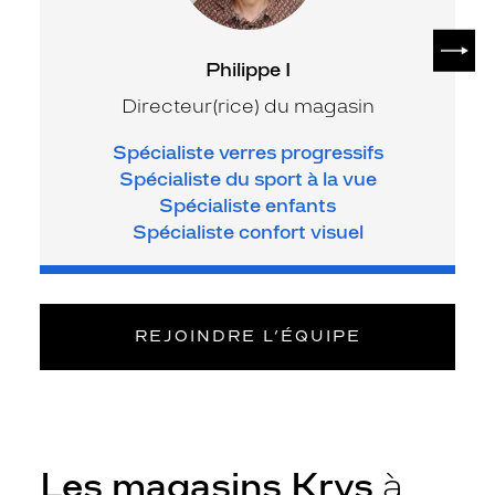
SUIV
Philippe I
Directeur(rice) du magasin
Spécialiste verres progressifs
Spécialiste du sport à la vue
Spécialiste enfants
Spécialiste confort visuel
REJOINDRE L’ÉQUIPE
Les magasins Krys
à