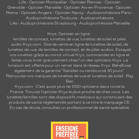
Lille
-
Opticien Montpellier
-
Opticien Rennes
-
Opticien
Grenoble
-
Opticien Marseille
-
Opticien Aix-en-Provence
-
Opticien
Reims
-
Opticien Angers
-
Opticien Nancy
-
Audioprothésiste Paris
-
Audioprothésiste Toulouse
-
Audioprothésiste
Lille
-
Audioprothésiste Strasbourg
-
Audioprothésiste Marseille
Krys, Opticien en ligne :
lentilles de contact
,
lunettes de vue
,
lunettes de soleil
et
piles
audio
Krys.com : Site de vente en ligne de lunettes de soleil, de
lunettes de vue, de
lentilles de contact
, et de piles audios. Essayez
vos lunettes grâce au miroir virtuel Krys, commandez en ligne et
faites vous livrer gratuitement chez l'un des opticiens Krys. La
livraison est offerte pour un retrait dans le réseau Krys. Bénéficiez
également de la garantie "Satisfait ou remboursé 30 jours".
Retrouvez nos marques de lunettes de vue et
lunettes de soleil : Ray
Ban
Krys.com : C’est aussi plus de 1000 opticiens dans toute la
France.
Trouvez l’opticien Krys le plus proche de chez vous
. Les
lunettes/lentilles sont des dispositifs médicaux qui constituent des
produits de santé réglementés portant à ce titre le marquage CE.
En cas de doute, consultez un professionnel de santé spécialisé.