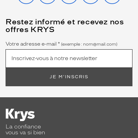
Restez informé et recevez nos
(Ce
champ
offres KRYS
est
Name
obligatoire)
Votre adresse e-mail
*
(exemple : nom@mail.com)
JE M'INSCRIS
La confiance
vous va si bien