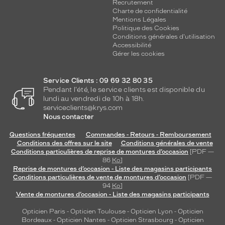
Recrutement
Charte de confidentialité
Mentions Légales
Politique des Cookies
Conditions générales d'utilisation
Accessibilité
Gérer les cookies
Service Clients : 09 69 32 80 35
Pendant l'été, le service clients est disponible du
lundi au vendredi de 10h à 18h.
serviceclients@krys.com
Nous contacter
Questions fréquentes
Commandes - Retours - Remboursement
Conditions des offres sur le site
Conditions générales de vente
Conditions particulières de reprise de montures d’occasion
[PDF —
86
Ko
]
Reprise de montures d’occasion - Liste des magasins participants
Conditions particulières de vente de montures d’occasion
[PDF —
94
Ko
]
Vente de montures d’occasion - Liste des magasins participants
Opticien Paris
-
Opticien Toulouse
-
Opticien Lyon
-
Opticien
Bordeaux
-
Opticien Nantes
-
Opticien Strasbourg
-
Opticien