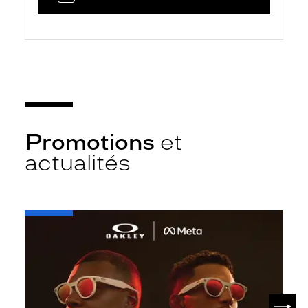
Promotions
et
actualités
-
Oakley
META
SUIV