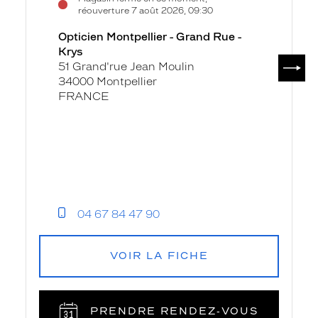
réouverture 7 août 2026, 09:30
Opticien Montpellier - Grand Rue -
Krys
SUIV
51 Grand'rue Jean Moulin
34000 Montpellier
FRANCE
04 67 84 47 90
VOIR LA FICHE
PRENDRE RENDEZ‑VOUS