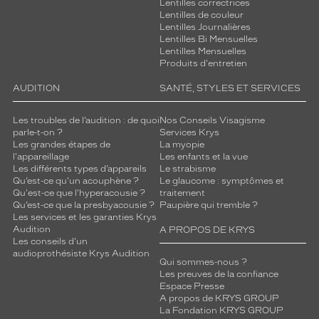
Lentilles correctrices
Lentilles de couleur
Lentilles Journalières
Lentilles Bi Mensuelles
Lentilles Mensuelles
Produits d'entretien
AUDITION
SANTÉ, STYLES ET SERVICES
Les troubles de l’audition : de quoi
Nos Conseils Visagisme
parle-t-on ?
Services Krys
Les grandes étapes de
La myopie
l'appareillage
Les enfants et la vue
Les différents types d’appareils
Le strabisme
Qu’est-ce qu'un acouphène ?
Le glaucome : symptômes et
Qu'est-ce que l'hyperacousie ?
traitement
Qu’est-ce que la presbyacousie ?
Paupière qui tremble ?
Les services et les garanties Krys
Audition
A PROPOS DE KRYS
Les conseils d'un
audioprothésiste Krys Audition
Qui sommes-nous ?
Les preuves de la confiance
Espace Presse
A propos de KRYS GROUP
La Fondation KRYS GROUP