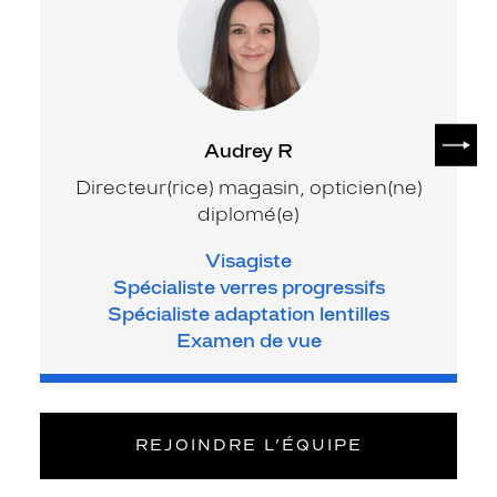
SUIV
Audrey R
Directeur(rice) magasin, opticien(ne)
diplomé(e)
Visagiste
Spécialiste verres progressifs
Spécialiste adaptation lentilles
Examen de vue
REJOINDRE L’ÉQUIPE