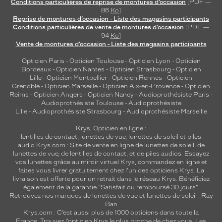
Conditions particulières de reprise de montures d’occasion
[PDF —
86
Ko
]
Reprise de montures d’occasion - Liste des magasins participants
Conditions particulières de vente de montures d’occasion
[PDF —
94
Ko
]
Vente de montures d’occasion - Liste des magasins participants
Opticien Paris
-
Opticien Toulouse
-
Opticien Lyon
-
Opticien
Bordeaux
-
Opticien Nantes
-
Opticien Strasbourg
-
Opticien
Lille
-
Opticien Montpellier
-
Opticien Rennes
-
Opticien
Grenoble
-
Opticien Marseille
-
Opticien Aix-en-Provence
-
Opticien
Reims
-
Opticien Angers
-
Opticien Nancy
-
Audioprothésiste Paris
-
Audioprothésiste Toulouse
-
Audioprothésiste
Lille
-
Audioprothésiste Strasbourg
-
Audioprothésiste Marseille
Krys, Opticien en ligne :
lentilles de contact
,
lunettes de vue
,
lunettes de soleil
et
piles
audio
Krys.com : Site de vente en ligne de lunettes de soleil, de
lunettes de vue, de
lentilles de contact
, et de piles audios. Essayez
vos lunettes grâce au miroir virtuel Krys, commandez en ligne et
faites vous livrer gratuitement chez l'un des opticiens Krys. La
livraison est offerte pour un retrait dans le réseau Krys. Bénéficiez
également de la garantie "Satisfait ou remboursé 30 jours".
Retrouvez nos marques de lunettes de vue et
lunettes de soleil : Ray
Ban
Krys.com : C’est aussi plus de 1000 opticiens dans toute la
France.
Trouvez l’opticien Krys le plus proche de chez vous
. Les