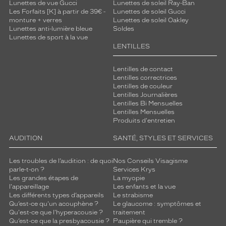
Lunettes de vue Gucci
Lunettes de soleil Ray-Ban
Les Forfaits [K] à partir de 39€ -
Lunettes de soleil Gucci
monture + verres
Lunettes de soleil Oakley
Lunettes anti-lumière bleue
Soldes
Lunettes de sport à la vue
LENTILLES
Lentilles de contact
Lentilles correctrices
Lentilles de couleur
Lentilles Journalières
Lentilles Bi Mensuelles
Lentilles Mensuelles
Produits d'entretien
AUDITION
SANTÉ, STYLES ET SERVICES
Les troubles de l’audition : de quoi
Nos Conseils Visagisme
parle-t-on ?
Services Krys
Les grandes étapes de
La myopie
l'appareillage
Les enfants et la vue
Les différents types d’appareils
Le strabisme
Qu’est-ce qu'un acouphène ?
Le glaucome : symptômes et
Qu'est-ce que l'hyperacousie ?
traitement
Qu’est-ce que la presbyacousie ?
Paupière qui tremble ?