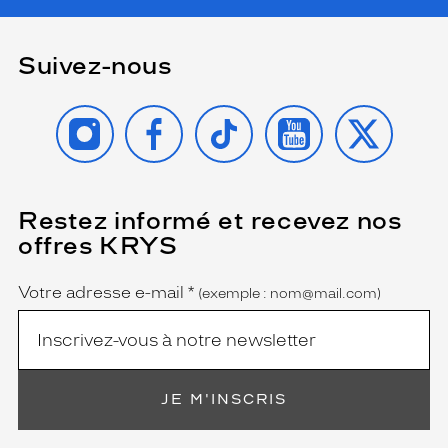
Suivez-nous
INSTAGRAM
FACEBOOK
TIKTOK
YOUTUBE
X
Restez informé et recevez nos
(Ce
champ
offres KRYS
est
Name
obligatoire)
Votre adresse e-mail
*
(exemple : nom@mail.com)
JE M'INSCRIS