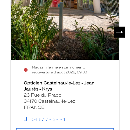
SUIV
Magasin fermé en ce moment,
réouverture 8 août 2026, 09:30
Opticien Castelnau-le-Lez - Jean
Jaurès - Krys
26 Rue du Prado
34170 Castelnau-le-Lez
FRANCE
04 67 72 52 24