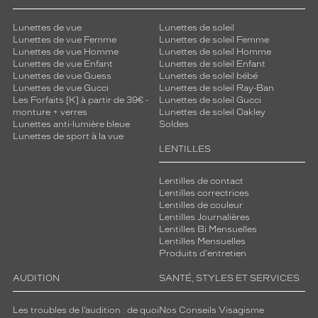
Lunettes de vue
Lunettes de soleil
Lunettes de vue Femme
Lunettes de soleil Femme
Lunettes de vue Homme
Lunettes de soleil Homme
Lunettes de vue Enfant
Lunettes de soleil Enfant
Lunettes de vue Guess
Lunettes de soleil bébé
Lunettes de vue Gucci
Lunettes de soleil Ray-Ban
Les Forfaits [K] à partir de 39€ -
Lunettes de soleil Gucci
monture + verres
Lunettes de soleil Oakley
Lunettes anti-lumière bleue
Soldes
Lunettes de sport à la vue
LENTILLES
Lentilles de contact
Lentilles correctrices
Lentilles de couleur
Lentilles Journalières
Lentilles Bi Mensuelles
Lentilles Mensuelles
Produits d'entretien
AUDITION
SANTÉ, STYLES ET SERVICES
Les troubles de l’audition : de quoi
Nos Conseils Visagisme