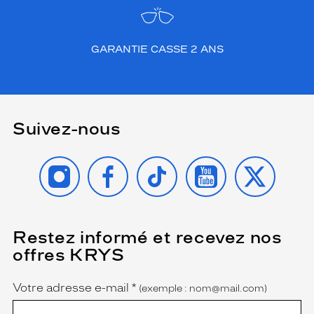
GARANTIE CASSE 2 ANS
Suivez-nous
INSTAGRAM
FACEBOOK
TIKTOK
YOUTUBE
X
Restez informé et recevez nos
(Ce
champ
offres KRYS
est
Name
obligatoire)
Votre adresse e-mail
*
(exemple : nom@mail.com)