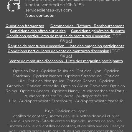
lundi au vendredi de 10h à 18h.
serviceclients@krys.com
Nous contacter
Questions fréquentes
Commandes - Retours - Remboursement
Conditions des offres sur le site
Conditions générales de vente
Conditions particulières de reprise de montures d’occasion
[PDF —
86
Ko
]
Reprise de montures d’occasion - Liste des magasins participants
Conditions particulières de vente de montures d’occasion
[PDF —
94
Ko
]
Vente de montures d’occasion - Liste des magasins participants
Opticien Paris
-
Opticien Toulouse
-
Opticien Lyon
-
Opticien
Bordeaux
-
Opticien Nantes
-
Opticien Strasbourg
-
Opticien
Lille
-
Opticien Montpellier
-
Opticien Rennes
-
Opticien
Grenoble
-
Opticien Marseille
-
Opticien Aix-en-Provence
-
Opticien
Reims
-
Opticien Angers
-
Opticien Nancy
-
Audioprothésiste Paris
-
Audioprothésiste Toulouse
-
Audioprothésiste
Lille
-
Audioprothésiste Strasbourg
-
Audioprothésiste Marseille
Krys, Opticien en ligne :
lentilles de contact
,
lunettes de vue
,
lunettes de soleil
et
piles
audio
Krys.com : Site de vente en ligne de lunettes de soleil, de
lunettes de vue, de
lentilles de contact
, et de piles audios. Essayez
vos lunettes grâce au miroir virtuel Krys, commandez en ligne et