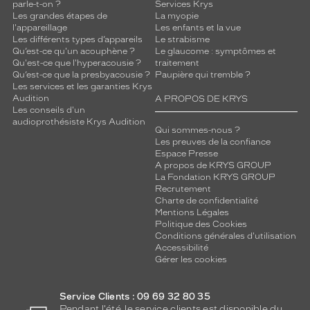
parle-t-on ?
Services Krys
Les grandes étapes de
La myopie
l'appareillage
Les enfants et la vue
Les différents types d’appareils
Le strabisme
Qu’est-ce qu'un acouphène ?
Le glaucome : symptômes et
Qu'est-ce que l'hyperacousie ?
traitement
Qu’est-ce que la presbyacousie ?
Paupière qui tremble ?
Les services et les garanties Krys
Audition
A PROPOS DE KRYS
Les conseils d'un
audioprothésiste Krys Audition
Qui sommes-nous ?
Les preuves de la confiance
Espace Presse
A propos de KRYS GROUP
La Fondation KRYS GROUP
Recrutement
Charte de confidentialité
Mentions Légales
Politique des Cookies
Conditions générales d'utilisation
Accessibilité
Gérer les cookies
Service Clients : 09 69 32 80 35
Pendant l'été, le service clients est disponible du