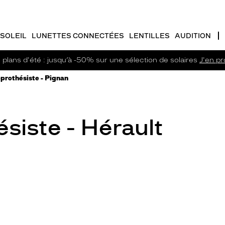
SOLEIL
LUNETTES CONNECTÉES
LENTILLES
AUDITION
plans d'été : jusqu’à -50% sur une sélection de solaires
J'en pro
prothésiste - Pignan
siste - Hérault