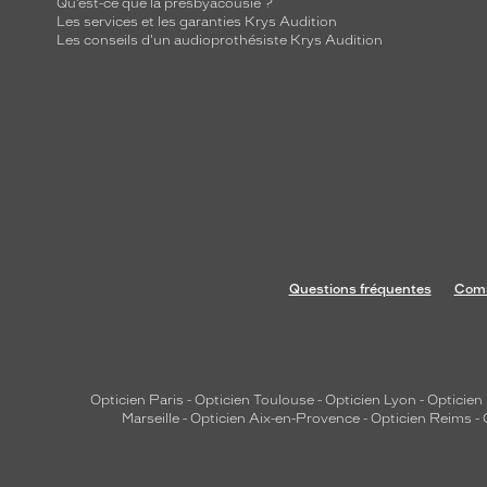
Qu’est-ce que la presbyacousie ?
Les services et les garanties Krys Audition
Les conseils d'un audioprothésiste Krys Audition
Questions fréquentes
Comm
Opticien Paris
-
Opticien Toulouse
-
Opticien Lyon
-
Opticien
Marseille
-
Opticien Aix-en-Provence
-
Opticien Reims
-