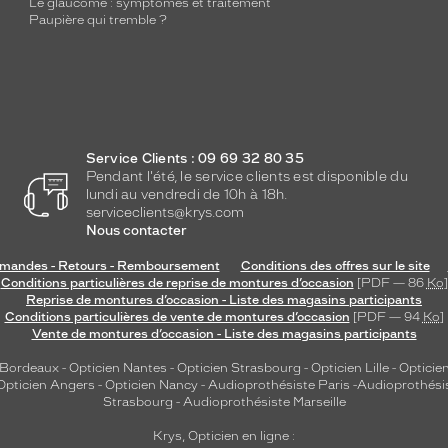
Le glaucome : symptômes et traitement
Paupière qui tremble ?
Service Clients : 09 69 32 80 35
Pendant l'été, le service clients est disponible du
lundi au vendredi de 10h à 18h.
serviceclients@krys.com
Nous contacter
andes - Retours - Remboursement
Conditions des offres sur le site
Conditions particulières de reprise de montures d’occasion
[PDF — 86
Ko
]
Reprise de montures d’occasion - Liste des magasins participants
Conditions particulières de vente de montures d’occasion
[PDF — 94
Ko
]
Vente de montures d’occasion - Liste des magasins participants
 Bordeaux
-
Opticien Nantes
-
Opticien Strasbourg
-
Opticien Lille
-
Opticien
Opticien Angers
-
Opticien Nancy
-
Audioprothésiste Paris
-
Audioprothési
Strasbourg
-
Audioprothésiste Marseille
Krys, Opticien en ligne :