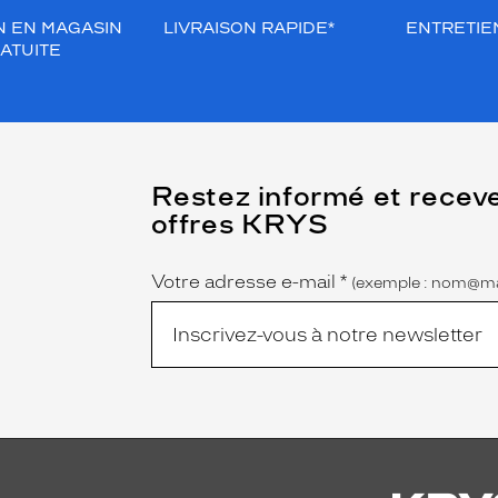
N EN MAGASIN
LIVRAISON RAPIDE*
ENTRETIEN
ATUITE
(Ce
Restez informé et recev
champ
offres KRYS
est
Name
obligatoire)
Votre adresse e-mail
*
(exemple : nom@ma