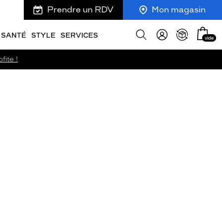
Prendre un RDV
Mon magasin
Mon
Afficher
SANTÉ
STYLE
SERVICES
vide
panie
la
recherche
fite !