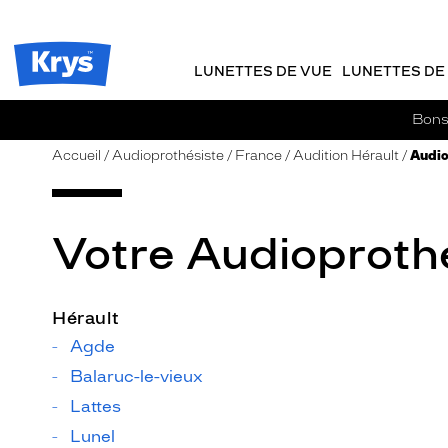
m
J
ER AU
TENU
y
e
CIPAL
Opticien
K
r
Krys
r
e
LUNETTES DE VUE
LUNETTES DE 
-
y
-
s
c
La
Bons 
o
confiance
m
vous
Accueil
Audioprothésiste
France
Audition Hérault
Audio
m
va
a
si
n
bien
d
Votre Audioprothé
e
Hérault
Agde
Balaruc-le-vieux
Lattes
Lunel