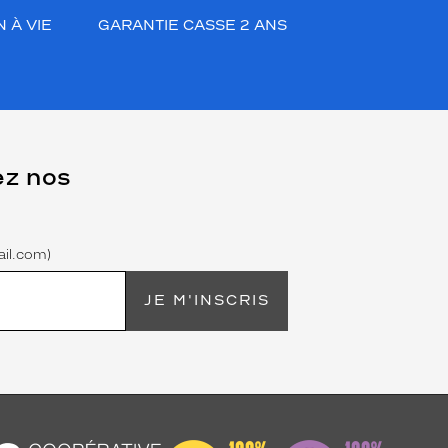
 À VIE
GARANTIE CASSE 2 ANS
ez nos
il.com)
JE M'INSCRIS