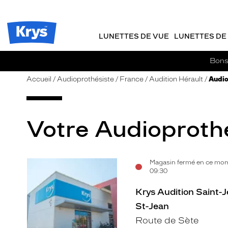
m
J
ER AU
TENU
y
e
CIPAL
Opticien
K
r
Krys
r
e
LUNETTES DE VUE
LUNETTES DE 
-
y
-
s
c
La
Bons 
o
confiance
m
vous
Accueil
Audioprothésiste
France
Audition Hérault
Audio
m
va
a
si
n
bien
d
Votre Audioprothé
e
Magasin fermé en ce mom
Voir
09:30
la
Krys Audition Saint-J
fiche
St-Jean
Route de Sète