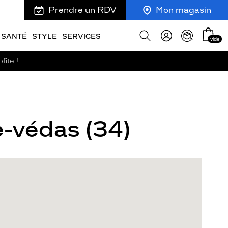
Prendre un RDV
Mon magasin
Mon
Afficher
SANTÉ
STYLE
SERVICES
vide
panie
la
recherche
fite !
e-védas (34)