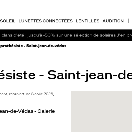
SOLEIL
LUNETTES CONNECTÉES
LENTILLES
AUDITION
plans d'été : jusqu’à -50% sur une sélection de solaires
J'en pro
prothésiste - Saint-jean-de-védas
siste - Saint-jean-d
ent, réouverture 8 août 2026,
ean-de-Védas - Galerie