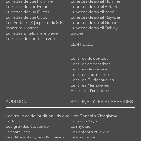
Lunettes de vue Homme
Lunettes de soleil Homme
Lunettes de vue Enfant
Lunettes de soleil Enfant
Lunettes de vue Guess
Lunettes de soleil bébé
Lunettes de vue Gucci
Lunettes de soleil Ray-Ban
Les Forfaits [K] à partir de 39€ -
Lunettes de soleil Gucci
monture + verres
Lunettes de soleil Oakley
Lunettes anti-lumière bleue
Soldes
Lunettes de sport à la vue
LENTILLES
Lentilles de contact
Lentilles correctrices
Lentilles de couleur
Lentilles Journalières
Lentilles Bi Mensuelles
Lentilles Mensuelles
Produits d'entretien
AUDITION
SANTÉ, STYLES ET SERVICES
Les troubles de l’audition : de quoi
Nos Conseils Visagisme
parle-t-on ?
Services Krys
Les grandes étapes de
La myopie
l'appareillage
Les enfants et la vue
Les différents types d’appareils
Le strabisme