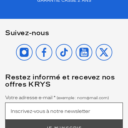
GARANTIE CASSE 2 ANS
Suivez-nous
INSTAGRAM
FACEBOOK
TIKTOK
YOUTUBE
X
Restez informé et recevez nos
(Ce
champ
offres KRYS
est
Name
obligatoire)
Votre adresse e-mail
*
(exemple : nom@mail.com)