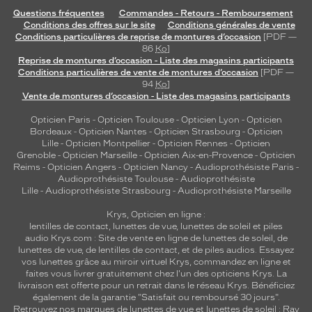
Questions fréquentes
Commandes - Retours - Remboursement
Conditions des offres sur le site
Conditions générales de vente
Conditions particulières de reprise de montures d’occasion
[PDF —
86
Ko
]
Reprise de montures d’occasion - Liste des magasins participants
Conditions particulières de vente de montures d’occasion
[PDF —
94
Ko
]
Vente de montures d’occasion - Liste des magasins participants
Opticien Paris
-
Opticien Toulouse
-
Opticien Lyon
-
Opticien
Bordeaux
-
Opticien Nantes
-
Opticien Strasbourg
-
Opticien
Lille
-
Opticien Montpellier
-
Opticien Rennes
-
Opticien
Grenoble
-
Opticien Marseille
-
Opticien Aix-en-Provence
-
Opticien
Reims
-
Opticien Angers
-
Opticien Nancy
-
Audioprothésiste Paris
-
Audioprothésiste Toulouse
-
Audioprothésiste
Lille
-
Audioprothésiste Strasbourg
-
Audioprothésiste Marseille
Krys, Opticien en ligne :
lentilles de contact
,
lunettes de vue
,
lunettes de soleil
et
piles
audio
Krys.com : Site de vente en ligne de lunettes de soleil, de
lunettes de vue, de
lentilles de contact
, et de piles audios. Essayez
vos lunettes grâce au miroir virtuel Krys, commandez en ligne et
faites vous livrer gratuitement chez l'un des opticiens Krys. La
livraison est offerte pour un retrait dans le réseau Krys. Bénéficiez
également de la garantie "Satisfait ou remboursé 30 jours".
Retrouvez nos marques de lunettes de vue et
lunettes de soleil : Ray